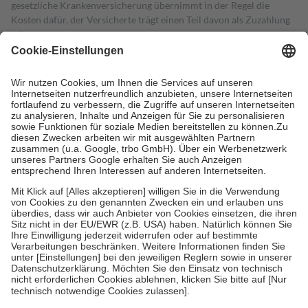
gesetzliche Krankenversicherung übernimmt in der Regel die
Kosten dafür, der Versicherte trägt einen Teil davon als Zuzahlung
mit.
Grundsätzlich leisten Mitglieder Zuzahlungen in Höhe von zehn
Prozent des Abgabepreises,
mindestens
jedoch
fünf Euro
und
höchstens zehn Euro.
Es sind jedoch nie mehr als die tatsächlichen
Kosten der Leistung zu entrichten.
Diese Regeln gelten grundsätzlich auch für Online-Apotheken.
Bei Heilmitteln und häuslicher Krankenpflege beträgt die
Zuzahlung zehn Prozent der Kosten sowie zehn Euro je
Verordnung.
Um das Engagement der Versicherten für ihre eigene Gesundheit zu
stärken und die besondere Stellung der Familie zu unterstützen,
fallen
keine Zuzahlungen
an bei:
• Kindern und Jugendlichen bis zum vollendeten 18. Lebensjahr
mit Ausnahme der Fahrkosten
• Untersuchungen zur Vorsorge und Früherkennung, die von der
GKV getragen werden
• empfohlenen Schutzimpfungen
• Harn- und Blutteststreifen
Wir nutzen Trusted Shops als unabhängigen Dienstleister für die