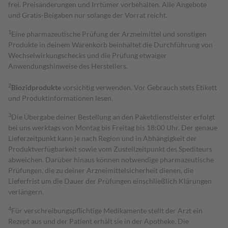
frei. Preisänderungen und Irrtümer vorbehalten. Alle Angebote
und Gratis-Beigaben nur solange der Vorrat reicht.
1
Eine pharmazeutische Prüfung der Arzneimittel und sonstigen
Produkte in deinem Warenkorb beinhaltet die Durchführung von
Wechselwirkungschecks und die Prüfung etwaiger
Anwendungshinweise des Herstellers.
2
Biozidprodukte
vorsichtig verwenden. Vor Gebrauch stets Etikett
und Produktinformationen lesen.
3
Die Übergabe deiner Bestellung an den Paketdienstleister erfolgt
bei uns werktags von Montag bis Freitag bis 18:00 Uhr. Der genaue
Lieferzeitpunkt kann je nach Region und in Abhängigkeit der
Produktverfügbarkeit sowie vom Zustellzeitpunkt des Spediteurs
abweichen. Darüber hinaus können notwendige pharmazeutische
Prüfungen, die zu deiner Arzneimittelsicherheit dienen, die
Lieferfrist um die Dauer der Prüfungen einschließlich Klärungen
verlängern.
4
Für verschreibungspflichtige Medikamente stellt der Arzt ein
Rezept aus und der Patient erhält sie in der Apotheke. Die