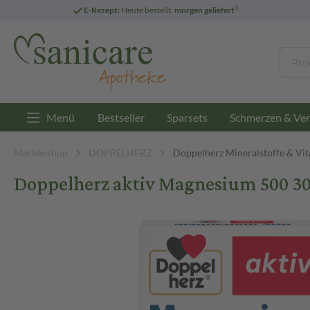
3
E-Rezept:
Heute bestellt,
morgen geliefert
Menü
Bestseller
Sparsets
Schmerzen & Ver
Markenshop
DOPPELHERZ
Doppelherz Mineralstoffe & Vi
Doppelherz aktiv Magnesium 500 30