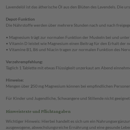
Lavendelöl ist das ätherische Öl aus den Blüten des Lavendels. Die ur
Depot-Funktion
Die Nährstoffe werden über mehrere Stunden nach und nach freigege
• Magnesium trägt zur normalen Funktion der Muskeln bei und unter
• Vitamin D leistet wie Magnesium einen Beitrag für den Erhalt der 
• Vitamine B1, B6 und Niacin tragen zur normalen Funktion des Nerv
Verzehrempfehlung:
Täglich 1 Tablette mit etwas Flüssigkeit unzerkaut am Abend einnehm
Hinweise:
Mengen über
2
50 mg Magnesium können bei empfindlichen Personen
Für Kinder und Jugendliche, Schwangere und Stillende nicht geeignet
Hinweistexte und Pflichtangaben
Wichtiger Hinweis: Hierbei handelt es sich um ein Nahrungsergänzun
ausgewogene, abwechslungsreiche Ernährung und eine gesunde Lebens