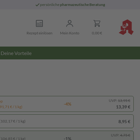
persönliche
pharmazeutische Beratung
Rezept einlösen
Mein Konto
0,00 €
Deine Vorteile
UVP:
13,95 €
pp
-4%
13,39 €
91,71 € / 1 kg)
8,95 €
(102,17 € / 1 kg)
UVP:
4,75 €
-1%
(106,85 € / 1 kg)