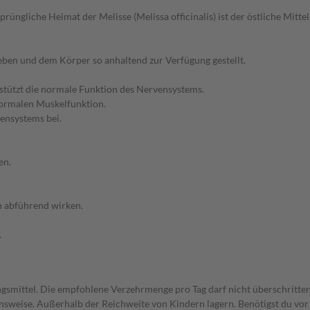
sprüngliche Heimat der Melisse (Melissa officinalis) ist der östliche Mitt
ben und dem Körper so anhaltend zur Verfügung gestellt.
stützt die normale Funktion des Nervensystems.
normalen Muskelfunktion.
ensystems bei.
en.
 abführend wirken.
.
gsmittel. Die empfohlene Verzehrmenge pro Tag darf nicht überschritten
weise. Außerhalb der Reichweite von Kindern lagern. Benötigst du vor 