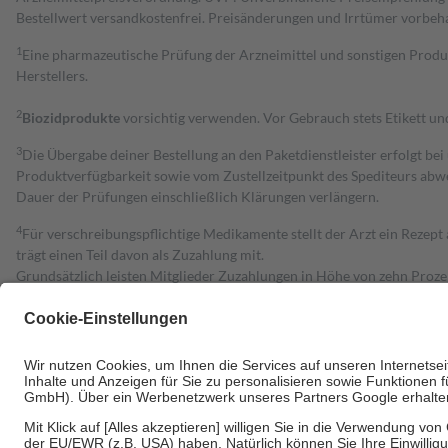
Bestell­wert versand­kosten­frei. Preisänderungen und Irrtümer vorbeh
1
Eine pharmazeutische Prüfung der Arzneimittel und sonstigen Pro
Herstellers.
2
Biozidprodukte
vorsichtig verwenden. Vor Gebrauch stets Etikett u
3
Die Übergabe deiner Bestellung an den Paketdienstleister erfolgt bei
Produktverfügbarkeit sowie vom Zustellzeitpunkt des Spediteurs abwe
Dauer der Prüfungen einschließlich Klärungen verlängern.
4
Für verschreibungspflichtige Medikamente stellt der Arzt ein Rezept 
trägt einen Teil davon als Zuzahlung mit.
Grundsätzlich leisten Mitglieder Zuzahlungen in Höhe von zehn Proz
zu entrichten.
Diese Regeln gelten grundsätzlich auch für Online-Apotheken.
Bei Heilmitteln und häuslicher Krankenpflege beträgt die Zuzahlung 
Um das Engagement der Versicherten für ihre eigene Gesundheit zu stä
• Kindern und Jugendlichen bis zum vollendeten 18. Lebensjahr mit
• Untersuchungen zur Vorsorge und Früherkennung, die von der GKV
• empfohlenen Schutzimpfungen
• Harn- und Blutteststreifen