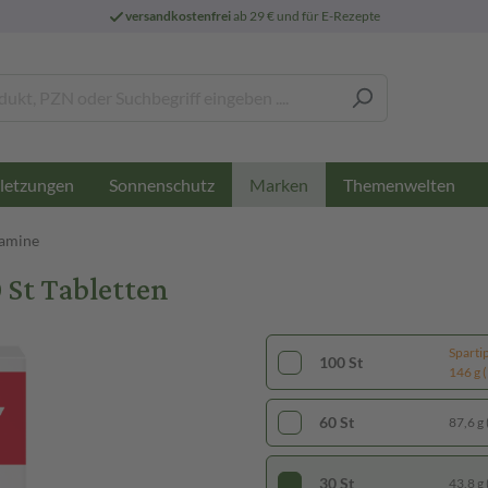
versandkostenfrei
ab 29 € und für E-Rezepte
letzungen
Sonnenschutz
Themenwelten
Marken
tamine
 St Tabletten
Sparti
100 St
146 g (
60 St
87,6 g 
30 St
43,8 g 