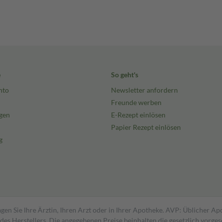
e
So geht's
nto
Newsletter anfordern
Freunde werben
gen
E-Rezept einlösen
Papier Rezept einlösen
g
gen Sie Ihre Ärztin, Ihren Arzt oder in Ihrer Apotheke. AVP: Üblicher A
s Herstellers. Die angegebenen Preise beinhalten die gesetzlich vorgesc