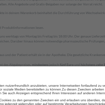
alten. Alle Angebote und Gratis-Beigaben nur solange der Vorrat reicht.
dukte in deinem Warenkorb beinhaltet die Durchführung von Wechselwir
nd Produktinformationen lesen.
 uns werktags von Montag bis Freitag bis 18:00 Uhr. Der genaue Lieferze
ichen. Darüber hinaus können notwendige pharmazeutische Prüfungen, die
aus und der Patient erhält sie in der Apotheke. Die gesetzliche Krankenv
ent des Abgabepreises,
mindestens
jedoch
fünf Euro
und
höchstens zehn 
zehn Prozent der Kosten sowie zehn Euro je Verordnung.
rken und die besondere Stellung der Familie zu unterstützen, fallen
kein
 Ausnahme der Fahrkosten
 getragen werden