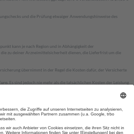
kungschecks und die Prüfung etwaiger Anwendungshinweise des
itpunkt kann je nach Region und in Abhängigkeit der
 zu deiner Arzneimittelsicherheit dienen, die Lieferfrist um die
ersicherung übernimmt in der Regel die Kosten dafür, der Versicherte
Euro.
Es sind jedoch nie mehr als die tatsächlichen Kosten der Leistung
e Zuzahlungen
an bei: