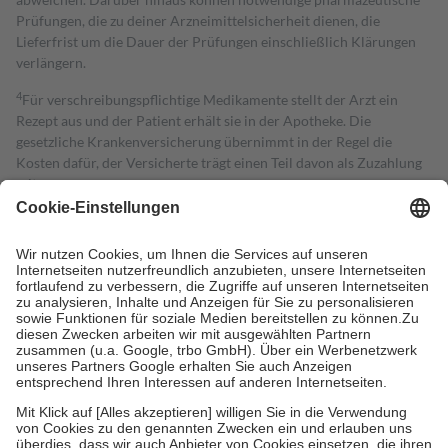
Prüfungen, die zu deiner Arzneimittelsicherheit dienen, die
Lieferfrist um die Dauer der Prüfungen einschließlich Klärungen
verlängern.
4
Für verschreibungspflichtige Medikamente stellt der Arzt ein
Rezept aus und der Patient erhält sie in der Apotheke. Die
gesetzliche Krankenversicherung übernimmt in der Regel die
Kosten dafür, der Versicherte trägt einen Teil davon als Zuzahlung
mit.
Grundsätzlich leisten Mitglieder Zuzahlungen in Höhe von zehn
Prozent des Abgabepreises,
mindestens
jedoch
fünf Euro
und
höchstens zehn Euro.
Es sind jedoch nie mehr als die tatsächlichen
Kosten der Leistung zu entrichten.
Diese Regeln gelten grundsätzlich auch für Online-Apotheken.
Bei Heilmitteln und häuslicher Krankenpflege beträgt die
Zuzahlung zehn Prozent der Kosten sowie zehn Euro je
Verordnung.
Um das Engagement der Versicherten für ihre eigene Gesundheit zu
stärken und die besondere Stellung der Familie zu unterstützen,
fallen
keine Zuzahlungen
an bei:
• Kindern und Jugendlichen bis zum vollendeten 18. Lebensjahr