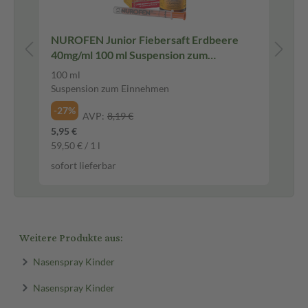
NUROFEN Junior Fiebersaft Erdbeere
ne
40mg/ml 100 ml Suspension zum
Ki
Einnehmen
100 ml
24 
Suspension zum Einnehmen
Lut
-27%
-2
AVP:
8,19 €
5,95 €
7,2
59,50 € / 1 l
0,3
sofort lieferbar
sof
Weitere Produkte aus:
Nasenspray Kinder
Nasenspray Kinder