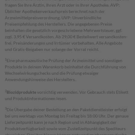
fragen Sie Ihre Ärztin, Ihren Arzt oder in Ihrer Apotheke. AVP:
Üblicher Apothekenverkaufspreis berechnet nach der
Arzneimittelpreisverordnung. UVP: Unverbindliche
Preisempfehlung des Herstellers. Die angegebenen Preise
beinhalten die gesetzlich vorgeschriebene Mehrwertsteuer, ggf.
zzgl. 3,95 € Versandkosten. Ab 29,00 € Bestell­wert versand­kosten­
frei. Preisänderungen und Irrtümer vorbehalten. Alle Angebote
und Gratis-Beigaben nur solange der Vorrat reicht.
1
Eine pharmazeutische Prüfung der Arzneimittel und sonstigen
Produkte in deinem Warenkorb beinhaltet die Durchführung von
Wechselwirkungschecks und die Prüfung etwaiger
Anwendungshinweise des Herstellers.
2
Biozidprodukte
vorsichtig verwenden. Vor Gebrauch stets Etikett
und Produktinformationen lesen.
3
Die Übergabe deiner Bestellung an den Paketdienstleister erfolgt
bei uns werktags von Montag bis Freitag bis 18:00 Uhr. Der genaue
Lieferzeitpunkt kann je nach Region und in Abhängigkeit der
Produktverfügbarkeit sowie vom Zustellzeitpunkt des Spediteurs
abweichen. Darüber hinaus können notwendige pharmazeutische