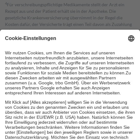
4
Für verschreibungspflichtige Medikamente stellt der Arzt ein
Rezept aus und der Patient erhält sie in der Apotheke. Die
gesetzliche Krankenversicherung übernimmt in der Regel die
Kosten dafür, der Versicherte trägt einen Teil davon als Zuzahlung
mit.
Grundsätzlich leisten Mitglieder Zuzahlungen in Höhe von zehn
Prozent des Abgabepreises,
mindestens
jedoch
fünf Euro
und
höchstens zehn Euro.
Es sind jedoch nie mehr als die tatsächlichen
Kosten der Leistung zu entrichten.
Diese Regeln gelten grundsätzlich auch für Online-Apotheken.
Bei Heilmitteln und häuslicher Krankenpflege beträgt die
Zuzahlung zehn Prozent der Kosten sowie zehn Euro je
Verordnung.
Um das Engagement der Versicherten für ihre eigene Gesundheit zu
stärken und die besondere Stellung der Familie zu unterstützen,
fallen
keine Zuzahlungen
an bei:
• Kindern und Jugendlichen bis zum vollendeten 18. Lebensjahr
mit Ausnahme der Fahrkosten
• Untersuchungen zur Vorsorge und Früherkennung, die von der
GKV getragen werden
• empfohlenen Schutzimpfungen