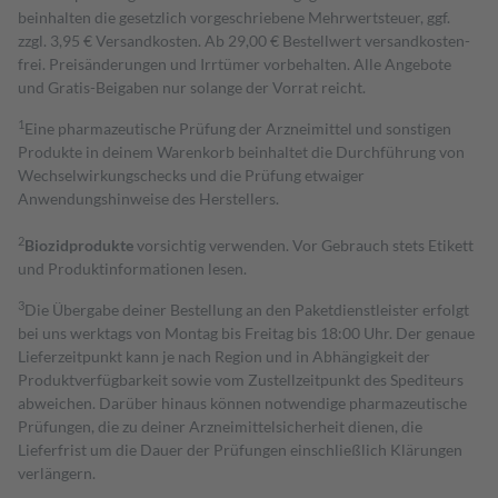
beinhalten die gesetzlich vorgeschriebene Mehrwertsteuer, ggf.
zzgl. 3,95 € Versandkosten. Ab 29,00 € Bestell­wert versand­kosten­
frei. Preisänderungen und Irrtümer vorbehalten. Alle Angebote
und Gratis-Beigaben nur solange der Vorrat reicht.
1
Eine pharmazeutische Prüfung der Arzneimittel und sonstigen
Produkte in deinem Warenkorb beinhaltet die Durchführung von
Wechselwirkungschecks und die Prüfung etwaiger
Anwendungshinweise des Herstellers.
2
Biozidprodukte
vorsichtig verwenden. Vor Gebrauch stets Etikett
und Produktinformationen lesen.
3
Die Übergabe deiner Bestellung an den Paketdienstleister erfolgt
bei uns werktags von Montag bis Freitag bis 18:00 Uhr. Der genaue
Lieferzeitpunkt kann je nach Region und in Abhängigkeit der
Produktverfügbarkeit sowie vom Zustellzeitpunkt des Spediteurs
abweichen. Darüber hinaus können notwendige pharmazeutische
Prüfungen, die zu deiner Arzneimittelsicherheit dienen, die
Lieferfrist um die Dauer der Prüfungen einschließlich Klärungen
verlängern.