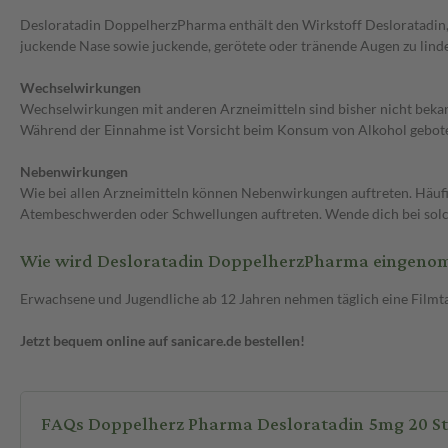
Desloratadin DoppelherzPharma enthält den Wirkstoff Desloratadin, ei
juckende Nase sowie juckende, gerötete oder tränende Augen zu linde
Wechselwirkungen
Wechselwirkungen mit anderen Arzneimitteln sind bisher nicht bekan
Während der Einnahme ist Vorsicht beim Konsum von Alkohol gebot
Nebenwirkungen
Wie bei allen Arzneimitteln können Nebenwirkungen auftreten. Häuf
Atembeschwerden oder Schwellungen auftreten. Wende dich bei solc
Wie wird Desloratadin DoppelherzPharma eingen
Erwachsene und Jugendliche ab 12 Jahren nehmen täglich eine Filmtab
Jetzt bequem online auf sanicare.de bestellen!
FAQs Doppelherz Pharma Desloratadin 5mg 20 St