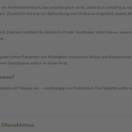
n Antihistaminikum, das antiallergisch wirkt, ohne dich schläfrig zu ma
rn. Zusätzlich wird es zur Behandlung von Urtikaria eingesetzt, einem a
nt. Dennoch solltest du deinen Arzt oder Apotheker informieren, wenn 
en.
ig berichten Patienten von Müdigkeit, trockenem Mund und Kopfschmerz
hen Symptomen sofort an einen Arzt.
ommen?
lette mit Wasser ein – unabhängig von Mahlzeiten. Die Tablette sollte 
 Filmtabletten