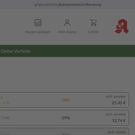
persönliche
pharmazeutische Beratung
Rezept einlösen
Mein Konto
0,00 €
Deine Vorteile
AVP:
29,95 €
pp
-28%
21,45 €
/ 1 St)
AVP:
17,97 €
-29%
/ 1 St)
12,74 €
AVP:
7,94 €