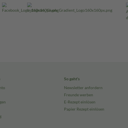
e
So geht's
nto
Newsletter anfordern
Freunde werben
gen
E-Rezept einlösen
Papier Rezept einlösen
g