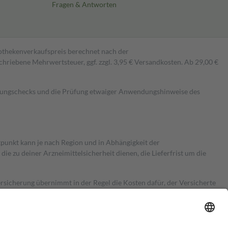
Fragen & Antworten
pothekenverkaufspreis berechnet nach der
hriebene Mehrwertsteuer, ggf. zzgl. 3,95 € Versandkosten. Ab 29,00 €
kungschecks und die Prüfung etwaiger Anwendungshinweise des
itpunkt kann je nach Region und in Abhängigkeit der
 zu deiner Arzneimittelsicherheit dienen, die Lieferfrist um die
ersicherung übernimmt in der Regel die Kosten dafür, der Versicherte
Euro.
Es sind jedoch nie mehr als die tatsächlichen Kosten der Leistung