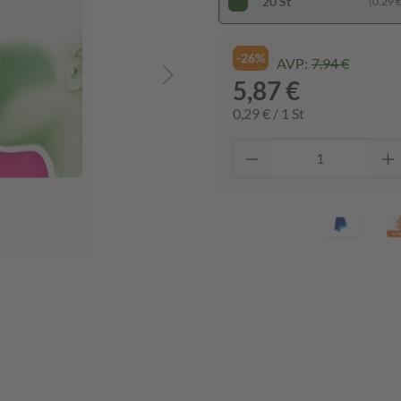
20 St
(0,29 € 
-26%
AVP:
7,94 €
5,87 €
0,29 € / 1 St