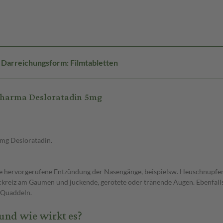
Darreichungsform: Filmtabletten
Pharma Desloratadin 5mg
 mg Desloratadin.
rgie hervorgerufene Entzündung der Nasengänge, beispielsw. Heuschnupfen
reiz am Gaumen und juckende, gerötete oder tränende Augen. Ebenfalls z
 Quaddeln.
und wie wirkt es?