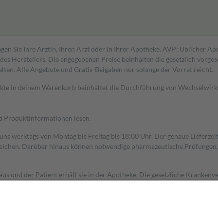
gen Sie Ihre Ärztin, Ihren Arzt oder in Ihrer Apotheke. AVP: Üblicher A
s Herstellers. Die angegebenen Preise beinhalten die gesetzlich vorgesc
alten. Alle Angebote und Gratis-Beigaben nur solange der Vorrat reicht.
dukte in deinem Warenkorb beinhaltet die Durchführung von Wechselwir
nd Produktinformationen lesen.
 uns werktags von Montag bis Freitag bis 18:00 Uhr. Der genaue Lieferze
ichen. Darüber hinaus können notwendige pharmazeutische Prüfungen, die
aus und der Patient erhält sie in der Apotheke. Die gesetzliche Krankenv
ent des Abgabepreises,
mindestens
jedoch
fünf Euro
und
höchstens zehn 