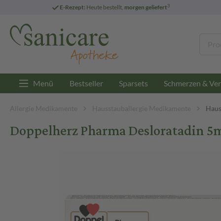
3
E-Rezept:
Heute bestellt,
morgen geliefert
Menü
Bestseller
Sparsets
Schmerzen & Ver
Allergie Medikamente
Hausstauballergie Medikamente
Haus
Doppelherz Pharma Desloratadin 5m