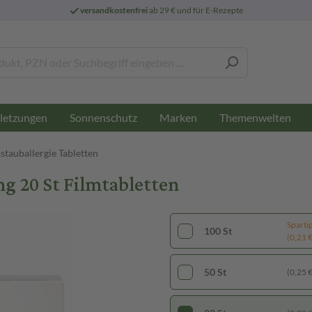
versandkostenfrei
ab 29 € und für E-Rezepte
letzungen
Sonnenschutz
Marken
Themenwelten
stauballergie Tabletten
g 20 St Filmtabletten
Sparti
100 St
(0,21 € 
50 St
(0,25 € 