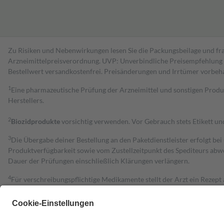
Zu Risiken und Nebenwirkungen lesen Sie die Packungsbeilage und fra
Arzneimittelpreisverordnung. UVP: Unverbindliche Preisempfehlung de
Bestell­wert versand­kosten­frei. Preisänderungen und Irrtümer vorbeh
1
Eine pharmazeutische Prüfung der Arzneimittel und sonstigen Pro
Herstellers.
2
Biozidprodukte
vorsichtig verwenden. Vor Gebrauch stets Etikett u
3
Die Übergabe deiner Bestellung an den Paketdienstleister erfolgt bei
Produktverfügbarkeit sowie vom Zustellzeitpunkt des Spediteurs abwe
Dauer der Prüfungen einschließlich Klärungen verlängern.
4
Für verschreibungspflichtige Medikamente stellt der Arzt ein Rezept 
trägt einen Teil davon als Zuzahlung mit.
Grundsätzlich leisten Mitglieder Zuzahlungen in Höhe von zehn Proz
zu entrichten.
Diese Regeln gelten grundsätzlich auch für Online-Apotheken.