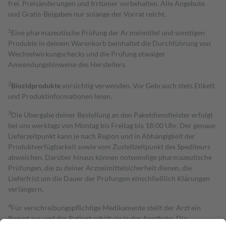
frei. Preisänderungen und Irrtümer vorbehalten. Alle Angebote
und Gratis-Beigaben nur solange der Vorrat reicht.
1
Eine pharmazeutische Prüfung der Arzneimittel und sonstigen
Produkte in deinem Warenkorb beinhaltet die Durchführung von
Wechselwirkungschecks und die Prüfung etwaiger
Anwendungshinweise des Herstellers.
2
Biozidprodukte
vorsichtig verwenden. Vor Gebrauch stets Etikett
und Produktinformationen lesen.
3
Die Übergabe deiner Bestellung an den Paketdienstleister erfolgt
bei uns werktags von Montag bis Freitag bis 18:00 Uhr. Der genaue
Lieferzeitpunkt kann je nach Region und in Abhängigkeit der
Produktverfügbarkeit sowie vom Zustellzeitpunkt des Spediteurs
abweichen. Darüber hinaus können notwendige pharmazeutische
Prüfungen, die zu deiner Arzneimittelsicherheit dienen, die
Lieferfrist um die Dauer der Prüfungen einschließlich Klärungen
verlängern.
4
Für verschreibungspflichtige Medikamente stellt der Arzt ein
Rezept aus und der Patient erhält sie in der Apotheke. Die