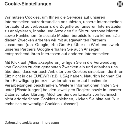
gesetzliche Krankenversicherung übernimmt in der Regel die
Kosten dafür, der Versicherte trägt einen Teil davon als Zuzahlung
mit.
Grundsätzlich leisten Mitglieder Zuzahlungen in Höhe von zehn
Prozent des Abgabepreises,
mindestens
jedoch
fünf Euro
und
höchstens zehn Euro.
Es sind jedoch nie mehr als die tatsächlichen
Kosten der Leistung zu entrichten.
Diese Regeln gelten grundsätzlich auch für Online-Apotheken.
Bei Heilmitteln und häuslicher Krankenpflege beträgt die
Zuzahlung zehn Prozent der Kosten sowie zehn Euro je
Verordnung.
Um das Engagement der Versicherten für ihre eigene Gesundheit zu
stärken und die besondere Stellung der Familie zu unterstützen,
fallen
keine Zuzahlungen
an bei:
• Kindern und Jugendlichen bis zum vollendeten 18. Lebensjahr
mit Ausnahme der Fahrkosten
• Untersuchungen zur Vorsorge und Früherkennung, die von der
GKV getragen werden
• empfohlenen Schutzimpfungen
• Harn- und Blutteststreifen
Wir nutzen Trusted Shops als unabhängigen Dienstleister für die