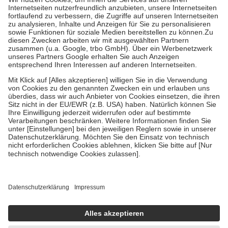
Kosten der Leistung zu entrichten.
Diese Regeln gelten grundsätzlich auch für Online-Apotheken.
Bei Heilmitteln und häuslicher Krankenpflege beträgt die
Zuzahlung zehn Prozent der Kosten sowie zehn Euro je
Verordnung.
Um das Engagement der Versicherten für ihre eigene Gesundheit zu
stärken und die besondere Stellung der Familie zu unterstützen,
fallen
keine Zuzahlungen
an bei:
• Kindern und Jugendlichen bis zum vollendeten 18. Lebensjahr
mit Ausnahme der Fahrkosten
• Untersuchungen zur Vorsorge und Früherkennung, die von der
GKV getragen werden
• empfohlenen Schutzimpfungen
• Harn- und Blutteststreifen
Wir nutzen Trusted Shops als unabhängigen Dienstleister für die
Einholung von Bewertungen. Trusted Shops hat Maßnahmen
getroffen, um sicherzustellen, dass es sich um echte Bewertungen
handelt. Mehr Informationen findest du hier:
https://help.etrusted.com/hc/de/articles/4419944605341
Einige Bilder und Inhalte wurden unter Zuhilfenahme künstlicher