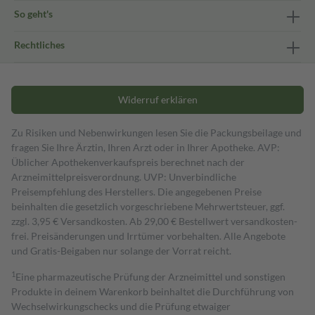
So geht's
Rechtliches
Widerruf erklären
Zu Risiken und Nebenwirkungen lesen Sie die Packungsbeilage und
fragen Sie Ihre Ärztin, Ihren Arzt oder in Ihrer Apotheke. AVP:
Üblicher Apothekenverkaufspreis berechnet nach der
Arzneimittelpreisverordnung. UVP: Unverbindliche
Preisempfehlung des Herstellers. Die angegebenen Preise
beinhalten die gesetzlich vorgeschriebene Mehrwertsteuer, ggf.
zzgl. 3,95 € Versandkosten. Ab 29,00 € Bestell­wert versand­kosten­
frei. Preisänderungen und Irrtümer vorbehalten. Alle Angebote
und Gratis-Beigaben nur solange der Vorrat reicht.
1
Eine pharmazeutische Prüfung der Arzneimittel und sonstigen
Produkte in deinem Warenkorb beinhaltet die Durchführung von
Wechselwirkungschecks und die Prüfung etwaiger