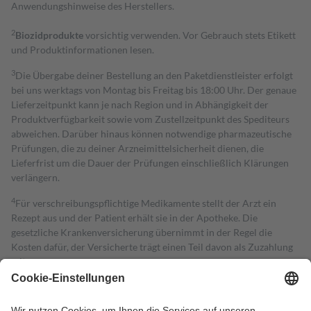
Anwendungshinweise des Herstellers.
2
Biozidprodukte
vorsichtig verwenden. Vor Gebrauch stets Etikett
und Produktinformationen lesen.
3
Die Übergabe deiner Bestellung an den Paketdienstleister erfolgt
bei uns werktags von Montag bis Freitag bis 18:00 Uhr. Der genaue
Lieferzeitpunkt kann je nach Region und in Abhängigkeit der
Produktverfügbarkeit sowie vom Zustellzeitpunkt des Spediteurs
abweichen. Darüber hinaus können notwendige pharmazeutische
Prüfungen, die zu deiner Arzneimittelsicherheit dienen, die
Lieferfrist um die Dauer der Prüfungen einschließlich Klärungen
verlängern.
4
Für verschreibungspflichtige Medikamente stellt der Arzt ein
Rezept aus und der Patient erhält sie in der Apotheke. Die
gesetzliche Krankenversicherung übernimmt in der Regel die
Kosten dafür, der Versicherte trägt einen Teil davon als Zuzahlung
mit.
Grundsätzlich leisten Mitglieder Zuzahlungen in Höhe von zehn
Prozent des Abgabepreises,
mindestens
jedoch
fünf Euro
und
höchstens zehn Euro.
Es sind jedoch nie mehr als die tatsächlichen