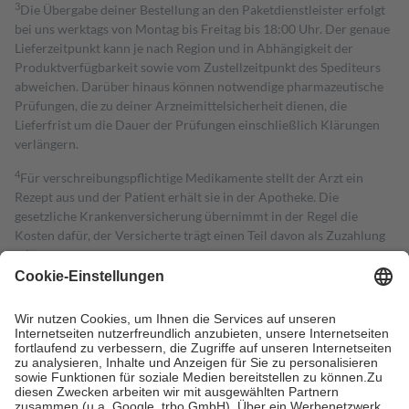
3
Die Übergabe deiner Bestellung an den Paketdienstleister erfolgt
bei uns werktags von Montag bis Freitag bis 18:00 Uhr. Der genaue
Lieferzeitpunkt kann je nach Region und in Abhängigkeit der
Produktverfügbarkeit sowie vom Zustellzeitpunkt des Spediteurs
abweichen. Darüber hinaus können notwendige pharmazeutische
Prüfungen, die zu deiner Arzneimittelsicherheit dienen, die
Lieferfrist um die Dauer der Prüfungen einschließlich Klärungen
verlängern.
4
Für verschreibungspflichtige Medikamente stellt der Arzt ein
Rezept aus und der Patient erhält sie in der Apotheke. Die
gesetzliche Krankenversicherung übernimmt in der Regel die
Kosten dafür, der Versicherte trägt einen Teil davon als Zuzahlung
mit.
Grundsätzlich leisten Mitglieder Zuzahlungen in Höhe von zehn
Prozent des Abgabepreises,
mindestens
jedoch
fünf Euro
und
höchstens zehn Euro.
Es sind jedoch nie mehr als die tatsächlichen
Kosten der Leistung zu entrichten.
Diese Regeln gelten grundsätzlich auch für Online-Apotheken.
Bei Heilmitteln und häuslicher Krankenpflege beträgt die
Zuzahlung zehn Prozent der Kosten sowie zehn Euro je
Verordnung.