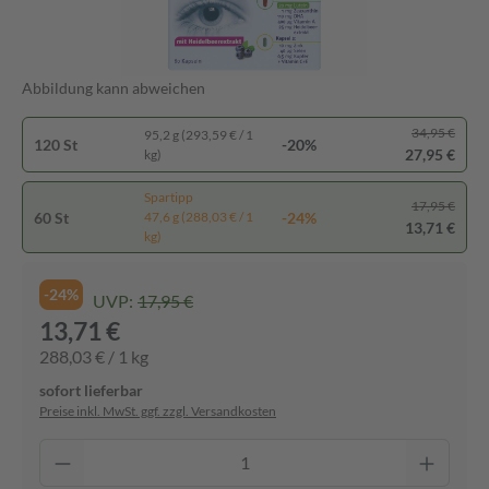
Abbildung kann abweichen
34,95 €
95,2 g (293,59 € / 1
120 St
-20%
27,95 €
kg)
Spartipp
17,95 €
60 St
-24%
47,6 g (288,03 € / 1
13,71 €
kg)
-24%
UVP:
17,95 €
13,71 €
288,03 € / 1 kg
sofort lieferbar
Preise inkl. MwSt. ggf. zzgl. Versandkosten