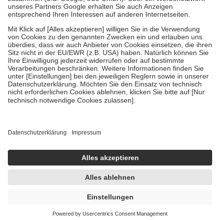
Um das Engagement der Versicherten für ihre eigene Gesundheit zu
stärken und die besondere Stellung der Familie zu unterstützen,
fallen
keine Zuzahlungen
an bei:
• Kindern und Jugendlichen bis zum vollendeten 18. Lebensjahr
mit Ausnahme der Fahrkosten
• Untersuchungen zur Vorsorge und Früherkennung, die von der
GKV getragen werden
• empfohlenen Schutzimpfungen
• Harn- und Blutteststreifen
Wir nutzen Trusted Shops als unabhängigen Dienstleister für die
Einholung von Bewertungen. Trusted Shops hat Maßnahmen
getroffen, um sicherzustellen, dass es sich um echte Bewertungen
handelt. Mehr Informationen findest du hier:
https://help.etrusted.com/hc/de/articles/4419944605341
Einige Bilder und Inhalte wurden unter Zuhilfenahme künstlicher
Intelligenz erstellt.
UVP:
17,95 €
13,71 €