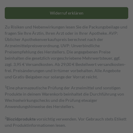
Widerruf erklären
Zu Risiken und Nebenwirkungen lesen Sie die Packungsbeilage und
fragen Sie Ihre Ärztin, Ihren Arzt oder in Ihrer Apotheke. AVP:
Üblicher Apothekenverkaufspreis berechnet nach der
Arzneimittelpreisverordnung. UVP: Unverbindliche
Preisempfehlung des Herstellers. Die angegebenen Preise
beinhalten die gesetzlich vorgeschriebene Mehrwertsteuer, ggf.
zzgl. 3,95 € Versandkosten. Ab 29,00 € Bestell­wert versand­kosten­
frei. Preisänderungen und Irrtümer vorbehalten. Alle Angebote
und Gratis-Beigaben nur solange der Vorrat reicht.
1
Eine pharmazeutische Prüfung der Arzneimittel und sonstigen
Produkte in deinem Warenkorb beinhaltet die Durchführung von
Wechselwirkungschecks und die Prüfung etwaiger
Anwendungshinweise des Herstellers.
2
Biozidprodukte
vorsichtig verwenden. Vor Gebrauch stets Etikett
und Produktinformationen lesen.