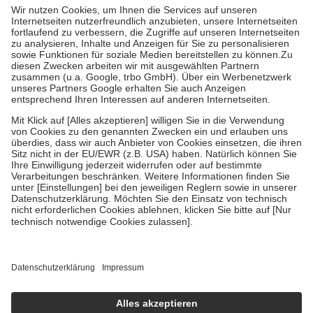
höchstens zehn Euro.
Es sind jedoch nie mehr als die tatsächlichen
Kosten der Leistung zu entrichten.
Diese Regeln gelten grundsätzlich auch für Online-Apotheken.
Bei Heilmitteln und häuslicher Krankenpflege beträgt die
Zuzahlung zehn Prozent der Kosten sowie zehn Euro je
Verordnung.
Um das Engagement der Versicherten für ihre eigene Gesundheit zu
stärken und die besondere Stellung der Familie zu unterstützen,
fallen
keine Zuzahlungen
an bei:
• Kindern und Jugendlichen bis zum vollendeten 18. Lebensjahr
mit Ausnahme der Fahrkosten
• Untersuchungen zur Vorsorge und Früherkennung, die von der
GKV getragen werden
• empfohlenen Schutzimpfungen
• Harn- und Blutteststreifen
Wir nutzen Trusted Shops als unabhängigen Dienstleister für die
Einholung von Bewertungen. Trusted Shops hat Maßnahmen
getroffen, um sicherzustellen, dass es sich um echte Bewertungen
handelt. Mehr Informationen findest du hier:
https://help.etrusted.com/hc/de/articles/4419944605341