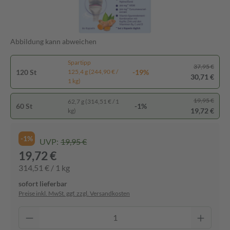
Abbildung kann abweichen
Spartipp
37,95 €
120 St
-19%
125,4 g (244,90 € /
30,71 €
1 kg)
19,95 €
62,7 g (314,51 € / 1
60 St
-1%
19,72 €
kg)
-1%
UVP:
19,95 €
19,72 €
314,51 € / 1 kg
sofort lieferbar
Preise inkl. MwSt. ggf. zzgl. Versandkosten