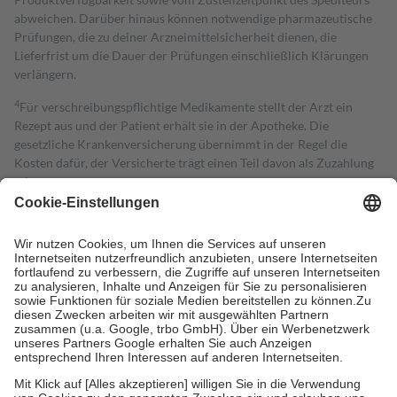
abweichen. Darüber hinaus können notwendige pharmazeutische
Prüfungen, die zu deiner Arzneimittelsicherheit dienen, die
Lieferfrist um die Dauer der Prüfungen einschließlich Klärungen
verlängern.
4
Für verschreibungspflichtige Medikamente stellt der Arzt ein
Rezept aus und der Patient erhält sie in der Apotheke. Die
gesetzliche Krankenversicherung übernimmt in der Regel die
Kosten dafür, der Versicherte trägt einen Teil davon als Zuzahlung
mit.
Grundsätzlich leisten Mitglieder Zuzahlungen in Höhe von zehn
Prozent des Abgabepreises,
mindestens
jedoch
fünf Euro
und
höchstens zehn Euro.
Es sind jedoch nie mehr als die tatsächlichen
Kosten der Leistung zu entrichten.
Diese Regeln gelten grundsätzlich auch für Online-Apotheken.
Bei Heilmitteln und häuslicher Krankenpflege beträgt die
Zuzahlung zehn Prozent der Kosten sowie zehn Euro je
Verordnung.
Um das Engagement der Versicherten für ihre eigene Gesundheit zu
stärken und die besondere Stellung der Familie zu unterstützen,
fallen
keine Zuzahlungen
an bei: