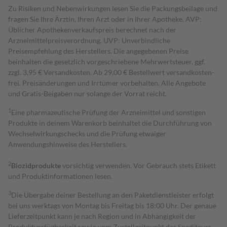
Zu Risiken und Nebenwirkungen lesen Sie die Packungsbeilage und
fragen Sie Ihre Ärztin, Ihren Arzt oder in Ihrer Apotheke. AVP:
Üblicher Apothekenverkaufspreis berechnet nach der
Arzneimittelpreisverordnung. UVP: Unverbindliche
Preisempfehlung des Herstellers. Die angegebenen Preise
beinhalten die gesetzlich vorgeschriebene Mehrwertsteuer, ggf.
zzgl. 3,95 € Versandkosten. Ab 29,00 € Bestell­wert versand­kosten­
frei. Preisänderungen und Irrtümer vorbehalten. Alle Angebote
und Gratis-Beigaben nur solange der Vorrat reicht.
1
Eine pharmazeutische Prüfung der Arzneimittel und sonstigen
Produkte in deinem Warenkorb beinhaltet die Durchführung von
Wechselwirkungschecks und die Prüfung etwaiger
Anwendungshinweise des Herstellers.
2
Biozidprodukte
vorsichtig verwenden. Vor Gebrauch stets Etikett
und Produktinformationen lesen.
3
Die Übergabe deiner Bestellung an den Paketdienstleister erfolgt
bei uns werktags von Montag bis Freitag bis 18:00 Uhr. Der genaue
Lieferzeitpunkt kann je nach Region und in Abhängigkeit der
Produktverfügbarkeit sowie vom Zustellzeitpunkt des Spediteurs