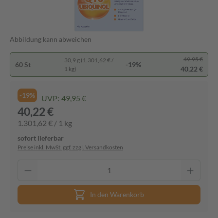
Abbildung kann abweichen
49,95 €
30,9 g (1.301,62 € /
60 St
-19%
40,22 €
1 kg)
-19%
UVP:
49,95 €
40,22 €
1.301,62 € / 1 kg
sofort lieferbar
Preise inkl. MwSt. ggf. zzgl. Versandkosten
In den Warenkorb