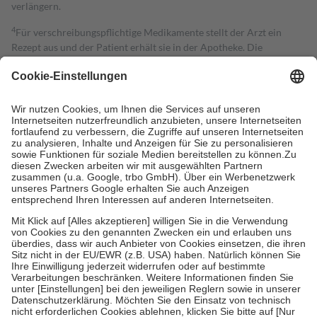
verlängern.
4
Für verschreibungspflichtige Medikamente stellt der Arzt ein
Rezept aus und der Patient erhält sie in der Apotheke. Die
gesetzliche Krankenversicherung übernimmt in der Regel die
Kosten dafür, der Versicherte trägt einen Teil davon als Zuzahlung
mit.
Grundsätzlich leisten Mitglieder Zuzahlungen in Höhe von zehn
Prozent des Abgabepreises,
mindestens
jedoch
fünf Euro
und
höchstens zehn Euro.
Es sind jedoch nie mehr als die tatsächlichen
Kosten der Leistung zu entrichten.
Diese Regeln gelten grundsätzlich auch für Online-Apotheken.
Bei Heilmitteln und häuslicher Krankenpflege beträgt die
Zuzahlung zehn Prozent der Kosten sowie zehn Euro je
Verordnung.
Um das Engagement der Versicherten für ihre eigene Gesundheit zu
stärken und die besondere Stellung der Familie zu unterstützen,
fallen
keine Zuzahlungen
an bei:
• Kindern und Jugendlichen bis zum vollendeten 18. Lebensjahr
mit Ausnahme der Fahrkosten
• Untersuchungen zur Vorsorge und Früherkennung, die von der
GKV getragen werden