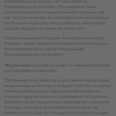
Arzneimittelpreisverordnung. UVP: Unverbindliche
Preisempfehlung des Herstellers. Die angegebenen Preise
beinhalten die gesetzlich vorgeschriebene Mehrwertsteuer, ggf.
zzgl. 3,95 € Versandkosten. Ab 29,00 € Bestell­wert versand­kosten­
frei. Preisänderungen und Irrtümer vorbehalten. Alle Angebote
und Gratis-Beigaben nur solange der Vorrat reicht.
1
Eine pharmazeutische Prüfung der Arzneimittel und sonstigen
Produkte in deinem Warenkorb beinhaltet die Durchführung von
Wechselwirkungschecks und die Prüfung etwaiger
Anwendungshinweise des Herstellers.
2
Biozidprodukte
vorsichtig verwenden. Vor Gebrauch stets Etikett
und Produktinformationen lesen.
3
Die Übergabe deiner Bestellung an den Paketdienstleister erfolgt
bei uns werktags von Montag bis Freitag bis 18:00 Uhr. Der genaue
Lieferzeitpunkt kann je nach Region und in Abhängigkeit der
Produktverfügbarkeit sowie vom Zustellzeitpunkt des Spediteurs
abweichen. Darüber hinaus können notwendige pharmazeutische
Prüfungen, die zu deiner Arzneimittelsicherheit dienen, die
Lieferfrist um die Dauer der Prüfungen einschließlich Klärungen