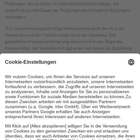
Prüfungen, die zu deiner Arzneimittelsicherheit dienen, die
Lieferfrist um die Dauer der Prüfungen einschließlich Klärungen
verlängern.
4
Für verschreibungspflichtige Medikamente stellt der Arzt ein
Rezept aus und der Patient erhält sie in der Apotheke. Die
gesetzliche Krankenversicherung übernimmt in der Regel die
Kosten dafür, der Versicherte trägt einen Teil davon als Zuzahlung
mit.
Grundsätzlich leisten Mitglieder Zuzahlungen in Höhe von zehn
Prozent des Abgabepreises,
mindestens
jedoch
fünf Euro
und
höchstens zehn Euro.
Es sind jedoch nie mehr als die tatsächlichen
Kosten der Leistung zu entrichten.
Diese Regeln gelten grundsätzlich auch für Online-Apotheken.
Bei Heilmitteln und häuslicher Krankenpflege beträgt die
Zuzahlung zehn Prozent der Kosten sowie zehn Euro je
Verordnung.
Um das Engagement der Versicherten für ihre eigene Gesundheit zu
stärken und die besondere Stellung der Familie zu unterstützen,
fallen
keine Zuzahlungen
an bei:
• Kindern und Jugendlichen bis zum vollendeten 18. Lebensjahr
mit Ausnahme der Fahrkosten