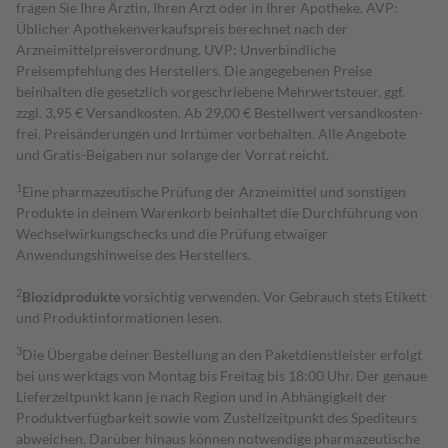
fragen Sie Ihre Ärztin, Ihren Arzt oder in Ihrer Apotheke. AVP:
Üblicher Apothekenverkaufspreis berechnet nach der
Arzneimittelpreisverordnung. UVP: Unverbindliche
Preisempfehlung des Herstellers. Die angegebenen Preise
beinhalten die gesetzlich vorgeschriebene Mehrwertsteuer, ggf.
zzgl. 3,95 € Versandkosten. Ab 29,00 € Bestell­wert versand­kosten­
frei. Preisänderungen und Irrtümer vorbehalten. Alle Angebote
und Gratis-Beigaben nur solange der Vorrat reicht.
1
Eine pharmazeutische Prüfung der Arzneimittel und sonstigen
Produkte in deinem Warenkorb beinhaltet die Durchführung von
Wechselwirkungschecks und die Prüfung etwaiger
Anwendungshinweise des Herstellers.
2
Biozidprodukte
vorsichtig verwenden. Vor Gebrauch stets Etikett
und Produktinformationen lesen.
3
Die Übergabe deiner Bestellung an den Paketdienstleister erfolgt
bei uns werktags von Montag bis Freitag bis 18:00 Uhr. Der genaue
Lieferzeitpunkt kann je nach Region und in Abhängigkeit der
Produktverfügbarkeit sowie vom Zustellzeitpunkt des Spediteurs
abweichen. Darüber hinaus können notwendige pharmazeutische