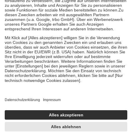
Diese Regeln gelten grundsätzlich auch für Online-Apotheken.
Bei Heilmitteln und häuslicher Krankenpflege beträgt die
Zuzahlung zehn Prozent der Kosten sowie zehn Euro je
Verordnung.
Um das Engagement der Versicherten für ihre eigene Gesundheit zu
stärken und die besondere Stellung der Familie zu unterstützen,
fallen
keine Zuzahlungen
an bei:
• Kindern und Jugendlichen bis zum vollendeten 18. Lebensjahr
mit Ausnahme der Fahrkosten
• Untersuchungen zur Vorsorge und Früherkennung, die von der
GKV getragen werden
• empfohlenen Schutzimpfungen
• Harn- und Blutteststreifen
Wir nutzen Trusted Shops als unabhängigen Dienstleister für die
Einholung von Bewertungen. Trusted Shops hat Maßnahmen
getroffen, um sicherzustellen, dass es sich um echte Bewertungen
handelt. Mehr Informationen findest du hier:
https://help.etrusted.com/hc/de/articles/4419944605341
Einige Bilder und Inhalte wurden unter Zuhilfenahme künstlicher
Intelligenz erstellt.