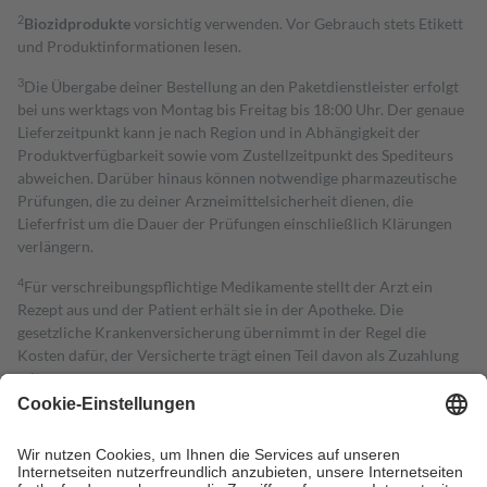
2
Biozidprodukte
vorsichtig verwenden. Vor Gebrauch stets Etikett
und Produktinformationen lesen.
3
Die Übergabe deiner Bestellung an den Paketdienstleister erfolgt
bei uns werktags von Montag bis Freitag bis 18:00 Uhr. Der genaue
Lieferzeitpunkt kann je nach Region und in Abhängigkeit der
Produktverfügbarkeit sowie vom Zustellzeitpunkt des Spediteurs
abweichen. Darüber hinaus können notwendige pharmazeutische
Prüfungen, die zu deiner Arzneimittelsicherheit dienen, die
Lieferfrist um die Dauer der Prüfungen einschließlich Klärungen
verlängern.
4
Für verschreibungspflichtige Medikamente stellt der Arzt ein
Rezept aus und der Patient erhält sie in der Apotheke. Die
gesetzliche Krankenversicherung übernimmt in der Regel die
Kosten dafür, der Versicherte trägt einen Teil davon als Zuzahlung
mit.
Grundsätzlich leisten Mitglieder Zuzahlungen in Höhe von zehn
Prozent des Abgabepreises,
mindestens
jedoch
fünf Euro
und
höchstens zehn Euro.
Es sind jedoch nie mehr als die tatsächlichen
Kosten der Leistung zu entrichten.