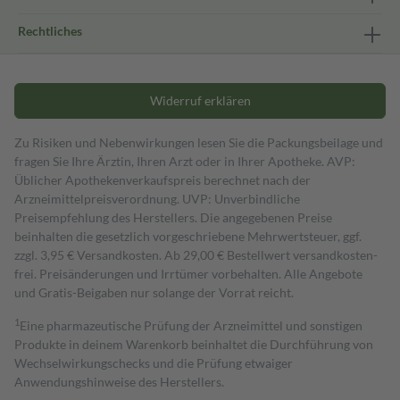
Rechtliches
Widerruf erklären
Zu Risiken und Nebenwirkungen lesen Sie die Packungsbeilage und
fragen Sie Ihre Ärztin, Ihren Arzt oder in Ihrer Apotheke. AVP:
Üblicher Apothekenverkaufspreis berechnet nach der
Arzneimittelpreisverordnung. UVP: Unverbindliche
Preisempfehlung des Herstellers. Die angegebenen Preise
beinhalten die gesetzlich vorgeschriebene Mehrwertsteuer, ggf.
zzgl. 3,95 € Versandkosten. Ab 29,00 € Bestell­wert versand­kosten­
frei. Preisänderungen und Irrtümer vorbehalten. Alle Angebote
und Gratis-Beigaben nur solange der Vorrat reicht.
1
Eine pharmazeutische Prüfung der Arzneimittel und sonstigen
Produkte in deinem Warenkorb beinhaltet die Durchführung von
Wechselwirkungschecks und die Prüfung etwaiger
Anwendungshinweise des Herstellers.