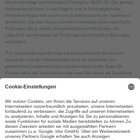
bei uns werktags von Montag bis Freitag bis 18:00 Uhr. Der genaue
Lieferzeitpunkt kann je nach Region und in Abhängigkeit der
Produktverfügbarkeit sowie vom Zustellzeitpunkt des Spediteurs
abweichen. Darüber hinaus können notwendige pharmazeutische
Prüfungen, die zu deiner Arzneimittelsicherheit dienen, die
Lieferfrist um die Dauer der Prüfungen einschließlich Klärungen
verlängern.
4
Für verschreibungspflichtige Medikamente stellt der Arzt ein
Rezept aus und der Patient erhält sie in der Apotheke. Die
gesetzliche Krankenversicherung übernimmt in der Regel die
Kosten dafür, der Versicherte trägt einen Teil davon als Zuzahlung
mit.
Grundsätzlich leisten Mitglieder Zuzahlungen in Höhe von zehn
Prozent des Abgabepreises,
mindestens
jedoch
fünf Euro
und
höchstens zehn Euro.
Es sind jedoch nie mehr als die tatsächlichen
Kosten der Leistung zu entrichten.
Diese Regeln gelten grundsätzlich auch für Online-Apotheken.
Bei Heilmitteln und häuslicher Krankenpflege beträgt die
Zuzahlung zehn Prozent der Kosten sowie zehn Euro je
Verordnung.
Um das Engagement der Versicherten für ihre eigene Gesundheit zu