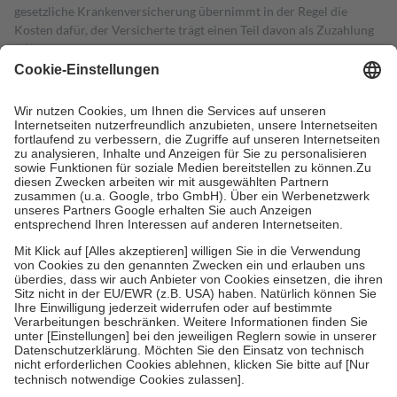
gesetzliche Krankenversicherung übernimmt in der Regel die
Kosten dafür, der Versicherte trägt einen Teil davon als Zuzahlung
mit.
Grundsätzlich leisten Mitglieder Zuzahlungen in Höhe von zehn
Prozent des Abgabepreises,
mindestens
jedoch
fünf Euro
und
höchstens zehn Euro.
Es sind jedoch nie mehr als die tatsächlichen
Kosten der Leistung zu entrichten.
Diese Regeln gelten grundsätzlich auch für Online-Apotheken.
Bei Heilmitteln und häuslicher Krankenpflege beträgt die
Zuzahlung zehn Prozent der Kosten sowie zehn Euro je
Verordnung.
Um das Engagement der Versicherten für ihre eigene Gesundheit zu
stärken und die besondere Stellung der Familie zu unterstützen,
fallen
keine Zuzahlungen
an bei:
• Kindern und Jugendlichen bis zum vollendeten 18. Lebensjahr
mit Ausnahme der Fahrkosten
• Untersuchungen zur Vorsorge und Früherkennung, die von der
GKV getragen werden
• empfohlenen Schutzimpfungen
• Harn- und Blutteststreifen