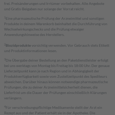
frei. Preisänderungen und Irrtümer vorbehalten. Alle Angebote
und Gratis-Beigaben nur solange der Vorrat reicht.
1
Eine pharmazeutische Prüfung der Arzneimittel und sonstigen
Produkte in deinem Warenkorb beinhaltet die Durchführung von
Wechselwirkungschecks und die Prüfung etwaiger
Anwendungshinweise des Herstellers.
2
Biozidprodukte
vorsichtig verwenden. Vor Gebrauch stets Etikett
und Produktinformationen lesen.
3
Die Übergabe deiner Bestellung an den Paketdienstleister erfolgt
bei uns werktags von Montag bis Freitag bis 18:00 Uhr. Der genaue
Lieferzeitpunkt kann je nach Region und in Abhängigkeit der
Produktverfügbarkeit sowie vom Zustellzeitpunkt des Spediteurs
abweichen. Darüber hinaus können notwendige pharmazeutische
Prüfungen, die zu deiner Arzneimittelsicherheit dienen, die
Lieferfrist um die Dauer der Prüfungen einschließlich Klärungen
verlängern.
4
Für verschreibungspflichtige Medikamente stellt der Arzt ein
Rezept aus und der Patient erhält sie in der Apotheke. Die