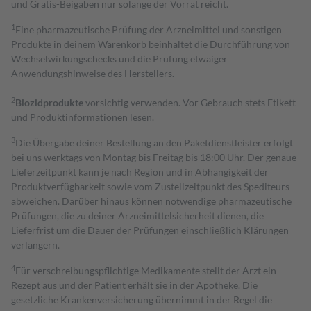
und Gratis-Beigaben nur solange der Vorrat reicht.
1
Eine pharmazeutische Prüfung der Arzneimittel und sonstigen
Produkte in deinem Warenkorb beinhaltet die Durchführung von
Wechselwirkungschecks und die Prüfung etwaiger
Anwendungshinweise des Herstellers.
2
Biozidprodukte
vorsichtig verwenden. Vor Gebrauch stets Etikett
und Produktinformationen lesen.
3
Die Übergabe deiner Bestellung an den Paketdienstleister erfolgt
bei uns werktags von Montag bis Freitag bis 18:00 Uhr. Der genaue
Lieferzeitpunkt kann je nach Region und in Abhängigkeit der
Produktverfügbarkeit sowie vom Zustellzeitpunkt des Spediteurs
abweichen. Darüber hinaus können notwendige pharmazeutische
Prüfungen, die zu deiner Arzneimittelsicherheit dienen, die
Lieferfrist um die Dauer der Prüfungen einschließlich Klärungen
verlängern.
4
Für verschreibungspflichtige Medikamente stellt der Arzt ein
Rezept aus und der Patient erhält sie in der Apotheke. Die
gesetzliche Krankenversicherung übernimmt in der Regel die