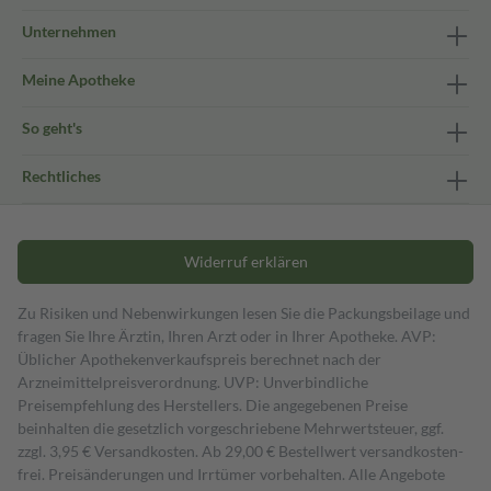
Unternehmen
Meine Apotheke
So geht's
Rechtliches
Widerruf erklären
Zu Risiken und Nebenwirkungen lesen Sie die Packungsbeilage und
fragen Sie Ihre Ärztin, Ihren Arzt oder in Ihrer Apotheke. AVP:
Üblicher Apothekenverkaufspreis berechnet nach der
Arzneimittelpreisverordnung. UVP: Unverbindliche
Preisempfehlung des Herstellers. Die angegebenen Preise
beinhalten die gesetzlich vorgeschriebene Mehrwertsteuer, ggf.
zzgl. 3,95 € Versandkosten. Ab 29,00 € Bestell­wert versand­kosten­
frei. Preisänderungen und Irrtümer vorbehalten. Alle Angebote