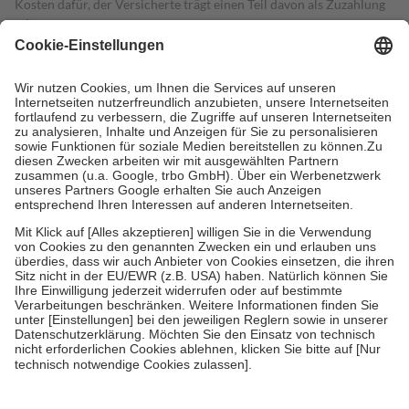
Kosten dafür, der Versicherte trägt einen Teil davon als Zuzahlung
mit.
Grundsätzlich leisten Mitglieder Zuzahlungen in Höhe von zehn
Prozent des Abgabepreises,
mindestens
jedoch
fünf Euro
und
höchstens zehn Euro.
Es sind jedoch nie mehr als die tatsächlichen
Kosten der Leistung zu entrichten.
Diese Regeln gelten grundsätzlich auch für Online-Apotheken.
Bei Heilmitteln und häuslicher Krankenpflege beträgt die
Zuzahlung zehn Prozent der Kosten sowie zehn Euro je
Verordnung.
Um das Engagement der Versicherten für ihre eigene Gesundheit zu
stärken und die besondere Stellung der Familie zu unterstützen,
fallen
keine Zuzahlungen
an bei:
• Kindern und Jugendlichen bis zum vollendeten 18. Lebensjahr
mit Ausnahme der Fahrkosten
• Untersuchungen zur Vorsorge und Früherkennung, die von der
GKV getragen werden
• empfohlenen Schutzimpfungen
• Harn- und Blutteststreifen
Wir nutzen Trusted Shops als unabhängigen Dienstleister für die
Einholung von Bewertungen. Trusted Shops hat Maßnahmen