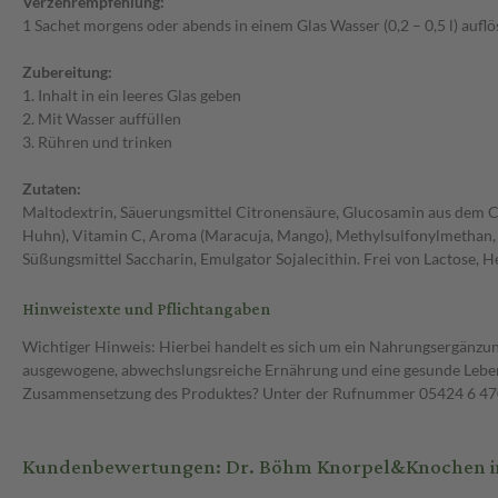
Verzehrempfehlung:
1 Sachet morgens oder abends in einem Glas Wasser (0,2 – 0,5 l) aufl
Zubereitung:
1. Inhalt in ein leeres Glas geben
2. Mit Wasser auffüllen
3. Rühren und trinken
Zutaten:
Maltodextrin, Säuerungsmittel Citronensäure, Glucosamin aus dem C
Huhn), Vitamin C, Aroma (Maracuja, Mango), Methylsulfonylmethan, 
Süßungsmittel Saccharin, Emulgator Sojalecithin. Frei von Lactose, He
Hinweistexte und Pflichtangaben
Wichtiger Hinweis: Hierbei handelt es sich um ein Nahrungsergänzun
ausgewogene, abwechslungsreiche Ernährung und eine gesunde Lebens
Zusammensetzung des Produktes? Unter der Rufnummer 05424 6 470 1
Kundenbewertungen: Dr. Böhm Knorpel&Knochen int