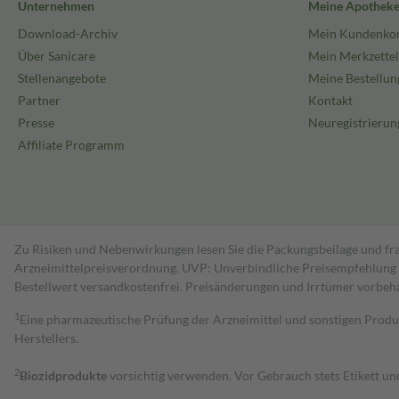
Unternehmen
Meine Apothek
Download-Archiv
Mein Kundenko
Über Sanicare
Mein Merkzettel
Stellenangebote
Meine Bestellun
Partner
Kontakt
Presse
Neuregistrierun
Affiliate Programm
Zu Risiken und Nebenwirkungen lesen Sie die Packungsbeilage und fra
Arzneimittelpreisverordnung. UVP: Unverbindliche Preisempfehlung de
Bestell­wert versand­kosten­frei. Preisänderungen und Irrtümer vorbeh
1
Eine pharmazeutische Prüfung der Arzneimittel und sonstigen Pro
Herstellers.
2
Biozidprodukte
vorsichtig verwenden. Vor Gebrauch stets Etikett u