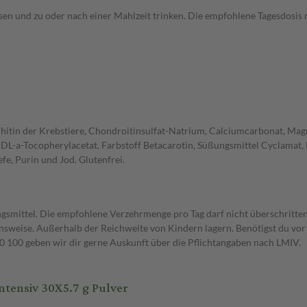
ösen und zu oder nach einer Mahlzeit trinken. Die empfohlene Tagesdosis 
hitin der Krebstiere, Chondroitinsulfat-Natrium, Calciumcarbonat, Mag
DL-a-Tocopherylacetat, Farbstoff Betacarotin, Süßungsmittel Cyclamat, 
fe, Purin und Jod. Glutenfrei.
gsmittel. Die empfohlene Verzehrmenge pro Tag darf nicht überschritten
weise. Außerhalb der Reichweite von Kindern lagern. Benötigst du vor 
00 geben wir dir gerne Auskunft über die Pflichtangaben nach LMIV.
ensiv 30X5.7 g Pulver