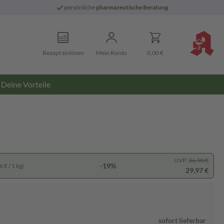
persönliche
pharmazeutische Beratung
Rezept einlösen
Mein Konto
0,00 €
Deine Vorteile
UVP:
36,90 €
-19%
 € / 1 kg)
29,97 €
sofort lieferbar