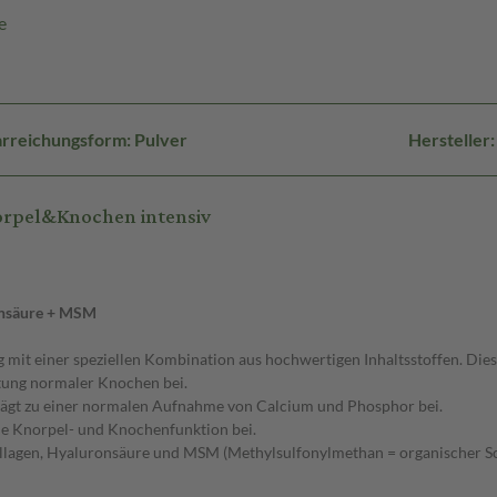
e
rreichungsform: Pulver
Hersteller
orpel&Knochen intensiv
onsäure + MSM
mit einer speziellen Kombination aus hochwertigen Inhaltsstoffen. Diese
tung normaler Knochen bei.
rägt zu einer normalen Aufnahme von Calcium und Phosphor bei.
ale Knorpel- und Knochenfunktion bei.
ollagen, Hyaluronsäure und MSM (Methylsulfonylmethan = organischer S