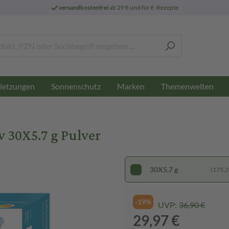
versandkostenfrei
ab 29 € und für E-Rezepte
letzungen
Sonnenschutz
Marken
Themenwelten
 30X5.7 g Pulver
30X5.7 g
(175,26
-19%
UVP:
36,90 €
29,97 €