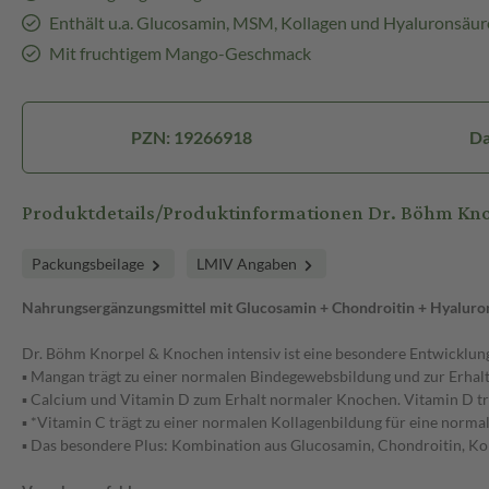
Enthält u.a. Glucosamin, MSM, Kollagen und Hyaluronsäur
Mit fruchtigem Mango-Geschmack
PZN: 19266918
Da
Produktdetails/Produktinformationen Dr. Böhm Kn
Packungsbeilage
LMIV Angaben
Nahrungsergänzungsmittel mit Glucosamin + Chondroitin + Hyalur
Dr. Böhm Knorpel & Knochen intensiv ist eine besondere Entwicklung 
▪ Mangan trägt zu einer normalen Bindegewebsbildung und zur Erhal
▪ Calcium und Vitamin D zum Erhalt normaler Knochen. Vitamin D t
▪ *Vitamin C trägt zu einer normalen Kollagenbildung für eine norm
▪ Das besondere Plus: Kombination aus Glucosamin, Chondroitin, K