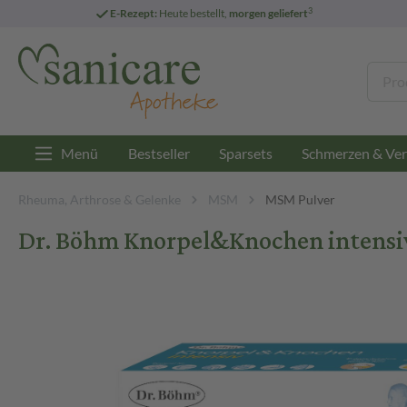
3
E-Rezept:
Heute bestellt,
morgen geliefert
Menü
Bestseller
Sparsets
Schmerzen & Ver
Rheuma, Arthrose & Gelenke
MSM
MSM Pulver
Dr. Böhm Knorpel&Knochen intensiv