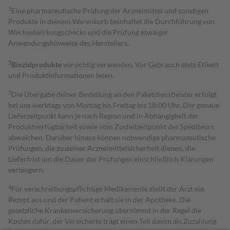
1
Eine pharmazeutische Prüfung der Arzneimittel und sonstigen
Produkte in deinem Warenkorb beinhaltet die Durchführung von
Wechselwirkungschecks und die Prüfung etwaiger
Anwendungshinweise des Herstellers.
2
Biozidprodukte
vorsichtig verwenden. Vor Gebrauch stets Etikett
und Produktinformationen lesen.
3
Die Übergabe deiner Bestellung an den Paketdienstleister erfolgt
bei uns werktags von Montag bis Freitag bis 18:00 Uhr. Der genaue
Lieferzeitpunkt kann je nach Region und in Abhängigkeit der
Produktverfügbarkeit sowie vom Zustellzeitpunkt des Spediteurs
abweichen. Darüber hinaus können notwendige pharmazeutische
Prüfungen, die zu deiner Arzneimittelsicherheit dienen, die
Lieferfrist um die Dauer der Prüfungen einschließlich Klärungen
verlängern.
4
Für verschreibungspflichtige Medikamente stellt der Arzt ein
Rezept aus und der Patient erhält sie in der Apotheke. Die
gesetzliche Krankenversicherung übernimmt in der Regel die
Kosten dafür, der Versicherte trägt einen Teil davon als Zuzahlung