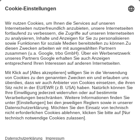
mit.
Grundsätzlich leisten Mitglieder Zuzahlungen in Höhe von zehn
Prozent des Abgabepreises,
mindestens
jedoch
fünf Euro
und
höchstens zehn Euro.
Es sind jedoch nie mehr als die tatsächlichen
Kosten der Leistung zu entrichten.
Diese Regeln gelten grundsätzlich auch für Online-Apotheken.
Bei Heilmitteln und häuslicher Krankenpflege beträgt die
Zuzahlung zehn Prozent der Kosten sowie zehn Euro je
Verordnung.
Um das Engagement der Versicherten für ihre eigene Gesundheit zu
stärken und die besondere Stellung der Familie zu unterstützen,
fallen
keine Zuzahlungen
an bei:
• Kindern und Jugendlichen bis zum vollendeten 18. Lebensjahr
mit Ausnahme der Fahrkosten
• Untersuchungen zur Vorsorge und Früherkennung, die von der
GKV getragen werden
• empfohlenen Schutzimpfungen
• Harn- und Blutteststreifen
Wir nutzen Trusted Shops als unabhängigen Dienstleister für die
Einholung von Bewertungen. Trusted Shops hat Maßnahmen
getroffen, um sicherzustellen, dass es sich um echte Bewertungen