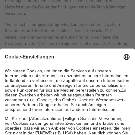
Prüfungen, die zu deiner Arzneimittelsicherheit dienen, die
Lieferfrist um die Dauer der Prüfungen einschließlich Klärungen
verlängern.
4
Für verschreibungspflichtige Medikamente stellt der Arzt ein
Rezept aus und der Patient erhält sie in der Apotheke. Die
gesetzliche Krankenversicherung übernimmt in der Regel die
Kosten dafür, der Versicherte trägt einen Teil davon als Zuzahlung
mit.
Grundsätzlich leisten Mitglieder Zuzahlungen in Höhe von zehn
Prozent des Abgabepreises,
mindestens
jedoch
fünf Euro
und
höchstens zehn Euro.
Es sind jedoch nie mehr als die tatsächlichen
Kosten der Leistung zu entrichten.
Diese Regeln gelten grundsätzlich auch für Online-Apotheken.
Bei Heilmitteln und häuslicher Krankenpflege beträgt die
Zuzahlung zehn Prozent der Kosten sowie zehn Euro je
Verordnung.
Um das Engagement der Versicherten für ihre eigene Gesundheit zu
stärken und die besondere Stellung der Familie zu unterstützen,
fallen
keine Zuzahlungen
an bei:
• Kindern und Jugendlichen bis zum vollendeten 18. Lebensjahr
mit Ausnahme der Fahrkosten