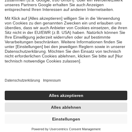
Bei Heilmitteln und häuslicher Krankenpflege beträgt die
Zuzahlung zehn Prozent der Kosten sowie zehn Euro je
Verordnung.
Um das Engagement der Versicherten für ihre eigene Gesundheit zu
stärken und die besondere Stellung der Familie zu unterstützen,
fallen
keine Zuzahlungen
an bei:
• Kindern und Jugendlichen bis zum vollendeten 18. Lebensjahr
mit Ausnahme der Fahrkosten
• Untersuchungen zur Vorsorge und Früherkennung, die von der
GKV getragen werden
• empfohlenen Schutzimpfungen
• Harn- und Blutteststreifen
Wir nutzen Trusted Shops als unabhängigen Dienstleister für die
Einholung von Bewertungen. Trusted Shops hat Maßnahmen
getroffen, um sicherzustellen, dass es sich um echte Bewertungen
handelt. Mehr Informationen findest du hier:
https://help.etrusted.com/hc/de/articles/4419944605341
UVP:
5,49 €
4,95 €