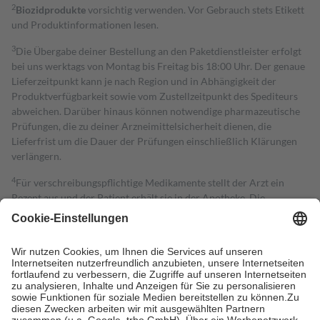
2
Biozidprodukte
vorsichtig verwenden. Vor Gebrauch stets Etikett
und Produktinformationen lesen.
3
Die Übergabe deiner Bestellung an den Paketdienstleister erfolgt
bei uns werktags von Montag bis Freitag bis 18:00 Uhr. Der genaue
Lieferzeitpunkt kann je nach Region und in Abhängigkeit der
Produktverfügbarkeit sowie vom Zustellzeitpunkt des Spediteurs
abweichen. Darüber hinaus können notwendige pharmazeutische
Prüfungen, die zu deiner Arzneimittelsicherheit dienen, die
Lieferfrist um die Dauer der Prüfungen einschließlich Klärungen
verlängern.
4
Für verschreibungspflichtige Medikamente stellt der Arzt ein
Rezept aus und der Patient erhält sie in der Apotheke. Die
gesetzliche Krankenversicherung übernimmt in der Regel die
Kosten dafür, der Versicherte trägt einen Teil davon als Zuzahlung
mit.
Grundsätzlich leisten Mitglieder Zuzahlungen in Höhe von zehn
Prozent des Abgabepreises,
mindestens
jedoch
fünf Euro
und
höchstens zehn Euro.
Es sind jedoch nie mehr als die tatsächlichen
Kosten der Leistung zu entrichten.
Diese Regeln gelten grundsätzlich auch für Online-Apotheken.