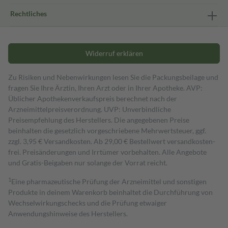
Rechtliches
Widerruf erklären
Zu Risiken und Nebenwirkungen lesen Sie die Packungsbeilage und
fragen Sie Ihre Ärztin, Ihren Arzt oder in Ihrer Apotheke. AVP:
Üblicher Apothekenverkaufspreis berechnet nach der
Arzneimittelpreisverordnung. UVP: Unverbindliche
Preisempfehlung des Herstellers. Die angegebenen Preise
beinhalten die gesetzlich vorgeschriebene Mehrwertsteuer, ggf.
zzgl. 3,95 € Versandkosten. Ab 29,00 € Bestell­wert versand­kosten­
frei. Preisänderungen und Irrtümer vorbehalten. Alle Angebote
und Gratis-Beigaben nur solange der Vorrat reicht.
1
Eine pharmazeutische Prüfung der Arzneimittel und sonstigen
Produkte in deinem Warenkorb beinhaltet die Durchführung von
Wechselwirkungschecks und die Prüfung etwaiger
Anwendungshinweise des Herstellers.