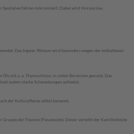
 Spezialverfahren mikronisiert. Dabei wird ihre poröse,
 verwendet. Das Ingwer-Rhizom wird besonders wegen der enthaltenen
 Öls mit u. a. Thymochinon, in vielen Bereichen genutzt. Das
ehalt zudem starke Schwankungen aufweist.
nach der Kulturpflanze selbst benannt.
 Gruppe der Flavone (Flavanoide). Dieser verleiht der Kamillenblüte