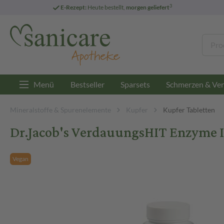
3
E-Rezept:
Heute bestellt,
morgen geliefert
Menü
Bestseller
Sparsets
Schmerzen & Ver
Mineralstoffe & Spurenelemente
Kupfer
Kupfer Tabletten
Dr.Jacob's VerdauungsHIT Enzyme
Vegan