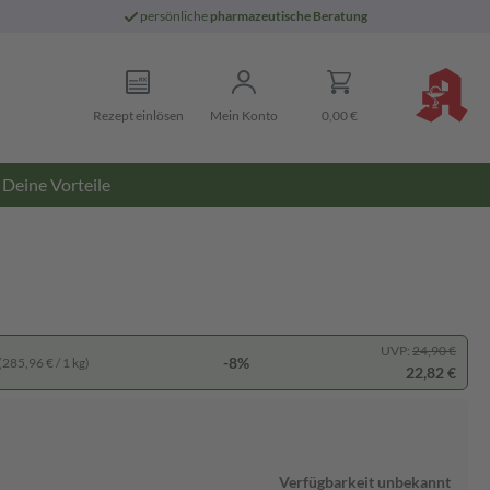
persönliche
pharmazeutische Beratung
Rezept einlösen
Mein Konto
0,00 €
Deine Vorteile
UVP:
24,90 €
-8%
(285,96 € / 1 kg)
22,82 €
Verfügbarkeit unbekannt