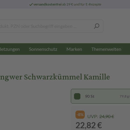
versandkostenfrei
ab 29 € und für E-Rezepte
letzungen
Sonnenschutz
Marken
Themenwelten
 Ingwer Schwarzkümmel Kamille
90 St
79,8 g 
-8%
UVP:
24,90 €
22,82 €