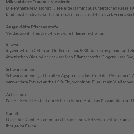
Mikronisierte Diatomit-Kieselerde
Die enthaltene Diatomit-Kieselerde stammt aus urzeitlichen Kieselalg
bindungsfreudige Oberfläche noch einmal zusätzlich stark vergrößert. 
Ausgewählte Pflanzenstoffe
VerdauungsHIT enthält 4 wertvolle Pflanzenextrakte:
Ingwer
Ingwer wird in China und Indien seit ca. 5000 Jahren angebaut und v
ätherischen Öle und der sekundären Pflanzenstoffe Gingerol und Shog
Schwarzkümmel
Schwarzkümmel galt im alten Ägypten als das „Gold der Pharaonen“. A
verwendete Extrakt enthält 5 % Thymochinon. Dies ist ein Vielfach
Artischocke
Die Artischocke sticht durch ihren hohen Anteil an Flavanoiden und Bi
Kamille
Die echte Kamille stammt aus Europa und wird schon seit Jahrtausend
ihre gelbe Farbe.