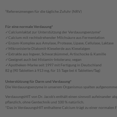
¹Referenzmengen für die tägliche Zufuhr (NRV)
Für eine normale Verdauung*
✓Calciumlaktat zur Unterstützung der Verdauungsenzyme*
✓Calcium mit rechtsdrehender Milchsäure aus Fermentation
✓Enzym-Komplex aus Amylase, Protease, Lipase, Cellulase, Laktase
✓Mikronisierte Diatomit-Kieselerde aus Kieselalgen
✓Extrakte aus Ingwer, Schwarzkümmel, Artischocke & Kamille
✓Geeignet auch bei Histamin-Intoleranz, vegan
✓Apotheken-Marke seit 1997 mit Fertigung in Deutschland
82 g (90 Tabletten à 913 mg, für 15 Tage bei 6 Tabletten/Tag)
Unterstützung für Darm und Verdauung*
Die Verdauungsenzyme in unserem Organismus spalten aufgenommene N
VerdauungsHIT von Dr. Jacob’s enthält einen sinnvoll aufeinander ab
pflanzlich, ohne Gentechnik und 100 % natürlich.
*Das in VerdauungsHIT enthaltene Calcium trägt zu einer normalen