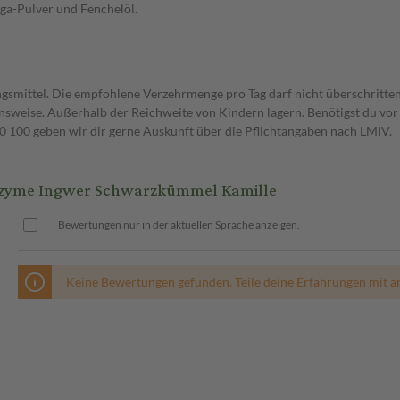
ga-Pulver und Fenchelöl.
gsmittel. Die empfohlene Verzehrmenge pro Tag darf nicht überschritten
weise. Außerhalb der Reichweite von Kindern lagern. Benötigst du vor 
00 geben wir dir gerne Auskunft über die Pflichtangaben nach LMIV.
nzyme Ingwer Schwarzkümmel Kamille
Bewertungen nur in der aktuellen Sprache anzeigen.
Keine Bewertungen gefunden. Teile deine Erfahrungen mit a