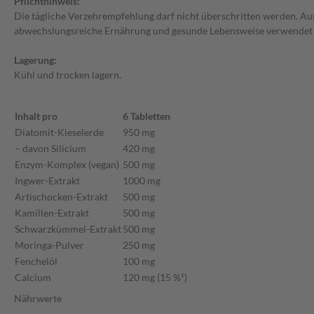
Pflichthinweis:
Die tägliche Verzehrempfehlung darf nicht überschritten werden. Au
abwechslungsreiche Ernährung und gesunde Lebensweise verwendet
Lagerung:
Kühl und trocken lagern.
Inhalt pro
6 Tabletten
Diatomit-Kieselerde
950 mg
– davon Silicium
420 mg
Enzym-Komplex (vegan)
500 mg
Ingwer-Extrakt
1000 mg
Artischocken-Extrakt
500 mg
Kamillen-Extrakt
500 mg
Schwarzkümmel-Extrakt
500 mg
Moringa-Pulver
250 mg
Fenchelöl
100 mg
Calcium
120 mg (15 %¹)
Nährwerte