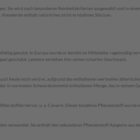
en. Sie wird nach besonderen Reinheitskriterien ausgewählt und in einem
Kieselerde enthält natürliches nicht-kristallines Silicium.
ielfältig genutzt. In Europa wurde er bereits im Mittelalter regelmäßig
aol geschätzt. Letztere verleihen ihm seinen scharfen Geschmack.
uch heute noch wird er, aufgrund des enthaltenen wertvollen ätherischen
es der in normalem Schwarzkümmelöl enthaltenen Menge, das in seinem G
tterstoffen hervor, u. a. Cynarin. Dieser bioaktive Pflanzenstoff wurde 
en verwendet. Sie enthält den sekundären Pflanzenstoff Apigenin aus der