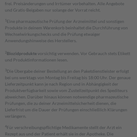
frei. Preisänderungen und Irrtümer vorbehalten. Alle Angebote
und Gratis-Beigaben nur solange der Vorrat reicht.
1
Eine pharmazeutische Prüfung der Arzneimittel und sonstigen
Produkte in deinem Warenkorb beinhaltet die Durchführung von
Wechselwirkungschecks und die Prüfung etwaiger
Anwendungshinweise des Herstellers.
2
Biozidprodukte
vorsichtig verwenden. Vor Gebrauch stets Etikett
und Produktinformationen lesen.
3
Die Übergabe deiner Bestellung an den Paketdienstleister erfolgt
bei uns werktags von Montag bis Freitag bis 18:00 Uhr. Der genaue
Lieferzeitpunkt kann je nach Region und in Abhängigkeit der
Produktverfügbarkeit sowie vom Zustellzeitpunkt des Spediteurs
abweichen. Darüber hinaus können notwendige pharmazeutische
Prüfungen, die zu deiner Arzneimittelsicherheit dienen, die
Lieferfrist um die Dauer der Prüfungen einschließlich Klärungen
verlängern.
4
Für verschreibungspflichtige Medikamente stellt der Arzt ein
Rezept aus und der Patient erhält sie in der Apotheke. Die