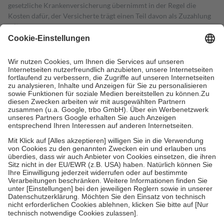
gesetzliche Krankenversicherung übernimmt in der Regel die
Kosten dafür, der Versicherte trägt einen Teil davon als Zuzahlung
mit.
Grundsätzlich leisten Mitglieder Zuzahlungen in Höhe von zehn
Prozent des Abgabepreises,
mindestens
jedoch
fünf Euro
und
höchstens zehn Euro.
Es sind jedoch nie mehr als die tatsächlichen
Kosten der Leistung zu entrichten.
Diese Regeln gelten grundsätzlich auch für Online-Apotheken.
Bei Heilmitteln und häuslicher Krankenpflege beträgt die
Zuzahlung zehn Prozent der Kosten sowie zehn Euro je
Verordnung.
Um das Engagement der Versicherten für ihre eigene Gesundheit zu
stärken und die besondere Stellung der Familie zu unterstützen,
fallen
keine Zuzahlungen
an bei:
• Kindern und Jugendlichen bis zum vollendeten 18. Lebensjahr
mit Ausnahme der Fahrkosten
• Untersuchungen zur Vorsorge und Früherkennung, die von der
GKV getragen werden
• empfohlenen Schutzimpfungen
• Harn- und Blutteststreifen
Wir nutzen Trusted Shops als unabhängigen Dienstleister für die