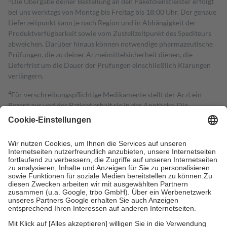
Die Übergabe deiner Bestellung an den Paketdienstleister erfolgt
bei uns werktags von Montag bis Freitag bis 18:00 Uhr. Der genaue
Lieferzeitpunkt kann je nach Region und in Abhängigkeit der
Produktverfügbarkeit sowie vom Zustellzeitpunkt des Spediteurs
abweichen. Darüber hinaus können notwendige pharmazeutische
Prüfungen, die zu deiner Arzneimittelsicherheit dienen, die
Lieferfrist um die Dauer der Prüfungen einschließlich Klärungen
verlängern.
4
Für verschreibungspflichtige Medikamente stellt der Arzt ein
Rezept aus und der Patient erhält sie in der Apotheke. Die
gesetzliche Krankenversicherung übernimmt in der Regel die
Kosten dafür, der Versicherte trägt einen Teil davon als Zuzahlung
mit.
Grundsätzlich leisten Mitglieder Zuzahlungen in Höhe von zehn
Prozent des Abgabepreises,
mindestens
jedoch
fünf Euro
und
höchstens zehn Euro.
Es sind jedoch nie mehr als die tatsächlichen
Kosten der Leistung zu entrichten.
Diese Regeln gelten grundsätzlich auch für Online-Apotheken.
Bei Heilmitteln und häuslicher Krankenpflege beträgt die
Zuzahlung zehn Prozent der Kosten sowie zehn Euro je
Verordnung.