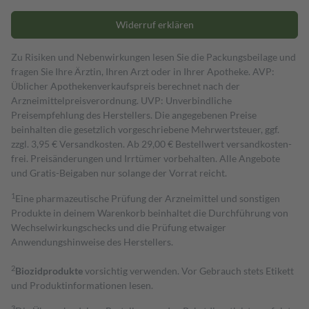
Widerruf erklären
Zu Risiken und Nebenwirkungen lesen Sie die Packungsbeilage und
fragen Sie Ihre Ärztin, Ihren Arzt oder in Ihrer Apotheke. AVP:
Üblicher Apothekenverkaufspreis berechnet nach der
Arzneimittelpreisverordnung. UVP: Unverbindliche
Preisempfehlung des Herstellers. Die angegebenen Preise
beinhalten die gesetzlich vorgeschriebene Mehrwertsteuer, ggf.
zzgl. 3,95 € Versandkosten. Ab 29,00 € Bestell­wert versand­kosten­
frei. Preisänderungen und Irrtümer vorbehalten. Alle Angebote
und Gratis-Beigaben nur solange der Vorrat reicht.
1
Eine pharmazeutische Prüfung der Arzneimittel und sonstigen
Produkte in deinem Warenkorb beinhaltet die Durchführung von
Wechselwirkungschecks und die Prüfung etwaiger
Anwendungshinweise des Herstellers.
2
Biozidprodukte
vorsichtig verwenden. Vor Gebrauch stets Etikett
und Produktinformationen lesen.
3