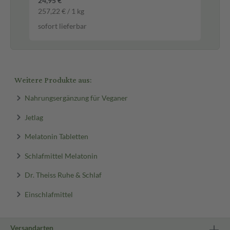
24,95 €
3,9
257,22 € / 1 kg
98,
sofort lieferbar
sof
Weitere Produkte aus:
Nahrungsergänzung für Veganer
Jetlag
Melatonin Tabletten
Schlafmittel Melatonin
Dr. Theiss Ruhe & Schlaf
Einschlafmittel
Versandarten