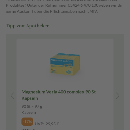
Produktes? Unter der Rufnummer 05424 6 470 100 geben wir dir
gerne Auskunft über die Pflichtangaben nach LMIV.
Tipp vom Apotheker
Pf
N
Magnesium Verla 400 complex 90 St
H&
Kapseln
20
90 St = 97 g
20
Kapseln
Fil
-17%
-1
UVP:
29,95 €