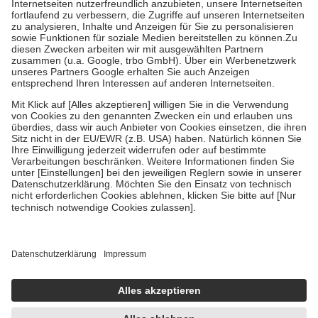
Kosten der Leistung zu entrichten.
Diese Regeln gelten grundsätzlich auch für Online-Apotheken.
Bei Heilmitteln und häuslicher Krankenpflege beträgt die
Zuzahlung zehn Prozent der Kosten sowie zehn Euro je
Verordnung.
Um das Engagement der Versicherten für ihre eigene Gesundheit zu
stärken und die besondere Stellung der Familie zu unterstützen,
fallen
keine Zuzahlungen
an bei:
• Kindern und Jugendlichen bis zum vollendeten 18. Lebensjahr
mit Ausnahme der Fahrkosten
• Untersuchungen zur Vorsorge und Früherkennung, die von der
GKV getragen werden
• empfohlenen Schutzimpfungen
• Harn- und Blutteststreifen
Wir nutzen Trusted Shops als unabhängigen Dienstleister für die
Einholung von Bewertungen. Trusted Shops hat Maßnahmen
getroffen, um sicherzustellen, dass es sich um echte Bewertungen
handelt. Mehr Informationen findest du hier:
https://help.etrusted.com/hc/de/articles/4419944605341
Einige Bilder und Inhalte wurden unter Zuhilfenahme künstlicher