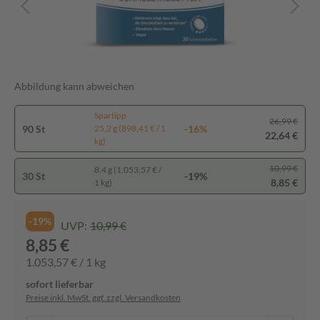
Abbildung kann abweichen
Spartipp
26,99 €
90 St
-16%
25,2 g (898,41 € / 1
22,64 €
kg)
10,99 €
8,4 g (1.053,57 € /
30 St
-19%
8,85 €
1 kg)
-19%
UVP:
10,99 €
8,85 €
1.053,57 € / 1 kg
sofort lieferbar
Preise inkl. MwSt. ggf. zzgl. Versandkosten