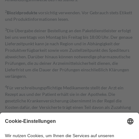
2
Biozidprodukte
vorsichtig verwenden. Vor Gebrauch stets Etikett
und Produktinformationen lesen.
3
Die Übergabe deiner Bestellung an den Paketdienstleister erfolgt
bei uns werktags von Montag bis Freitag bis 18:00 Uhr. Der genaue
Lieferzeitpunkt kann je nach Region und in Abhängigkeit der
Produktverfügbarkeit sowie vom Zustellzeitpunkt des Spediteurs
abweichen. Darüber hinaus können notwendige pharmazeutische
Prüfungen, die zu deiner Arzneimittelsicherheit dienen, die
Lieferfrist um die Dauer der Prüfungen einschließlich Klärungen
verlängern.
4
Für verschreibungspflichtige Medikamente stellt der Arzt ein
Rezept aus und der Patient erhält sie in der Apotheke. Die
gesetzliche Krankenversicherung übernimmt in der Regel die
Kosten dafür, der Versicherte trägt einen Teil davon als Zuzahlung
mit.
Grundsätzlich leisten Mitglieder Zuzahlungen in Höhe von zehn
Prozent des Abgabepreises,
mindestens
jedoch
fünf Euro
und
höchstens zehn Euro.
Es sind jedoch nie mehr als die tatsächlichen