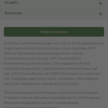
So geht's
Rechtliches
Widerruf erklären
Zu Risiken und Nebenwirkungen lesen Sie die Packungsbeilage und
fragen Sie Ihre Ärztin, Ihren Arzt oder in Ihrer Apotheke. AVP:
Üblicher Apothekenverkaufspreis berechnet nach der
Arzneimittelpreisverordnung. UVP: Unverbindliche
Preisempfehlung des Herstellers. Die angegebenen Preise
beinhalten die gesetzlich vorgeschriebene Mehrwertsteuer, ggf.
zzgl. 3,95 € Versandkosten. Ab 29,00 € Bestell­wert versand­kosten­
frei. Preisänderungen und Irrtümer vorbehalten. Alle Angebote
und Gratis-Beigaben nur solange der Vorrat reicht.
1
Eine pharmazeutische Prüfung der Arzneimittel und sonstigen
Produkte in deinem Warenkorb beinhaltet die Durchführung von
Wechselwirkungschecks und die Prüfung etwaiger
Anwendungshinweise des Herstellers.