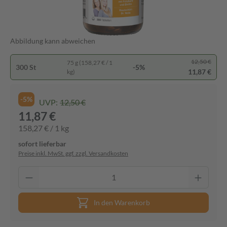
Abbildung kann abweichen
12,50 €
75 g (158,27 € / 1
300 St
-5%
11,87 €
kg)
-5%
UVP:
12,50 €
11,87 €
158,27 € / 1 kg
sofort lieferbar
Preise inkl. MwSt. ggf. zzgl. Versandkosten
In den Warenkorb