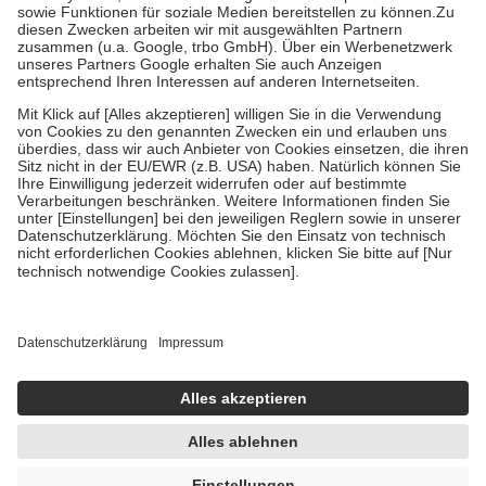
Kosten der Leistung zu entrichten.
Diese Regeln gelten grundsätzlich auch für Online-Apotheken.
Bei Heilmitteln und häuslicher Krankenpflege beträgt die
Zuzahlung zehn Prozent der Kosten sowie zehn Euro je
Verordnung.
Um das Engagement der Versicherten für ihre eigene Gesundheit zu
stärken und die besondere Stellung der Familie zu unterstützen,
fallen
keine Zuzahlungen
an bei:
• Kindern und Jugendlichen bis zum vollendeten 18. Lebensjahr
mit Ausnahme der Fahrkosten
• Untersuchungen zur Vorsorge und Früherkennung, die von der
GKV getragen werden
• empfohlenen Schutzimpfungen
• Harn- und Blutteststreifen
Wir nutzen Trusted Shops als unabhängigen Dienstleister für die
Einholung von Bewertungen. Trusted Shops hat Maßnahmen
getroffen, um sicherzustellen, dass es sich um echte Bewertungen
handelt. Mehr Informationen findest du hier:
https://help.etrusted.com/hc/de/articles/4419944605341
Einige Bilder und Inhalte wurden unter Zuhilfenahme künstlicher