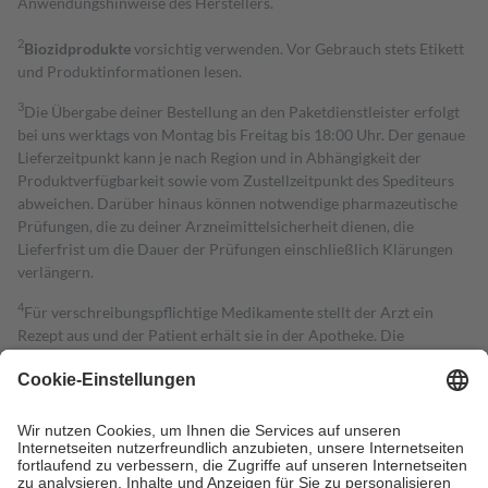
Anwendungshinweise des Herstellers.
2
Biozidprodukte
vorsichtig verwenden. Vor Gebrauch stets Etikett
und Produktinformationen lesen.
3
Die Übergabe deiner Bestellung an den Paketdienstleister erfolgt
bei uns werktags von Montag bis Freitag bis 18:00 Uhr. Der genaue
Lieferzeitpunkt kann je nach Region und in Abhängigkeit der
Produktverfügbarkeit sowie vom Zustellzeitpunkt des Spediteurs
abweichen. Darüber hinaus können notwendige pharmazeutische
Prüfungen, die zu deiner Arzneimittelsicherheit dienen, die
Lieferfrist um die Dauer der Prüfungen einschließlich Klärungen
verlängern.
4
Für verschreibungspflichtige Medikamente stellt der Arzt ein
Rezept aus und der Patient erhält sie in der Apotheke. Die
gesetzliche Krankenversicherung übernimmt in der Regel die
Kosten dafür, der Versicherte trägt einen Teil davon als Zuzahlung
mit.
Grundsätzlich leisten Mitglieder Zuzahlungen in Höhe von zehn
Prozent des Abgabepreises,
mindestens
jedoch
fünf Euro
und
höchstens zehn Euro.
Es sind jedoch nie mehr als die tatsächlichen