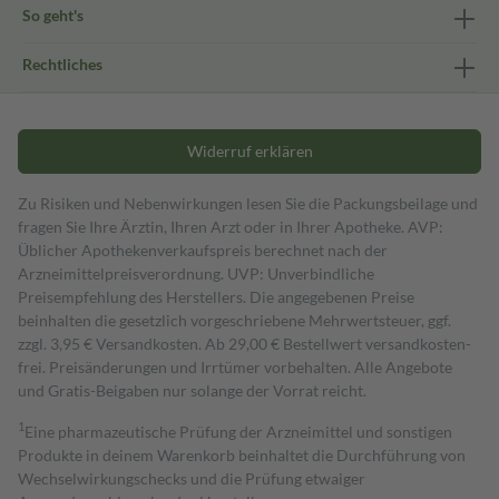
So geht's
Rechtliches
Widerruf erklären
Zu Risiken und Nebenwirkungen lesen Sie die Packungsbeilage und
fragen Sie Ihre Ärztin, Ihren Arzt oder in Ihrer Apotheke. AVP:
Üblicher Apothekenverkaufspreis berechnet nach der
Arzneimittelpreisverordnung. UVP: Unverbindliche
Preisempfehlung des Herstellers. Die angegebenen Preise
beinhalten die gesetzlich vorgeschriebene Mehrwertsteuer, ggf.
zzgl. 3,95 € Versandkosten. Ab 29,00 € Bestell­wert versand­kosten­
frei. Preisänderungen und Irrtümer vorbehalten. Alle Angebote
und Gratis-Beigaben nur solange der Vorrat reicht.
1
Eine pharmazeutische Prüfung der Arzneimittel und sonstigen
Produkte in deinem Warenkorb beinhaltet die Durchführung von
Wechselwirkungschecks und die Prüfung etwaiger