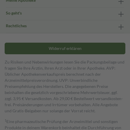
Meine Apotheke
So geht's
Rechtliches
Widerruf erklären
Zu Risiken und Nebenwirkungen lesen Sie die Packungsbeilage und
fragen Sie Ihre Ärztin, Ihren Arzt oder in Ihrer Apotheke. AVP:
Üblicher Apothekenverkaufspreis berechnet nach der
Arzneimittelpreisverordnung. UVP: Unverbindliche
Preisempfehlung des Herstellers. Die angegebenen Preise
beinhalten die gesetzlich vorgeschriebene Mehrwertsteuer, ggf.
zzgl. 3,95 € Versandkosten. Ab 29,00 € Bestell­wert versand­kosten­
frei. Preisänderungen und Irrtümer vorbehalten. Alle Angebote
und Gratis-Beigaben nur solange der Vorrat reicht.
1
Eine pharmazeutische Prüfung der Arzneimittel und sonstigen
Produkte in deinem Warenkorb beinhaltet die Durchführung von