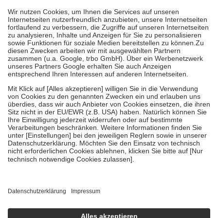
höchstens zehn Euro.
Es sind jedoch nie mehr als die tatsächlichen
Kosten der Leistung zu entrichten.
Diese Regeln gelten grundsätzlich auch für Online-Apotheken.
Bei Heilmitteln und häuslicher Krankenpflege beträgt die
Zuzahlung zehn Prozent der Kosten sowie zehn Euro je
Verordnung.
Um das Engagement der Versicherten für ihre eigene Gesundheit zu
stärken und die besondere Stellung der Familie zu unterstützen,
fallen
keine Zuzahlungen
an bei:
• Kindern und Jugendlichen bis zum vollendeten 18. Lebensjahr
mit Ausnahme der Fahrkosten
• Untersuchungen zur Vorsorge und Früherkennung, die von der
GKV getragen werden
• empfohlenen Schutzimpfungen
• Harn- und Blutteststreifen
Wir nutzen Trusted Shops als unabhängigen Dienstleister für die
Einholung von Bewertungen. Trusted Shops hat Maßnahmen
getroffen, um sicherzustellen, dass es sich um echte Bewertungen
handelt. Mehr Informationen findest du hier:
https://help.etrusted.com/hc/de/articles/4419944605341