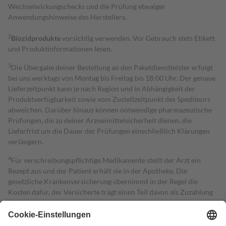
Wechselwirkungschecks und die Prüfung etwaiger
Anwendungshinweise des Herstellers.
2
Biozidprodukte
vorsichtig verwenden. Vor Gebrauch stets Etikett
und Produktinformationen lesen.
3
Die Übergabe deiner Bestellung an den Paketdienstleister erfolgt
bei uns werktags von Montag bis Freitag bis 18:00 Uhr. Der genaue
Lieferzeitpunkt kann je nach Region und in Abhängigkeit der
Produktverfügbarkeit sowie vom Zustellzeitpunkt des Spediteurs
abweichen. Darüber hinaus können notwendige pharmazeutische
Prüfungen, die zu deiner Arzneimittelsicherheit dienen, die
Lieferfrist um die Dauer der Prüfungen einschließlich Klärungen
verlängern.
4
Für verschreibungspflichtige Medikamente stellt der Arzt ein
Rezept aus und der Patient erhält sie in der Apotheke. Die
gesetzliche Krankenversicherung übernimmt in der Regel die
Kosten dafür, der Versicherte trägt einen Teil davon als Zuzahlung
mit.
Grundsätzlich leisten Mitglieder Zuzahlungen in Höhe von zehn
Prozent des Abgabepreises,
mindestens
jedoch
fünf Euro
und