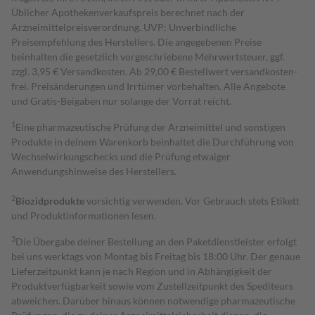
Üblicher Apothekenverkaufspreis berechnet nach der
Arzneimittelpreisverordnung. UVP: Unverbindliche
Preisempfehlung des Herstellers. Die angegebenen Preise
beinhalten die gesetzlich vorgeschriebene Mehrwertsteuer, ggf.
zzgl. 3,95 € Versandkosten. Ab 29,00 € Bestell­wert versand­kosten­
frei. Preisänderungen und Irrtümer vorbehalten. Alle Angebote
und Gratis-Beigaben nur solange der Vorrat reicht.
1
Eine pharmazeutische Prüfung der Arzneimittel und sonstigen
Produkte in deinem Warenkorb beinhaltet die Durchführung von
Wechselwirkungschecks und die Prüfung etwaiger
Anwendungshinweise des Herstellers.
2
Biozidprodukte
vorsichtig verwenden. Vor Gebrauch stets Etikett
und Produktinformationen lesen.
3
Die Übergabe deiner Bestellung an den Paketdienstleister erfolgt
bei uns werktags von Montag bis Freitag bis 18:00 Uhr. Der genaue
Lieferzeitpunkt kann je nach Region und in Abhängigkeit der
Produktverfügbarkeit sowie vom Zustellzeitpunkt des Spediteurs
abweichen. Darüber hinaus können notwendige pharmazeutische