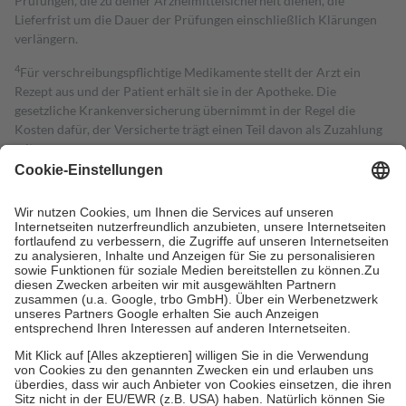
Prüfungen, die zu deiner Arzneimittelsicherheit dienen, die
Lieferfrist um die Dauer der Prüfungen einschließlich Klärungen
verlängern.
4
Für verschreibungspflichtige Medikamente stellt der Arzt ein
Rezept aus und der Patient erhält sie in der Apotheke. Die
gesetzliche Krankenversicherung übernimmt in der Regel die
Kosten dafür, der Versicherte trägt einen Teil davon als Zuzahlung
mit.
Grundsätzlich leisten Mitglieder Zuzahlungen in Höhe von zehn
Prozent des Abgabepreises,
mindestens
jedoch
fünf Euro
und
höchstens zehn Euro.
Es sind jedoch nie mehr als die tatsächlichen
Kosten der Leistung zu entrichten.
Diese Regeln gelten grundsätzlich auch für Online-Apotheken.
Bei Heilmitteln und häuslicher Krankenpflege beträgt die
Zuzahlung zehn Prozent der Kosten sowie zehn Euro je
Verordnung.
Um das Engagement der Versicherten für ihre eigene Gesundheit zu
stärken und die besondere Stellung der Familie zu unterstützen,
fallen
keine Zuzahlungen
an bei:
• Kindern und Jugendlichen bis zum vollendeten 18. Lebensjahr
mit Ausnahme der Fahrkosten