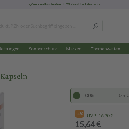
versandkostenfrei
ab 29 € und für E-Rezepte
letzungen
Sonnenschutz
Marken
Themenwelten
 Kapseln
60 St
14 g (1
-4%
UVP:
16,30 €
15,64 €