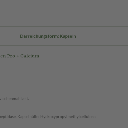
Darreichungsform: Kapseln
en Pro + Calcium
wischenmahlzeit.
peptidase. Kapselhülle: Hydroxypropylmethylcellulose.