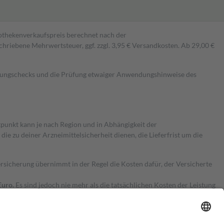
pothekenverkaufspreis berechnet nach der
hriebene Mehrwertsteuer, ggf. zzgl. 3,95 € Versandkosten. Ab 29,00 €
kungschecks und die Prüfung etwaiger Anwendungshinweise des
itpunkt kann je nach Region und in Abhängigkeit der
 zu deiner Arzneimittelsicherheit dienen, die Lieferfrist um die
ersicherung übernimmt in der Regel die Kosten dafür, der Versicherte
Euro.
Es sind jedoch nie mehr als die tatsächlichen Kosten der Leistung