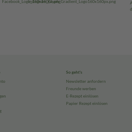
e
So geht's
nto
Newsletter anfordern
Freunde werben
gen
E-Rezept einlösen
Papier Rezept einlösen
g