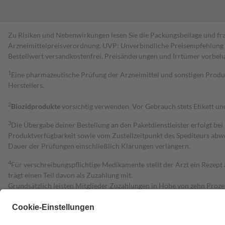
Zu Risiken und Nebenwirkungen lesen Sie die Packungsbeilage und fra
Arzneimittelpreisverordnung. UVP: Unverbindliche Preisempfehlung de
Bestell­wert versand­kosten­frei. Preisänderungen und Irrtümer vorbeh
1
Eine pharmazeutische Prüfung der Arzneimittel und sonstigen Pro
Herstellers.
2
Biozidprodukte
vorsichtig verwenden. Vor Gebrauch stets Etikett u
3
Die Übergabe deiner Bestellung an den Paketdienstleister erfolgt bei
Produktverfügbarkeit sowie vom Zustellzeitpunkt des Spediteurs abwe
Dauer der Prüfungen einschließlich Klärungen verlängern.
4
Für verschreibungspflichtige Medikamente stellt der Arzt ein Rezept 
trägt einen Teil davon als Zuzahlung mit.
Grundsätzlich leisten Mitglieder Zuzahlungen in Höhe von zehn Proz
zu entrichten.
Diese Regeln gelten grundsätzlich auch für Online-Apotheken.
Bei Heilmitteln und häuslicher Krankenpflege beträgt die Zuzahlung 