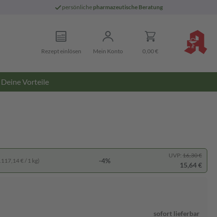
persönliche
pharmazeutische Beratung
Rezept einlösen
Mein Konto
0,00 €
Deine Vorteile
UVP:
16,30 €
-4%
.117,14 € / 1 kg)
15,64 €
sofort lieferbar