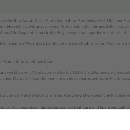
gen Sie Ihre Ärztin, Ihren Arzt oder in Ihrer Apotheke. AVP: Üblicher A
s Herstellers. Die angegebenen Preise beinhalten die gesetzlich vorgesc
alten. Alle Angebote und Gratis-Beigaben nur solange der Vorrat reicht.
dukte in deinem Warenkorb beinhaltet die Durchführung von Wechselwir
nd Produktinformationen lesen.
 uns werktags von Montag bis Freitag bis 18:00 Uhr. Der genaue Lieferze
ichen. Darüber hinaus können notwendige pharmazeutische Prüfungen, die
aus und der Patient erhält sie in der Apotheke. Die gesetzliche Krankenv
ent des Abgabepreises,
mindestens
jedoch
fünf Euro
und
höchstens zehn 
zehn Prozent der Kosten sowie zehn Euro je Verordnung.