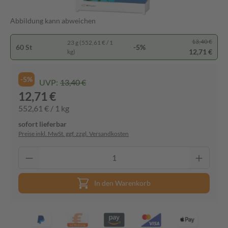
Abbildung kann abweichen
13,40 €
23 g (552,61 € / 1
60 St
-5%
12,71 €
kg)
-5%
UVP:
13,40 €
12,71 €
552,61 € / 1 kg
sofort lieferbar
Preise inkl. MwSt. ggf. zzgl. Versandkosten
In den Warenkorb