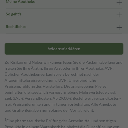
Meine Apotheke
So geht's
Rechtliches
Widerruf erklären
Zu Risiken und Nebenwirkungen lesen Sie die Packungsbeilage und
fragen Sie Ihre Ärztin, Ihren Arzt oder in Ihrer Apotheke. AVP:
Üblicher Apothekenverkaufspreis berechnet nach der
Arzneimittelpreisverordnung. UVP: Unverbindliche
Preisempfehlung des Herstellers. Die angegebenen Preise
beinhalten die gesetzlich vorgeschriebene Mehrwertsteuer, ggf.
zzgl. 3,95 € Versandkosten. Ab 29,00 € Bestell­wert versand­kosten­
frei. Preisänderungen und Irrtümer vorbehalten. Alle Angebote
und Gratis-Beigaben nur solange der Vorrat reicht.
1
Eine pharmazeutische Prüfung der Arzneimittel und sonstigen
Produkte in deinem Warenkorb beinhaltet die Durchführung von