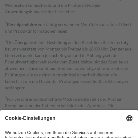
Wechselwirkungschecks und die Prüfung etwaiger
Anwendungshinweise des Herstellers.
2
Biozidprodukte
vorsichtig verwenden. Vor Gebrauch stets Etikett
und Produktinformationen lesen.
3
Die Übergabe deiner Bestellung an den Paketdienstleister erfolgt
bei uns werktags von Montag bis Freitag bis 18:00 Uhr. Der genaue
Lieferzeitpunkt kann je nach Region und in Abhängigkeit der
Produktverfügbarkeit sowie vom Zustellzeitpunkt des Spediteurs
abweichen. Darüber hinaus können notwendige pharmazeutische
Prüfungen, die zu deiner Arzneimittelsicherheit dienen, die
Lieferfrist um die Dauer der Prüfungen einschließlich Klärungen
verlängern.
4
Für verschreibungspflichtige Medikamente stellt der Arzt ein
Rezept aus und der Patient erhält sie in der Apotheke. Die
gesetzliche Krankenversicherung übernimmt in der Regel die
Kosten dafür, der Versicherte trägt einen Teil davon als Zuzahlung
mit.
Grundsätzlich leisten Mitglieder Zuzahlungen in Höhe von zehn
Prozent des Abgabepreises,
mindestens
jedoch
fünf Euro
und