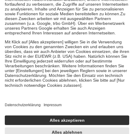
höchstens zehn Euro.
Es sind jedoch nie mehr als die tatsächlichen
Kosten der Leistung zu entrichten.
Diese Regeln gelten grundsätzlich auch für Online-Apotheken.
Bei Heilmitteln und häuslicher Krankenpflege beträgt die
Zuzahlung zehn Prozent der Kosten sowie zehn Euro je
Verordnung.
Um das Engagement der Versicherten für ihre eigene Gesundheit zu
stärken und die besondere Stellung der Familie zu unterstützen,
fallen
keine Zuzahlungen
an bei:
• Kindern und Jugendlichen bis zum vollendeten 18. Lebensjahr
mit Ausnahme der Fahrkosten
• Untersuchungen zur Vorsorge und Früherkennung, die von der
GKV getragen werden
• empfohlenen Schutzimpfungen
• Harn- und Blutteststreifen
Wir nutzen Trusted Shops als unabhängigen Dienstleister für die
Einholung von Bewertungen. Trusted Shops hat Maßnahmen
getroffen, um sicherzustellen, dass es sich um echte Bewertungen
handelt. Mehr Informationen findest du hier:
https://help.etrusted.com/hc/de/articles/4419944605341