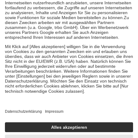
Kosten der Leistung zu entrichten.
Diese Regeln gelten grundsätzlich auch für Online-Apotheken.
Bei Heilmitteln und häuslicher Krankenpflege beträgt die
Zuzahlung zehn Prozent der Kosten sowie zehn Euro je
Verordnung.
Um das Engagement der Versicherten für ihre eigene Gesundheit zu
stärken und die besondere Stellung der Familie zu unterstützen,
fallen
keine Zuzahlungen
an bei:
• Kindern und Jugendlichen bis zum vollendeten 18. Lebensjahr
mit Ausnahme der Fahrkosten
• Untersuchungen zur Vorsorge und Früherkennung, die von der
GKV getragen werden
• empfohlenen Schutzimpfungen
• Harn- und Blutteststreifen
Wir nutzen Trusted Shops als unabhängigen Dienstleister für die
Einholung von Bewertungen. Trusted Shops hat Maßnahmen
getroffen, um sicherzustellen, dass es sich um echte Bewertungen
handelt. Mehr Informationen findest du hier:
https://help.etrusted.com/hc/de/articles/4419944605341
Einige Bilder und Inhalte wurden unter Zuhilfenahme künstlicher