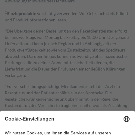
Anwendungshinweise des Herstellers.
2
Biozidprodukte
vorsichtig verwenden. Vor Gebrauch stets Etikett
und Produktinformationen lesen.
3
Die Übergabe deiner Bestellung an den Paketdienstleister erfolgt
bei uns werktags von Montag bis Freitag bis 18:00 Uhr. Der genaue
Lieferzeitpunkt kann je nach Region und in Abhängigkeit der
Produktverfügbarkeit sowie vom Zustellzeitpunkt des Spediteurs
abweichen. Darüber hinaus können notwendige pharmazeutische
Prüfungen, die zu deiner Arzneimittelsicherheit dienen, die
Lieferfrist um die Dauer der Prüfungen einschließlich Klärungen
verlängern.
4
Für verschreibungspflichtige Medikamente stellt der Arzt ein
Rezept aus und der Patient erhält sie in der Apotheke. Die
gesetzliche Krankenversicherung übernimmt in der Regel die
Kosten dafür, der Versicherte trägt einen Teil davon als Zuzahlung
mit.
Grundsätzlich leisten Mitglieder Zuzahlungen in Höhe von zehn
Prozent des Abgabepreises,
mindestens
jedoch
fünf Euro
und
höchstens zehn Euro.
Es sind jedoch nie mehr als die tatsächlichen