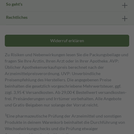
So geht's
Rechtliches
Widerruf erklären
Zu Risiken und Nebenwirkungen lesen Sie die Packungsbeilage und
fragen Sie Ihre Ärztin, Ihren Arzt oder in Ihrer Apotheke. AVP:
Üblicher Apothekenverkaufspreis berechnet nach der
Arzneimittelpreisverordnung. UVP: Unverbindliche
Preisempfehlung des Herstellers. Die angegebenen Preise
beinhalten die gesetzlich vorgeschriebene Mehrwertsteuer, ggf.
zzgl. 3,95 € Versandkosten. Ab 29,00 € Bestell­wert versand­kosten­
frei. Preisänderungen und Irrtümer vorbehalten. Alle Angebote
und Gratis-Beigaben nur solange der Vorrat reicht.
1
Eine pharmazeutische Prüfung der Arzneimittel und sonstigen
Produkte in deinem Warenkorb beinhaltet die Durchführung von
Wechselwirkungschecks und die Prüfung etwaiger