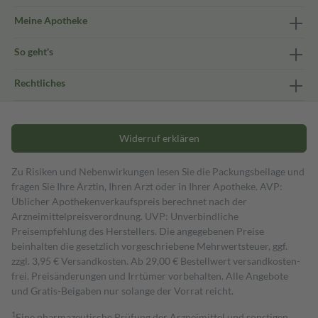
Meine Apotheke
So geht's
Rechtliches
Widerruf erklären
Zu Risiken und Nebenwirkungen lesen Sie die Packungsbeilage und
fragen Sie Ihre Ärztin, Ihren Arzt oder in Ihrer Apotheke. AVP:
Üblicher Apothekenverkaufspreis berechnet nach der
Arzneimittelpreisverordnung. UVP: Unverbindliche
Preisempfehlung des Herstellers. Die angegebenen Preise
beinhalten die gesetzlich vorgeschriebene Mehrwertsteuer, ggf.
zzgl. 3,95 € Versandkosten. Ab 29,00 € Bestell­wert versand­kosten­
frei. Preisänderungen und Irrtümer vorbehalten. Alle Angebote
und Gratis-Beigaben nur solange der Vorrat reicht.
1
Eine pharmazeutische Prüfung der Arzneimittel und sonstigen