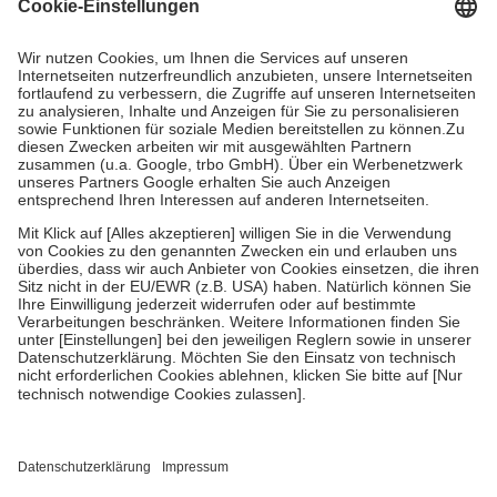
Grundsätzlich leisten Mitglieder Zuzahlungen in Höhe von zehn
Prozent des Abgabepreises,
mindestens
jedoch
fünf Euro
und
höchstens zehn Euro.
Es sind jedoch nie mehr als die tatsächlichen
Kosten der Leistung zu entrichten.
Diese Regeln gelten grundsätzlich auch für Online-Apotheken.
Bei Heilmitteln und häuslicher Krankenpflege beträgt die
Zuzahlung zehn Prozent der Kosten sowie zehn Euro je
Verordnung.
Um das Engagement der Versicherten für ihre eigene Gesundheit zu
stärken und die besondere Stellung der Familie zu unterstützen,
fallen
keine Zuzahlungen
an bei:
• Kindern und Jugendlichen bis zum vollendeten 18. Lebensjahr
mit Ausnahme der Fahrkosten
• Untersuchungen zur Vorsorge und Früherkennung, die von der
GKV getragen werden
• empfohlenen Schutzimpfungen
• Harn- und Blutteststreifen
Wir nutzen Trusted Shops als unabhängigen Dienstleister für die
Einholung von Bewertungen. Trusted Shops hat Maßnahmen
getroffen, um sicherzustellen, dass es sich um echte Bewertungen
handelt. Mehr Informationen findest du hier: