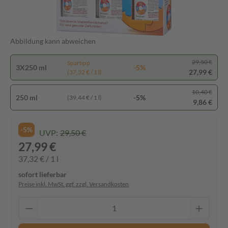
Abbildung kann abweichen
29,50 €
Spartipp
3X250 ml
-5%
27,99 €
(37,32 € / 1 l)
10,40 €
250 ml
-5%
(39,44 € / 1 l)
9,86 €
-5%
UVP:
29,50 €
27,99 €
37,32 € / 1 l
sofort lieferbar
Preise inkl. MwSt. ggf. zzgl. Versandkosten