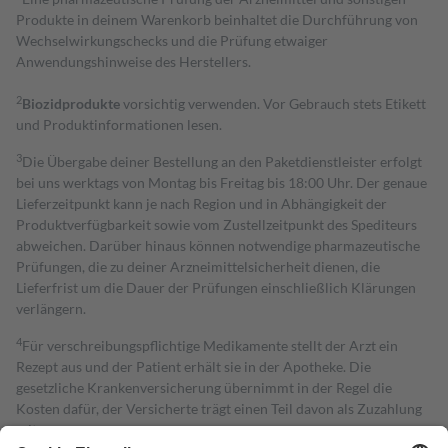
Produkte in deinem Warenkorb beinhaltet die Durchführung von
Wechselwirkungschecks und die Prüfung etwaiger
Anwendungshinweise des Herstellers.
2
Biozidprodukte
vorsichtig verwenden. Vor Gebrauch stets Etikett
und Produktinformationen lesen.
3
Die Übergabe deiner Bestellung an den Paketdienstleister erfolgt
bei uns werktags von Montag bis Freitag bis 18:00 Uhr. Der genaue
Lieferzeitpunkt kann je nach Region und in Abhängigkeit der
Produktverfügbarkeit sowie vom Zustellzeitpunkt des Spediteurs
abweichen. Darüber hinaus können notwendige pharmazeutische
Prüfungen, die zu deiner Arzneimittelsicherheit dienen, die
Lieferfrist um die Dauer der Prüfungen einschließlich Klärungen
verlängern.
4
Für verschreibungspflichtige Medikamente stellt der Arzt ein
Rezept aus und der Patient erhält sie in der Apotheke. Die
gesetzliche Krankenversicherung übernimmt in der Regel die
Kosten dafür, der Versicherte trägt einen Teil davon als Zuzahlung
mit.