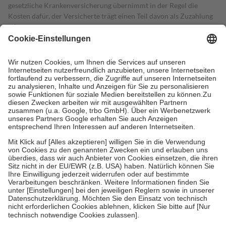
gesetzliche Krankenversicherung übernimmt in der Regel die
Kosten dafür, der Versicherte trägt einen Teil davon als Zuzahlung
mit.
Grundsätzlich leisten Mitglieder Zuzahlungen in Höhe von zehn
Prozent des Abgabepreises,
mindestens
jedoch
fünf Euro
und
höchstens zehn Euro.
Es sind jedoch nie mehr als die tatsächlichen
Kosten der Leistung zu entrichten.
Diese Regeln gelten grundsätzlich auch für Online-Apotheken.
Bei Heilmitteln und häuslicher Krankenpflege beträgt die
Zuzahlung zehn Prozent der Kosten sowie zehn Euro je
Verordnung.
Um das Engagement der Versicherten für ihre eigene Gesundheit zu
stärken und die besondere Stellung der Familie zu unterstützen,
fallen
keine Zuzahlungen
an bei:
• Kindern und Jugendlichen bis zum vollendeten 18. Lebensjahr
mit Ausnahme der Fahrkosten
• Untersuchungen zur Vorsorge und Früherkennung, die von der
GKV getragen werden
• empfohlenen Schutzimpfungen
• Harn- und Blutteststreifen
Wir nutzen Trusted Shops als unabhängigen Dienstleister für die