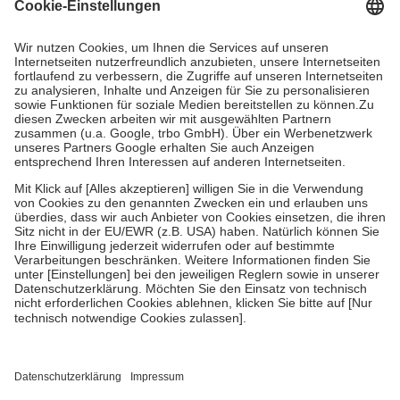
Grundsätzlich leisten Mitglieder Zuzahlungen in Höhe von zehn
Prozent des Abgabepreises,
mindestens
jedoch
fünf Euro
und
höchstens zehn Euro.
Es sind jedoch nie mehr als die tatsächlichen
Kosten der Leistung zu entrichten.
Diese Regeln gelten grundsätzlich auch für Online-Apotheken.
Bei Heilmitteln und häuslicher Krankenpflege beträgt die
Zuzahlung zehn Prozent der Kosten sowie zehn Euro je
Verordnung.
Um das Engagement der Versicherten für ihre eigene Gesundheit zu
stärken und die besondere Stellung der Familie zu unterstützen,
fallen
keine Zuzahlungen
an bei:
• Kindern und Jugendlichen bis zum vollendeten 18. Lebensjahr
mit Ausnahme der Fahrkosten
• Untersuchungen zur Vorsorge und Früherkennung, die von der
GKV getragen werden
• empfohlenen Schutzimpfungen
• Harn- und Blutteststreifen
Wir nutzen Trusted Shops als unabhängigen Dienstleister für die
Einholung von Bewertungen. Trusted Shops hat Maßnahmen
getroffen, um sicherzustellen, dass es sich um echte Bewertungen
handelt. Mehr Informationen findest du hier: