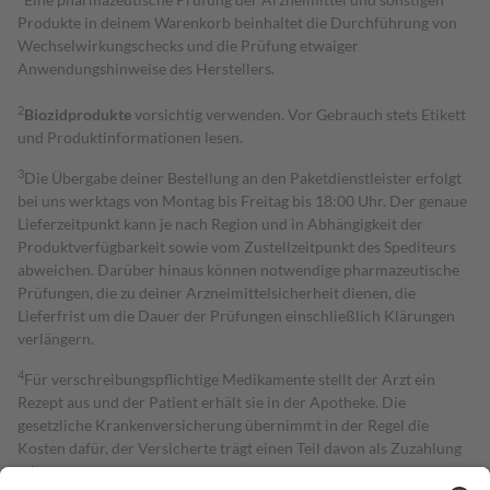
Produkte in deinem Warenkorb beinhaltet die Durchführung von
Wechselwirkungschecks und die Prüfung etwaiger
Anwendungshinweise des Herstellers.
2
Biozidprodukte
vorsichtig verwenden. Vor Gebrauch stets Etikett
und Produktinformationen lesen.
3
Die Übergabe deiner Bestellung an den Paketdienstleister erfolgt
bei uns werktags von Montag bis Freitag bis 18:00 Uhr. Der genaue
Lieferzeitpunkt kann je nach Region und in Abhängigkeit der
Produktverfügbarkeit sowie vom Zustellzeitpunkt des Spediteurs
abweichen. Darüber hinaus können notwendige pharmazeutische
Prüfungen, die zu deiner Arzneimittelsicherheit dienen, die
Lieferfrist um die Dauer der Prüfungen einschließlich Klärungen
verlängern.
4
Für verschreibungspflichtige Medikamente stellt der Arzt ein
Rezept aus und der Patient erhält sie in der Apotheke. Die
gesetzliche Krankenversicherung übernimmt in der Regel die
Kosten dafür, der Versicherte trägt einen Teil davon als Zuzahlung
mit.