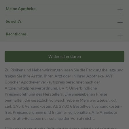
Meine Apotheke
So geht's
Rechtliches
Widerruf erklären
Zu Risiken und Nebenwirkungen lesen Sie die Packungsbeilage und
fragen Sie Ihre Ärztin, Ihren Arzt oder in Ihrer Apotheke. AVP:
Üblicher Apothekenverkaufspreis berechnet nach der
Arzneimittelpreisverordnung. UVP: Unverbindliche
Preisempfehlung des Herstellers. Die angegebenen Preise
beinhalten die gesetzlich vorgeschriebene Mehrwertsteuer, ggf.
zzgl. 3,95 € Versandkosten. Ab 29,00 € Bestell­wert versand­kosten­
frei. Preisänderungen und Irrtümer vorbehalten. Alle Angebote
und Gratis-Beigaben nur solange der Vorrat reicht.
1
Eine pharmazeutische Prüfung der Arzneimittel und sonstigen