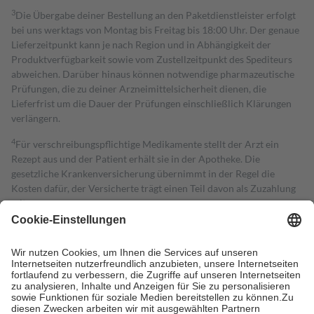
3
Die Übergabe deiner Bestellung an den Paketdienstleister erfolgt
bei uns werktags von Montag bis Freitag bis 18:00 Uhr. Der genaue
Lieferzeitpunkt kann je nach Region und in Abhängigkeit der
Produktverfügbarkeit sowie vom Zustellzeitpunkt des Spediteurs
abweichen. Darüber hinaus können notwendige pharmazeutische
Prüfungen, die zu deiner Arzneimittelsicherheit dienen, die
Lieferfrist um die Dauer der Prüfungen einschließlich Klärungen
verlängern.
4
Für verschreibungspflichtige Medikamente stellt der Arzt ein
Rezept aus und der Patient erhält sie in der Apotheke. Die
gesetzliche Krankenversicherung übernimmt in der Regel die
Kosten dafür, der Versicherte trägt einen Teil davon als Zuzahlung
mit.
Grundsätzlich leisten Mitglieder Zuzahlungen in Höhe von zehn
Prozent des Abgabepreises,
mindestens
jedoch
fünf Euro
und
höchstens zehn Euro.
Es sind jedoch nie mehr als die tatsächlichen
Kosten der Leistung zu entrichten.
Diese Regeln gelten grundsätzlich auch für Online-Apotheken.
Bei Heilmitteln und häuslicher Krankenpflege beträgt die
Zuzahlung zehn Prozent der Kosten sowie zehn Euro je