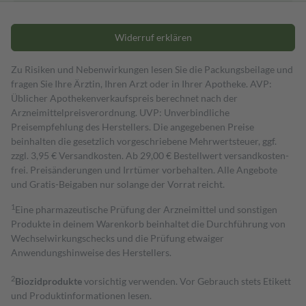
Widerruf erklären
Zu Risiken und Nebenwirkungen lesen Sie die Packungsbeilage und
fragen Sie Ihre Ärztin, Ihren Arzt oder in Ihrer Apotheke. AVP:
Üblicher Apothekenverkaufspreis berechnet nach der
Arzneimittelpreisverordnung. UVP: Unverbindliche
Preisempfehlung des Herstellers. Die angegebenen Preise
beinhalten die gesetzlich vorgeschriebene Mehrwertsteuer, ggf.
zzgl. 3,95 € Versandkosten. Ab 29,00 € Bestell­wert versand­kosten­
frei. Preisänderungen und Irrtümer vorbehalten. Alle Angebote
und Gratis-Beigaben nur solange der Vorrat reicht.
1
Eine pharmazeutische Prüfung der Arzneimittel und sonstigen
Produkte in deinem Warenkorb beinhaltet die Durchführung von
Wechselwirkungschecks und die Prüfung etwaiger
Anwendungshinweise des Herstellers.
2
Biozidprodukte
vorsichtig verwenden. Vor Gebrauch stets Etikett
und Produktinformationen lesen.