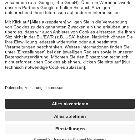
Verordnung.
Um das Engagement der Versicherten für ihre eigene Gesundheit zu
stärken und die besondere Stellung der Familie zu unterstützen,
fallen
keine Zuzahlungen
an bei:
• Kindern und Jugendlichen bis zum vollendeten 18. Lebensjahr
mit Ausnahme der Fahrkosten
• Untersuchungen zur Vorsorge und Früherkennung, die von der
GKV getragen werden
• empfohlenen Schutzimpfungen
• Harn- und Blutteststreifen
Wir nutzen Trusted Shops als unabhängigen Dienstleister für die
Einholung von Bewertungen. Trusted Shops hat Maßnahmen
getroffen, um sicherzustellen, dass es sich um echte Bewertungen
handelt. Mehr Informationen findest du hier:
https://help.etrusted.com/hc/de/articles/4419944605341
Einige Bilder und Inhalte wurden unter Zuhilfenahme künstlicher
Intelligenz erstellt.
1,73 €