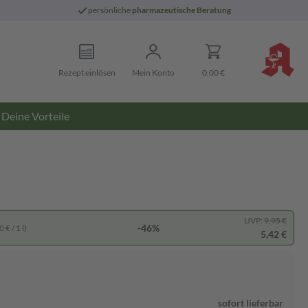
persönliche
pharmazeutische Beratung
Rezept einlösen
Mein Konto
0,00 €
Deine Vorteile
UVP:
9,95 €
-46%
 € / 1 l)
5,42 €
sofort lieferbar