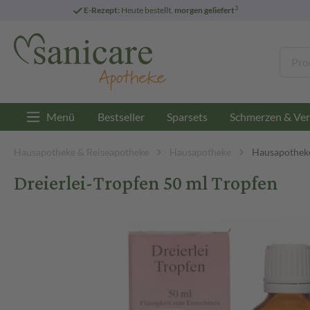
3
E-Rezept:
Heute bestellt,
morgen geliefert
Menü
Bestseller
Sparsets
Schmerzen & Ver
Hausapotheke & Reiseapotheke
Hausapotheke
Hausapotheke
Dreierlei-Tropfen 50 ml Tropfen