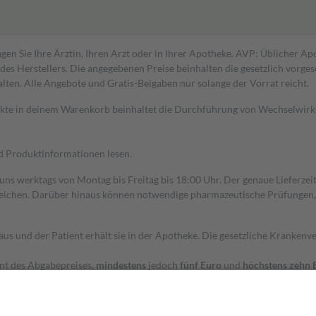
gen Sie Ihre Ärztin, Ihren Arzt oder in Ihrer Apotheke. AVP: Üblicher A
s Herstellers. Die angegebenen Preise beinhalten die gesetzlich vorgesc
alten. Alle Angebote und Gratis-Beigaben nur solange der Vorrat reicht.
dukte in deinem Warenkorb beinhaltet die Durchführung von Wechselwir
nd Produktinformationen lesen.
 uns werktags von Montag bis Freitag bis 18:00 Uhr. Der genaue Lieferze
ichen. Darüber hinaus können notwendige pharmazeutische Prüfungen, die
aus und der Patient erhält sie in der Apotheke. Die gesetzliche Krankenv
ent des Abgabepreises,
mindestens
jedoch
fünf Euro
und
höchstens zehn 
zehn Prozent der Kosten sowie zehn Euro je Verordnung.