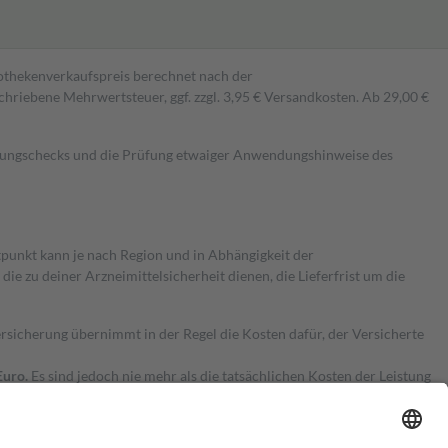
pothekenverkaufspreis berechnet nach der
hriebene Mehrwertsteuer, ggf. zzgl. 3,95 € Versandkosten. Ab 29,00 €
kungschecks und die Prüfung etwaiger Anwendungshinweise des
itpunkt kann je nach Region und in Abhängigkeit der
 zu deiner Arzneimittelsicherheit dienen, die Lieferfrist um die
ersicherung übernimmt in der Regel die Kosten dafür, der Versicherte
Euro.
Es sind jedoch nie mehr als die tatsächlichen Kosten der Leistung