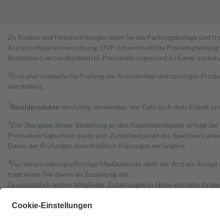
Zu Risiken und Nebenwirkungen lesen Sie die Packungsbeilage und fra
Arzneimittelpreisverordnung. UVP: Unverbindliche Preisempfehlung de
Bestell­wert versand­kosten­frei. Preisänderungen und Irrtümer vorbeh
1
Eine pharmazeutische Prüfung der Arzneimittel und sonstigen Pro
Herstellers.
2
Biozidprodukte
vorsichtig verwenden. Vor Gebrauch stets Etikett u
3
Die Übergabe deiner Bestellung an den Paketdienstleister erfolgt bei
Produktverfügbarkeit sowie vom Zustellzeitpunkt des Spediteurs abwe
Dauer der Prüfungen einschließlich Klärungen verlängern.
4
Für verschreibungspflichtige Medikamente stellt der Arzt ein Rezept 
trägt einen Teil davon als Zuzahlung mit.
Grundsätzlich leisten Mitglieder Zuzahlungen in Höhe von zehn Proz
zu entrichten.
Diese Regeln gelten grundsätzlich auch für Online-Apotheken.
Bei Heilmitteln und häuslicher Krankenpflege beträgt die Zuzahlung 