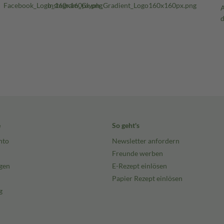
e
So geht's
nto
Newsletter anfordern
Freunde werben
gen
E-Rezept einlösen
Papier Rezept einlösen
g