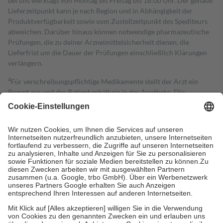
bei uns werktags von Montag bis Freitag bis 18:00 Uhr. Der genaue
Lieferzeitpunkt kann je nach Region und in Abhängigkeit der
Produktverfügbarkeit sowie vom Zustellzeitpunkt des Spediteurs
abweichen. Darüber hinaus können notwendige pharmazeutische
Prüfungen, die zu deiner Arzneimittelsicherheit dienen, die
Lieferfrist um die Dauer der Prüfungen einschließlich Klärungen
verlängern.
4
Für verschreibungspflichtige Medikamente stellt der Arzt ein
Rezept aus und der Patient erhält sie in der Apotheke. Die
gesetzliche Krankenversicherung übernimmt in der Regel die
Kosten dafür, der Versicherte trägt einen Teil davon als Zuzahlung
mit.
Grundsätzlich leisten Mitglieder Zuzahlungen in Höhe von zehn
Prozent des Abgabepreises,
mindestens
jedoch
fünf Euro
und
höchstens zehn Euro.
Es sind jedoch nie mehr als die tatsächlichen
Kosten der Leistung zu entrichten.
Diese Regeln gelten grundsätzlich auch für Online-Apotheken.
Bei Heilmitteln und häuslicher Krankenpflege beträgt die
Zuzahlung zehn Prozent der Kosten sowie zehn Euro je
Verordnung.
Um das Engagement der Versicherten für ihre eigene Gesundheit zu