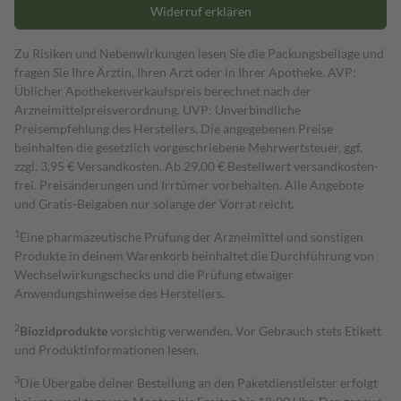
Widerruf erklären
Zu Risiken und Nebenwirkungen lesen Sie die Packungsbeilage und
fragen Sie Ihre Ärztin, Ihren Arzt oder in Ihrer Apotheke. AVP:
Üblicher Apothekenverkaufspreis berechnet nach der
Arzneimittelpreisverordnung. UVP: Unverbindliche
Preisempfehlung des Herstellers. Die angegebenen Preise
beinhalten die gesetzlich vorgeschriebene Mehrwertsteuer, ggf.
zzgl. 3,95 € Versandkosten. Ab 29,00 € Bestell­wert versand­kosten­
frei. Preisänderungen und Irrtümer vorbehalten. Alle Angebote
und Gratis-Beigaben nur solange der Vorrat reicht.
1
Eine pharmazeutische Prüfung der Arzneimittel und sonstigen
Produkte in deinem Warenkorb beinhaltet die Durchführung von
Wechselwirkungschecks und die Prüfung etwaiger
Anwendungshinweise des Herstellers.
2
Biozidprodukte
vorsichtig verwenden. Vor Gebrauch stets Etikett
und Produktinformationen lesen.
3
Die Übergabe deiner Bestellung an den Paketdienstleister erfolgt