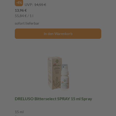
-4%
UVP:
14,55 €
13,96 €
55,84 € / 1 l
sofort lieferbar
In den Warenkorb
DRELUSO Bitterselect SPRAY 15 ml Spray
15 ml