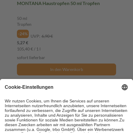
MONTANA Haustropfen 50 ml Tropfen
50 ml
Tropfen
-24%
UVP:
6,90 €
5,27 €
105,40 € / 1 l
sofort lieferbar
In den Warenkorb
Pflanzlich