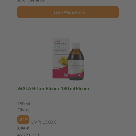
In den Warenkorb
WALA Bitter Elixier 180 ml Elixier
180 ml
Elixier
-31%
UVP:
13,02 €
8,95 €
49,72 € / 1 l