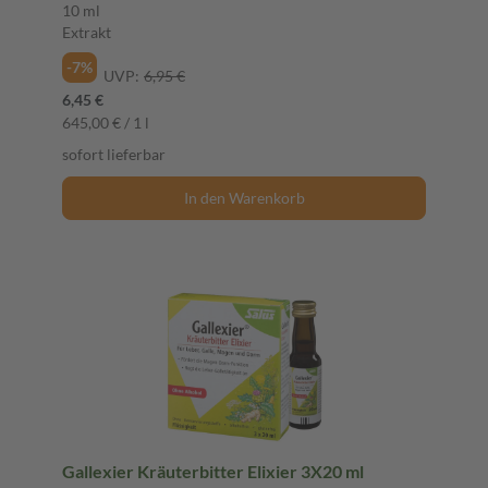
10 ml
Extrakt
-7%
UVP:
6,95 €
6,45 €
645,00 € / 1 l
sofort lieferbar
In den Warenkorb
Gallexier Kräuterbitter Elixier 3X20 ml