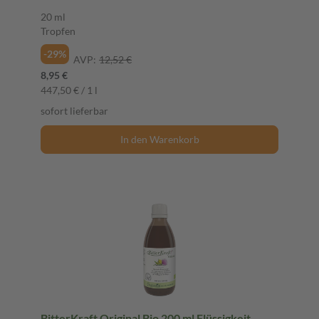
20 ml
Tropfen
-29%
AVP:
12,52 €
8,95 €
447,50 € / 1 l
sofort lieferbar
In den Warenkorb
BitterKraft Original Bio 200 ml Flüssigkeit