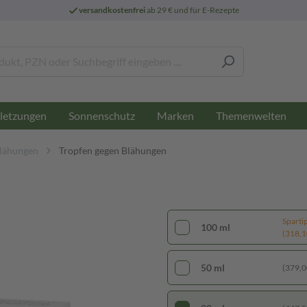
versandkostenfrei
ab 29 € und für E-Rezepte
letzungen
Sonnenschutz
Marken
Themenwelten
lähungen
Tropfen gegen Blähungen
Sparti
100 ml
(318,10
50 ml
(379,00