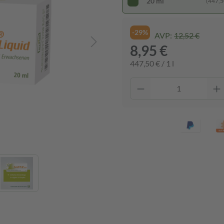
20 ml
(447,50
-29%
AVP:
12,52 €
8,95 €
447,50 € / 1 l