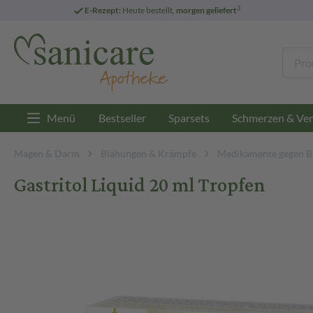
3
E-Rezept:
Heute bestellt,
morgen geliefert
Menü
Bestseller
Sparsets
Schmerzen & Ver
Magen & Darm
Blähungen & Krämpfe
Medikamente gegen B
Gastritol Liquid 20 ml Tropfen