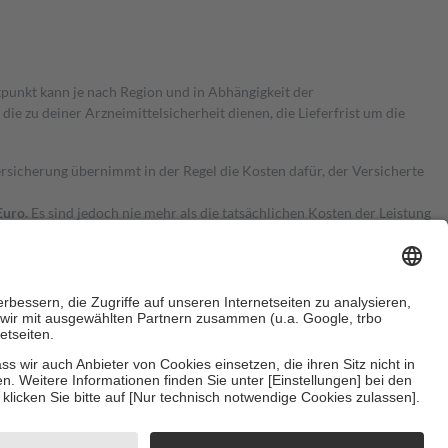
itpunkt kann je nach Region und in Abhängigkeit der
 zu deiner Arzneimittelsicherheit dienen, die Lieferfrist um die
ersicherung übernimmt in der Regel die Kosten dafür, der Versicherte
Euro.
Es sind jedoch nie mehr als die tatsächlichen Kosten der Leistung
e Zuzahlungen
an bei:
herzustellen, dass es sich um echte Bewertungen handelt. Mehr