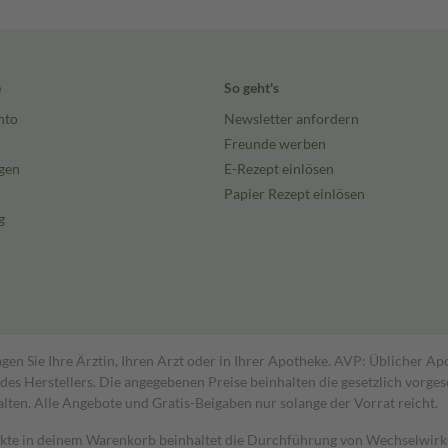
e
So geht's
nto
Newsletter anfordern
Freunde werben
gen
E-Rezept einlösen
Papier Rezept einlösen
g
gen Sie Ihre Ärztin, Ihren Arzt oder in Ihrer Apotheke. AVP: Üblicher A
s Herstellers. Die angegebenen Preise beinhalten die gesetzlich vorgesc
alten. Alle Angebote und Gratis-Beigaben nur solange der Vorrat reicht.
dukte in deinem Warenkorb beinhaltet die Durchführung von Wechselwir