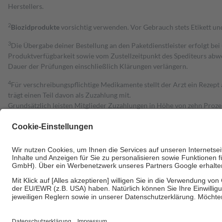
Herstellers.
2
Biozidprodukte
vorsichtig verwenden. Vor Gebrauch stets Etikett u
3
Die Übergabe deiner Bestellung an den Paketdienstleister erfolgt bei
Produktverfügbarkeit sowie vom Zustellzeitpunkt des Spediteurs abwe
Dauer der Prüfungen einschließlich Klärungen verlängern.
4
Für verschreibungspflichtige Medikamente stellt der Arzt ein Rezept 
trägt einen Teil davon als Zuzahlung mit.
Grundsätzlich leisten Mitglieder Zuzahlungen in Höhe von zehn Proz
zu entrichten.
Diese Regeln gelten grundsätzlich auch für Online-Apotheken.
Bei Heilmitteln und häuslicher Krankenpflege beträgt die Zuzahlung 
Um das Engagement der Versicherten für ihre eigene Gesundheit zu stä
• Kindern und Jugendlichen bis zum vollendeten 18. Lebensjahr mit
• Untersuchungen zur Vorsorge und Früherkennung, die von der GKV
• empfohlenen Schutzimpfungen
• Harn- und Blutteststreifen
Wir nutzen Trusted Shops als unabhängigen Dienstleister für die Ein
Informationen findest du hier: https://help.etrusted.com/hc/de/arti