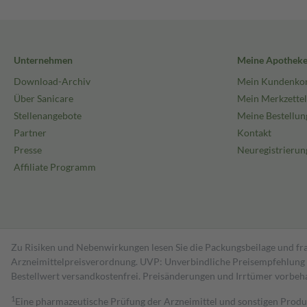
Unternehmen
Meine Apothek
Download-Archiv
Mein Kundenko
Über Sanicare
Mein Merkzettel
Stellenangebote
Meine Bestellun
Partner
Kontakt
Presse
Neuregistrierun
Affiliate Programm
Zu Risiken und Nebenwirkungen lesen Sie die Packungsbeilage und fra
Arzneimittelpreisverordnung. UVP: Unverbindliche Preisempfehlung de
Bestell­wert versand­kosten­frei. Preisänderungen und Irrtümer vorbeh
1
Eine pharmazeutische Prüfung der Arzneimittel und sonstigen Pro