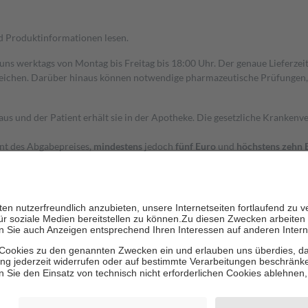
nd Produktinformationen lesen.
 uns werktags von Montag bis Freitag bis 18:00 Uhr. Der genaue Lieferze
ichen. Darüber hinaus können notwendige pharmazeutische Prüfungen, die
aus und der Patient erhält sie in der Apotheke. Die gesetzliche Krankenv
ent des Abgabepreises,
mindestens
jedoch
fünf Euro
und
höchstens zehn 
zehn Prozent der Kosten sowie zehn Euro je Verordnung.
rken und die besondere Stellung der Familie zu unterstützen, fallen
kein
 Ausnahme der Fahrkosten
 getragen werden
holung von Bewertungen. Trusted Shops hat Maßnahmen getroffen, um sic
cles/4419944605341