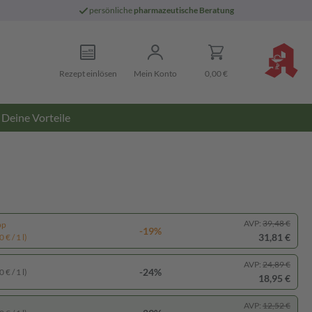
persönliche
pharmazeutische Beratung
Rezept einlösen
Mein Konto
0,00 €
Deine Vorteile
AVP:
39,48 €
pp
-19%
31,81 €
 € / 1 l)
AVP:
24,89 €
-24%
 € / 1 l)
18,95 €
AVP:
12,52 €