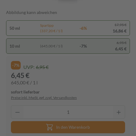
Abbildung kann abweichen
17,95 €
Spartipp
50 ml
-6%
16,86 €
(337,20 € / 1 l)
6,95 €
10 ml
-7%
(645,00 € / 1 l)
6,45 €
-7%
UVP:
6,95 €
6,45 €
645,00 € / 1 l
sofort lieferbar
Preise inkl. MwSt. ggf. zzgl. Versandkosten
In den Warenkorb