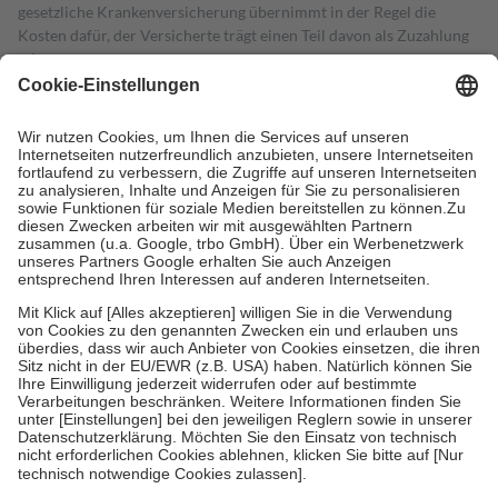
gesetzliche Krankenversicherung übernimmt in der Regel die
Kosten dafür, der Versicherte trägt einen Teil davon als Zuzahlung
mit.
Grundsätzlich leisten Mitglieder Zuzahlungen in Höhe von zehn
Prozent des Abgabepreises,
mindestens
jedoch
fünf Euro
und
höchstens zehn Euro.
Es sind jedoch nie mehr als die tatsächlichen
Kosten der Leistung zu entrichten.
Diese Regeln gelten grundsätzlich auch für Online-Apotheken.
Bei Heilmitteln und häuslicher Krankenpflege beträgt die
Zuzahlung zehn Prozent der Kosten sowie zehn Euro je
Verordnung.
Um das Engagement der Versicherten für ihre eigene Gesundheit zu
stärken und die besondere Stellung der Familie zu unterstützen,
fallen
keine Zuzahlungen
an bei:
• Kindern und Jugendlichen bis zum vollendeten 18. Lebensjahr
mit Ausnahme der Fahrkosten
• Untersuchungen zur Vorsorge und Früherkennung, die von der
GKV getragen werden
• empfohlenen Schutzimpfungen
• Harn- und Blutteststreifen
Wir nutzen Trusted Shops als unabhängigen Dienstleister für die