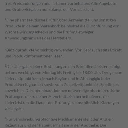
frei. Preisänderungen und Irrtümer vorbehalten. Alle Angebote
und Gratis-Beigaben nur solange der Vorrat reicht.
1
Eine pharmazeutische Prüfung der Arzneimittel und sonstigen
Produkte in deinem Warenkorb beinhaltet die Durchführung von
Wechselwirkungschecks und die Prüfung etwaiger
Anwendungshinweise des Herstellers.
2
Biozidprodukte
vorsichtig verwenden. Vor Gebrauch stets Etikett
und Produktinformationen lesen.
3
Die Übergabe deiner Bestellung an den Paketdienstleister erfolgt
bei uns werktags von Montag bis Freitag bis 18:00 Uhr. Der genaue
Lieferzeitpunkt kann je nach Region und in Abhängigkeit der
Produktverfügbarkeit sowie vom Zustellzeitpunkt des Spediteurs
abweichen. Darüber hinaus können notwendige pharmazeutische
Prüfungen, die zu deiner Arzneimittelsicherheit dienen, die
Lieferfrist um die Dauer der Prüfungen einschließlich Klärungen
verlängern.
4
Für verschreibungspflichtige Medikamente stellt der Arzt ein
Rezept aus und der Patient erhält sie in der Apotheke. Die