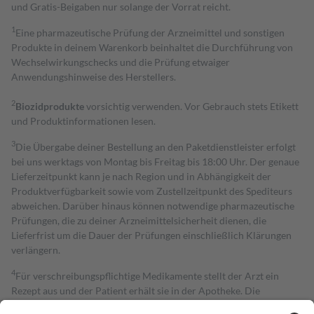
und Gratis-Beigaben nur solange der Vorrat reicht.
1
Eine pharmazeutische Prüfung der Arzneimittel und sonstigen
Produkte in deinem Warenkorb beinhaltet die Durchführung von
Wechselwirkungschecks und die Prüfung etwaiger
Anwendungshinweise des Herstellers.
2
Biozidprodukte
vorsichtig verwenden. Vor Gebrauch stets Etikett
und Produktinformationen lesen.
3
Die Übergabe deiner Bestellung an den Paketdienstleister erfolgt
bei uns werktags von Montag bis Freitag bis 18:00 Uhr. Der genaue
Lieferzeitpunkt kann je nach Region und in Abhängigkeit der
Produktverfügbarkeit sowie vom Zustellzeitpunkt des Spediteurs
abweichen. Darüber hinaus können notwendige pharmazeutische
Prüfungen, die zu deiner Arzneimittelsicherheit dienen, die
Lieferfrist um die Dauer der Prüfungen einschließlich Klärungen
verlängern.
4
Für verschreibungspflichtige Medikamente stellt der Arzt ein
Rezept aus und der Patient erhält sie in der Apotheke. Die
gesetzliche Krankenversicherung übernimmt in der Regel die