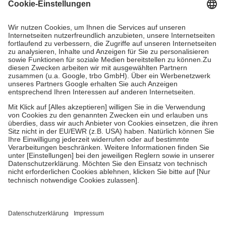
Kosten dafür, der Versicherte trägt einen Teil davon als Zuzahlung
mit.
Grundsätzlich leisten Mitglieder Zuzahlungen in Höhe von zehn
Prozent des Abgabepreises,
mindestens
jedoch
fünf Euro
und
höchstens zehn Euro.
Es sind jedoch nie mehr als die tatsächlichen
Kosten der Leistung zu entrichten.
Diese Regeln gelten grundsätzlich auch für Online-Apotheken.
Bei Heilmitteln und häuslicher Krankenpflege beträgt die
Zuzahlung zehn Prozent der Kosten sowie zehn Euro je
Verordnung.
Um das Engagement der Versicherten für ihre eigene Gesundheit zu
stärken und die besondere Stellung der Familie zu unterstützen,
fallen
keine Zuzahlungen
an bei:
• Kindern und Jugendlichen bis zum vollendeten 18. Lebensjahr
mit Ausnahme der Fahrkosten
• Untersuchungen zur Vorsorge und Früherkennung, die von der
GKV getragen werden
• empfohlenen Schutzimpfungen
• Harn- und Blutteststreifen
Wir nutzen Trusted Shops als unabhängigen Dienstleister für die
Einholung von Bewertungen. Trusted Shops hat Maßnahmen