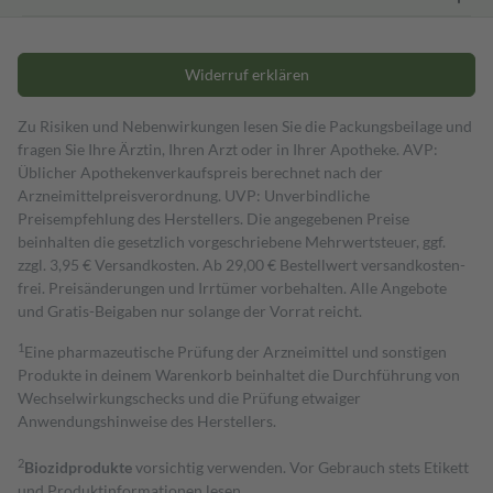
Widerruf erklären
Zu Risiken und Nebenwirkungen lesen Sie die Packungsbeilage und
fragen Sie Ihre Ärztin, Ihren Arzt oder in Ihrer Apotheke. AVP:
Üblicher Apothekenverkaufspreis berechnet nach der
Arzneimittelpreisverordnung. UVP: Unverbindliche
Preisempfehlung des Herstellers. Die angegebenen Preise
beinhalten die gesetzlich vorgeschriebene Mehrwertsteuer, ggf.
zzgl. 3,95 € Versandkosten. Ab 29,00 € Bestell­wert versand­kosten­
frei. Preisänderungen und Irrtümer vorbehalten. Alle Angebote
und Gratis-Beigaben nur solange der Vorrat reicht.
1
Eine pharmazeutische Prüfung der Arzneimittel und sonstigen
Produkte in deinem Warenkorb beinhaltet die Durchführung von
Wechselwirkungschecks und die Prüfung etwaiger
Anwendungshinweise des Herstellers.
2
Biozidprodukte
vorsichtig verwenden. Vor Gebrauch stets Etikett
und Produktinformationen lesen.