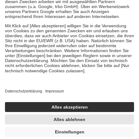
Zuzahlung zehn Prozent der Kosten sowie zehn Euro je
Verordnung.
Um das Engagement der Versicherten für ihre eigene Gesundheit zu
stärken und die besondere Stellung der Familie zu unterstützen,
fallen
keine Zuzahlungen
an bei:
• Kindern und Jugendlichen bis zum vollendeten 18. Lebensjahr
mit Ausnahme der Fahrkosten
• Untersuchungen zur Vorsorge und Früherkennung, die von der
GKV getragen werden
• empfohlenen Schutzimpfungen
• Harn- und Blutteststreifen
Wir nutzen Trusted Shops als unabhängigen Dienstleister für die
Einholung von Bewertungen. Trusted Shops hat Maßnahmen
getroffen, um sicherzustellen, dass es sich um echte Bewertungen
handelt. Mehr Informationen findest du hier:
https://help.etrusted.com/hc/de/articles/4419944605341
Einige Bilder und Inhalte wurden unter Zuhilfenahme künstlicher
Intelligenz erstellt.