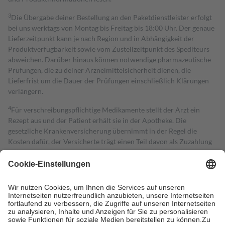
3
Die Übergabe deiner Bestellung an den Paketdienstleister erfolgt
bei uns werktags von Montag bis Freitag bis 18:00 Uhr. Der genaue
Lieferzeitpunkt kann je nach Region und in Abhängigkeit der
Produktverfügbarkeit sowie vom Zustellzeitpunkt des Spediteurs
abweichen. Darüber hinaus können notwendige pharmazeutische
Prüfungen, die zu deiner Arzneimittelsicherheit dienen, die
Lieferfrist um die Dauer der Prüfungen einschließlich Klärungen
verlängern.
4
Für verschreibungspflichtige Medikamente stellt der Arzt ein
Rezept aus und der Patient erhält sie in der Apotheke. Die
gesetzliche Krankenversicherung übernimmt in der Regel die
Kosten dafür, der Versicherte trägt einen Teil davon als Zuzahlung
mit.
Grundsätzlich leisten Mitglieder Zuzahlungen in Höhe von zehn
Prozent des Abgabepreises,
mindestens
jedoch
fünf Euro
und
höchstens zehn Euro.
Es sind jedoch nie mehr als die tatsächlichen
Kosten der Leistung zu entrichten.
Diese Regeln gelten grundsätzlich auch für Online-Apotheken.
Bei Heilmitteln und häuslicher Krankenpflege beträgt die