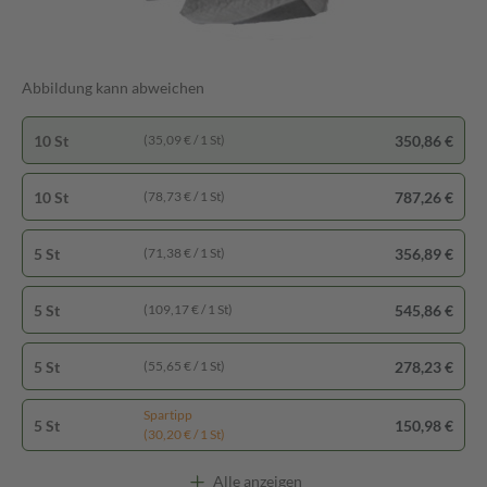
Abbildung kann abweichen
10 St
350,86 €
(35,09 € / 1 St)
10 St
787,26 €
(78,73 € / 1 St)
5 St
356,89 €
(71,38 € / 1 St)
5 St
545,86 €
(109,17 € / 1 St)
5 St
278,23 €
(55,65 € / 1 St)
Spartipp
5 St
150,98 €
(30,20 € / 1 St)
Alle anzeigen