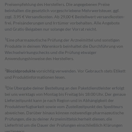
Preisempfehlung des Herstellers. Die angegebenen Preise
beinhalten die gesetzlich vorgeschriebene Mehrwertsteuer, ggf.
zzgl. 3,95 € Versandkosten. Ab 29,00 € Bestell­wert versand­kosten­
frei. Preisänderungen und Irrtümer vorbehalten. Alle Angebote
und Gratis-Beigaben nur solange der Vorrat reicht.
1
Eine pharmazeutische Prüfung der Arzneimittel und sonstigen
Produkte in deinem Warenkorb beinhaltet die Durchführung von
Wechselwirkungschecks und die Prüfung etwaiger
Anwendungshinweise des Herstellers.
2
Biozidprodukte
vorsichtig verwenden. Vor Gebrauch stets Etikett
und Produktinformationen lesen.
3
Die Übergabe deiner Bestellung an den Paketdienstleister erfolgt
bei uns werktags von Montag bis Freitag bis 18:00 Uhr. Der genaue
Lieferzeitpunkt kann je nach Region und in Abhängigkeit der
Produktverfügbarkeit sowie vom Zustellzeitpunkt des Spediteurs
abweichen. Darüber hinaus können notwendige pharmazeutische
Prüfungen, die zu deiner Arzneimittelsicherheit dienen, die
Lieferfrist um die Dauer der Prüfungen einschließlich Klärungen
verlängern.