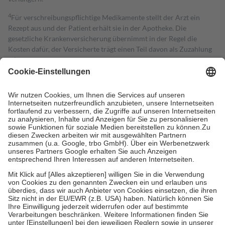
4
Für verschreibungspflichtige Medikamente stellt der Arzt ein
Rezept aus und der Patient erhält sie in der Apotheke. Die
gesetzliche Krankenversicherung übernimmt in der Regel die
Kosten dafür, der Versicherte trägt einen Teil davon als Zuzahlung
mit.
Grundsätzlich leisten Mitglieder Zuzahlungen in Höhe von zehn
Prozent des Abgabepreises,
mindestens
jedoch
fünf Euro
und
höchstens zehn Euro.
Es sind jedoch nie mehr als die tatsächlichen
Kosten der Leistung zu entrichten.
Diese Regeln gelten grundsätzlich auch für Online-Apotheken.
Bei Heilmitteln und häuslicher Krankenpflege beträgt die
Zuzahlung zehn Prozent der Kosten sowie zehn Euro je
Verordnung.
Um das Engagement der Versicherten für ihre eigene Gesundheit zu
stärken und die besondere Stellung der Familie zu unterstützen,
fallen
keine Zuzahlungen
an bei:
• Kindern und Jugendlichen bis zum vollendeten 18. Lebensjahr
mit Ausnahme der Fahrkosten
• Untersuchungen zur Vorsorge und Früherkennung, die von der
GKV getragen werden