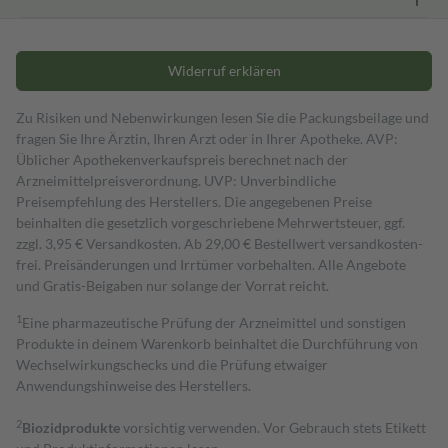
Widerruf erklären
Zu Risiken und Nebenwirkungen lesen Sie die Packungsbeilage und
fragen Sie Ihre Ärztin, Ihren Arzt oder in Ihrer Apotheke. AVP:
Üblicher Apothekenverkaufspreis berechnet nach der
Arzneimittelpreisverordnung. UVP: Unverbindliche
Preisempfehlung des Herstellers. Die angegebenen Preise
beinhalten die gesetzlich vorgeschriebene Mehrwertsteuer, ggf.
zzgl. 3,95 € Versandkosten. Ab 29,00 € Bestell­wert versand­kosten­
frei. Preisänderungen und Irrtümer vorbehalten. Alle Angebote
und Gratis-Beigaben nur solange der Vorrat reicht.
1
Eine pharmazeutische Prüfung der Arzneimittel und sonstigen
Produkte in deinem Warenkorb beinhaltet die Durchführung von
Wechselwirkungschecks und die Prüfung etwaiger
Anwendungshinweise des Herstellers.
2
Biozidprodukte
vorsichtig verwenden. Vor Gebrauch stets Etikett