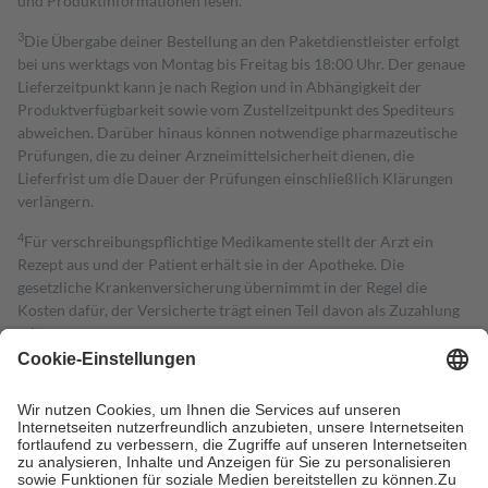
und Produktinformationen lesen.
3
Die Übergabe deiner Bestellung an den Paketdienstleister erfolgt
bei uns werktags von Montag bis Freitag bis 18:00 Uhr. Der genaue
Lieferzeitpunkt kann je nach Region und in Abhängigkeit der
Produktverfügbarkeit sowie vom Zustellzeitpunkt des Spediteurs
abweichen. Darüber hinaus können notwendige pharmazeutische
Prüfungen, die zu deiner Arzneimittelsicherheit dienen, die
Lieferfrist um die Dauer der Prüfungen einschließlich Klärungen
verlängern.
4
Für verschreibungspflichtige Medikamente stellt der Arzt ein
Rezept aus und der Patient erhält sie in der Apotheke. Die
gesetzliche Krankenversicherung übernimmt in der Regel die
Kosten dafür, der Versicherte trägt einen Teil davon als Zuzahlung
mit.
Grundsätzlich leisten Mitglieder Zuzahlungen in Höhe von zehn
Prozent des Abgabepreises,
mindestens
jedoch
fünf Euro
und
höchstens zehn Euro.
Es sind jedoch nie mehr als die tatsächlichen
Kosten der Leistung zu entrichten.
Diese Regeln gelten grundsätzlich auch für Online-Apotheken.
Bei Heilmitteln und häuslicher Krankenpflege beträgt die