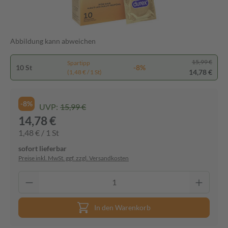
Abbildung kann abweichen
15,99 €
Spartipp
10 St
-8%
14,78 €
(1,48 € / 1 St)
-8%
UVP:
15,99 €
14,78 €
1,48 € / 1 St
sofort lieferbar
Preise inkl. MwSt. ggf. zzgl. Versandkosten
In den Warenkorb