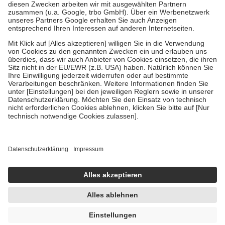
Zuzahlung zehn Prozent der Kosten sowie zehn Euro je
Verordnung.
Um das Engagement der Versicherten für ihre eigene Gesundheit zu
stärken und die besondere Stellung der Familie zu unterstützen,
fallen
keine Zuzahlungen
an bei:
• Kindern und Jugendlichen bis zum vollendeten 18. Lebensjahr
mit Ausnahme der Fahrkosten
• Untersuchungen zur Vorsorge und Früherkennung, die von der
GKV getragen werden
• empfohlenen Schutzimpfungen
• Harn- und Blutteststreifen
Wir nutzen Trusted Shops als unabhängigen Dienstleister für die
Einholung von Bewertungen. Trusted Shops hat Maßnahmen
getroffen, um sicherzustellen, dass es sich um echte Bewertungen
handelt. Mehr Informationen findest du hier:
https://help.etrusted.com/hc/de/articles/4419944605341
Einige Bilder und Inhalte wurden unter Zuhilfenahme künstlicher
Intelligenz erstellt.
UVP:
15,99 €