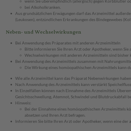
wenn Sie überempfindlich (allergisch) gegen Korbblütler od
bei Alkoholkranken.
Aus grundsätzlichen Erwägungen darf das Arzneimittel außerd
(Leukosen), entzündlichen Erkrankungen des Bindegewebes (Kol
Neben- und Wechselwirkungen
Bei Anwendung des Präparates mit anderen Arzneimitteln
Bitte informieren Sie Ihren Arzt oder Apotheker, wenn Sie
Wechselwirkungen mit anderen Arzneimitteln sind bisher 
Bei Anwendung des Arzneimittels zusammen mit Nahrungsmitt
Die Wirkung eines homöopathischen Arzneimittels kann dur
Wie alle Arzneimittel kann das Präparat Nebenwirkungen haben,
Nach Anwendung des Arzneimittels kann verstärkt Speichelfluss 
In Einzelfällen können nach Einnahme des Arzneimittels Überemp
Gesichtsschwellung, Atemnot, Schwindel und Blutdruckabfall beob
Hinweis:
Bei der Einnahme eines homöopathischen Arzneimittels kö
absetzen und Ihren Arzt befragen.
Informieren Sie bitte Ihren Arzt oder Apotheker, wenn eine de