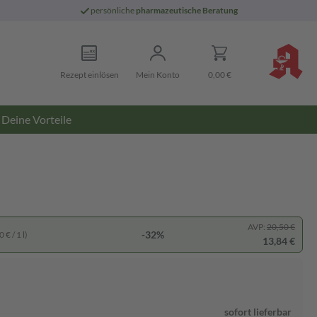
persönliche
pharmazeutische Beratung
Rezept einlösen
Mein Konto
0,00 €
Deine Vorteile
AVP:
20,50 €
-32%
 € / 1 l)
13,84 €
sofort lieferbar