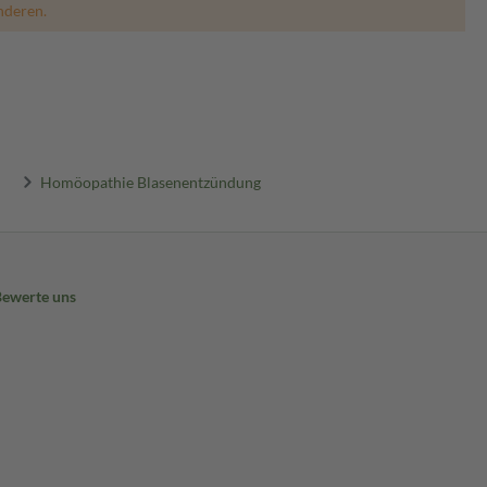
nderen.
Homöopathie Blasenentzündung
Bewerte uns