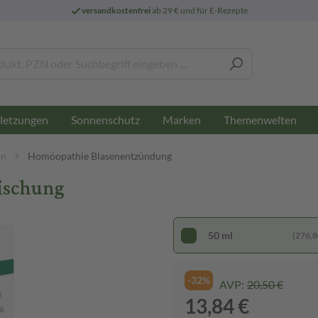
versandkostenfrei
ab 29 € und für E-Rezepte
letzungen
Sonnenschutz
Marken
Themenwelten
en
Homöopathie Blasenentzündung
ischung
50 ml
(276,80
-32%
AVP:
20,50 €
13,84 €