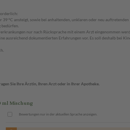
orderlich:
ber 39 °C ansteigt, sowie bei anhaltenden, unklaren oder neu auftretende
g bedürfen.
bererkrankungen nur nach Rücksprache mit einem Arzt eingenommen wer
ine ausreichend dokumentierten Erfahrungen vor. Es soll deshalb bei Ki
h.
gen Sie Ihre Ärztin, Ihren Arzt oder in Ihrer Apotheke.
 ml Mischung
Bewertungen nur in der aktuellen Sprache anzeigen.