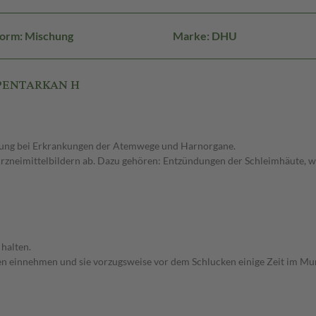
orm: Mischung
Marke: DHU
 PENTARKAN H
dung bei Erkrankungen der Atemwege und Harnorgane.
zneimittelbildern ab. Dazu gehören: Entzündungen der Schleimhäute, w
halten.
sen einnehmen und sie vorzugsweise vor dem Schlucken einige Zeit im Mu