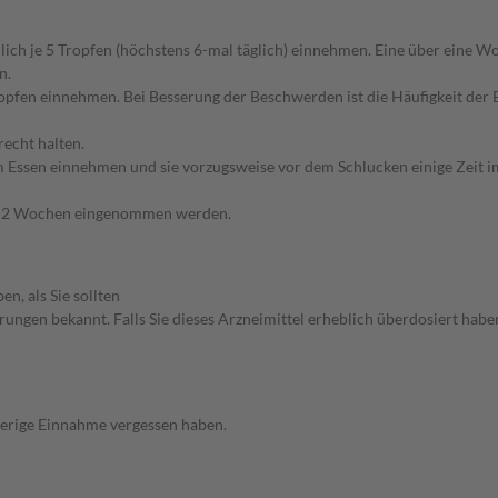
ndlich je 5 Tropfen (höchstens 6-mal täglich) einnehmen. Eine über ein
n.
5 Tropfen einnehmen. Bei Besserung der Beschwerden ist die Häufigkeit der
echt halten.
em Essen einnehmen und sie vorzugsweise vor dem Schlucken einige Zeit 
 als 2 Wochen eingenommen werden.
, als Sie sollten
ngen bekannt. Falls Sie dieses Arzneimittel erheblich überdosiert haben
herige Einnahme vergessen haben.