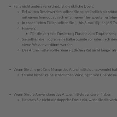
Falls nicht anders verordnet, ist die übliche Dosis:
Bei akuten Beschwerden sollten Sie halbstündlich bis stü
mit einem homöopathisch erfahrenen Therapeuten erfolge
In chronischen Fällen sollten Sie 1- bis 3-mal täglich je 
Hinweis:
Für die korrekte Dosierung Flasche zum Tropfen senkr
Sie sollten die Tropfen eine halbe Stunde vor oder nach d
etwas Wasser verdünnt werden.
Das Arzneimittel sollte ohne ärztlichen Rat nicht länger
Wenn Sie eine größere Menge des Arzneimittels angewendet haben
Es sind bisher keine schädlichen Wirkungen von Überdosieru
Wenn Sie die Anwendung des Arzneimittels vergessen haben
Nehmen Sie nicht die doppelte Dosis ein, wenn Sie die vor