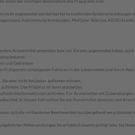
er einen der sonstigen Bestandteile des Präparates sind.
em nicht angewendet werden bei fortschreitenden Systemerkrankungen 
lagenosen), Autoimmunerkrankungen, Multipler Sklerose, AIDSErkrankun
 andere Arzneimittel anwenden bzw. vor kurzem angewendet haben, auch w
keine bekannt.
eln und Getränken
ch allgemein schädigende Faktoren in der Lebensweise und durch Reiz-
 die aber nicht bei jedem auftreten müssen.
auftreten. Das Präparat ist dann abzusetzen.
findlichkeitsreaktionen auftreten. Für Arzneimittel mit Zubereitungen 
achtet. In diesem Fall sollten Sie das Arzneimittel absetzen und Ihren 
nnen sich die vorhandenen Beschwerden vorübergehend verschlimmern (Er
r aufgeführten Nebenwirkungen Sie erheblich beeinträchtigt oder Sie Neb