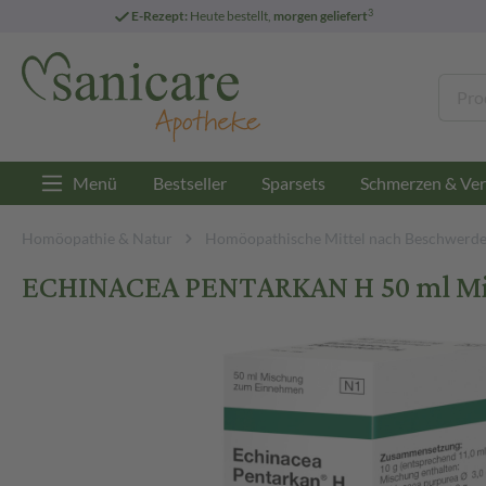
3
E-Rezept:
Heute bestellt,
morgen geliefert
Menü
Bestseller
Sparsets
Schmerzen & Ver
Homöopathie & Natur
Homöopathische Mittel nach Beschwerd
ECHINACEA PENTARKAN H 50 ml M