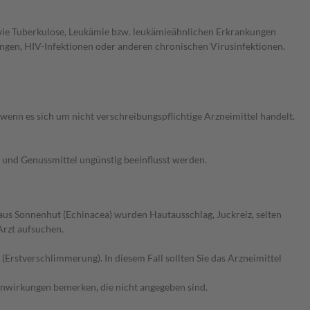
wie Tuberkulose, Leukämie bzw. leukämieähnlichen Erkrankungen
gen, HIV-Infektionen oder anderen chronischen Virusinfektionen.
enn es sich um nicht verschreibungspflichtige Arzneimittel handelt.
 und Genussmittel ungünstig beeinflusst werden.
aus Sonnenhut (Echinacea) wurden Hautausschlag, Juckreiz, selten
Arzt aufsuchen.
stverschlimmerung). In diesem Fall sollten Sie das Arzneimittel
enwirkungen bemerken, die nicht angegeben sind.