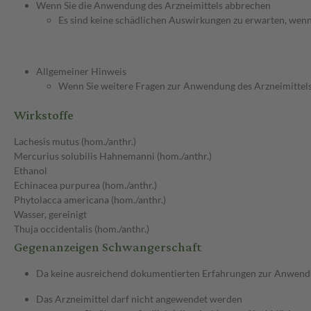
Wenn Sie die Anwendung des Arzneimittels abbrechen
Es sind keine schädlichen Auswirkungen zu erwarten, wen
Allgemeiner Hinweis
Wenn Sie weitere Fragen zur Anwendung des Arzneimittels 
Wirkstoffe
Lachesis mutus (hom./anthr.)
Mercurius solubilis Hahnemanni (hom./anthr.)
Ethanol
Echinacea purpurea (hom./anthr.)
Phytolacca americana (hom./anthr.)
Wasser, gereinigt
Thuja occidentalis (hom./anthr.)
Gegenanzeigen Schwangerschaft
Da keine ausreichend dokumentierten Erfahrungen zur Anwendung
Das Arzneimittel darf nicht angewendet werden