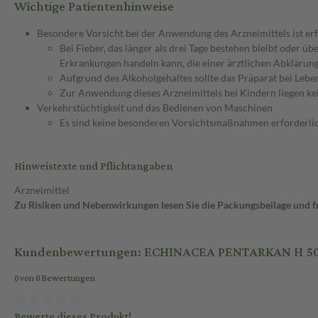
Wichtige Patientenhinweise
Besondere Vorsicht bei der Anwendung des Arzneimittels ist erf
Bei Fieber, das länger als drei Tage bestehen bleibt oder ü
Erkrankungen handeln kann, die einer ärztlichen Abklärun
Aufgrund des Alkoholgehaltes sollte das Präparat bei Le
Zur Anwendung dieses Arzneimittels bei Kindern liegen ke
Verkehrstüchtigkeit und das Bedienen von Maschinen
Es sind keine besonderen Vorsichtsmaßnahmen erforderlic
Hinweistexte und Pflichtangaben
Arzneimittel
Zu Risiken und Nebenwirkungen lesen Sie die Packungsbeilage und fra
Kundenbewertungen: ECHINACEA PENTARKAN H 50
0 von 0 Bewertungen
Bewerte dieses Produkt!