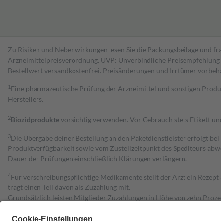
Zu Risiken und Nebenwirkungen lesen Sie die Packungsbeilage und fra
Arzneimittelpreisverordnung. UVP: Unverbindliche Preisempfehlung de
Bestell­wert versand­kosten­frei. Preisänderungen und Irrtümer vorbeh
1
Eine pharmazeutische Prüfung der Arzneimittel und sonstigen Pro
Herstellers.
2
Biozidprodukte
vorsichtig verwenden. Vor Gebrauch stets Etikett u
3
Die Übergabe deiner Bestellung an den Paketdienstleister erfolgt bei
Produktverfügbarkeit sowie vom Zustellzeitpunkt des Spediteurs abwe
Dauer der Prüfungen einschließlich Klärungen verlängern.
4
Für verschreibungspflichtige Medikamente stellt der Arzt ein Rezept 
trägt einen Teil davon als Zuzahlung mit.
Grundsätzlich leisten Mitglieder Zuzahlungen in Höhe von zehn Proz
zu entrichten.
Diese Regeln gelten grundsätzlich auch für Online-Apotheken.