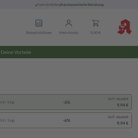
persönliche
pharmazeutische Beratung
Rezept einlösen
Mein Konto
0,00 €
Deine Vorteile
AVP:
10,63 €
-6%
 € / 1 kg)
9,94 €
AVP:
10,63 €
-6%
 € / 1 kg)
9,94 €