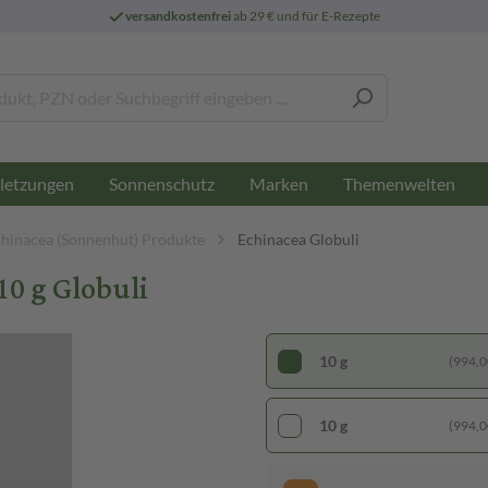
versandkostenfrei
ab 29 € und für E-Rezepte
letzungen
Sonnenschutz
Marken
Themenwelten
hinacea (Sonnenhut) Produkte
Echinacea Globuli
0 g Globuli
10 g
(994,00
10 g
(994,00