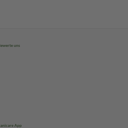
Bewerte uns
Sanicare App