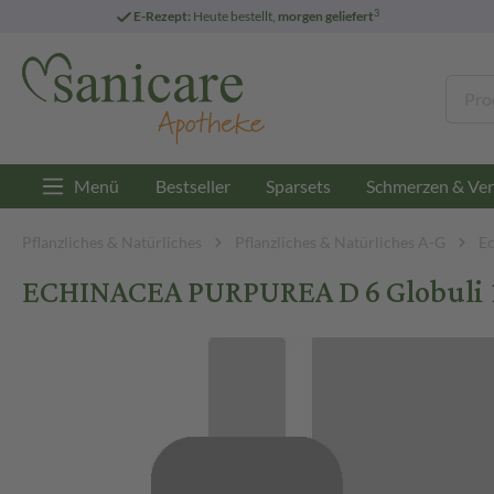
3
E-Rezept:
Heute bestellt,
morgen geliefert
Menü
Bestseller
Sparsets
Schmerzen & Ver
Pflanzliches & Natürliches
Pflanzliches & Natürliches A-G
Ec
ECHINACEA PURPUREA D 6 Globuli 1