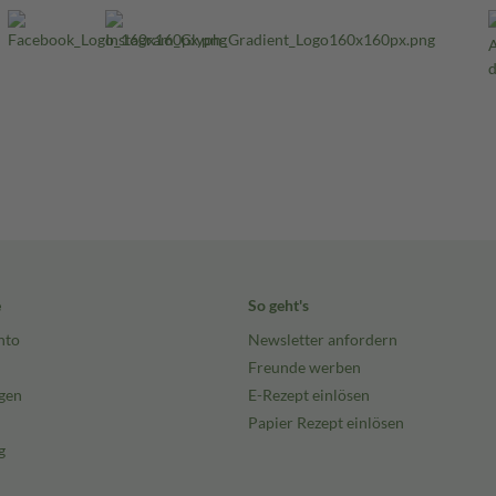
e
So geht's
nto
Newsletter anfordern
Freunde werben
gen
E-Rezept einlösen
Papier Rezept einlösen
g