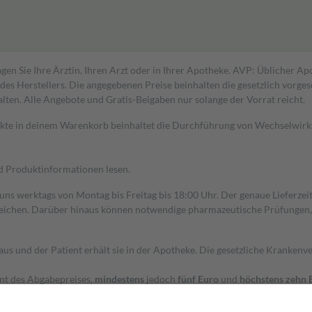
gen Sie Ihre Ärztin, Ihren Arzt oder in Ihrer Apotheke. AVP: Üblicher A
s Herstellers. Die angegebenen Preise beinhalten die gesetzlich vorgesc
alten. Alle Angebote und Gratis-Beigaben nur solange der Vorrat reicht.
dukte in deinem Warenkorb beinhaltet die Durchführung von Wechselwir
nd Produktinformationen lesen.
 uns werktags von Montag bis Freitag bis 18:00 Uhr. Der genaue Lieferze
ichen. Darüber hinaus können notwendige pharmazeutische Prüfungen, die
aus und der Patient erhält sie in der Apotheke. Die gesetzliche Krankenv
ent des Abgabepreises,
mindestens
jedoch
fünf Euro
und
höchstens zehn 