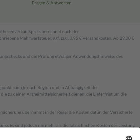
Fragen & Antworten
pothekenverkaufspreis berechnet nach der
hriebene Mehrwertsteuer, ggf. zzgl. 3,95 € Versandkosten. Ab 29,00 €
kungschecks und die Prüfung etwaiger Anwendungshinweise des
itpunkt kann je nach Region und in Abhängigkeit der
 zu deiner Arzneimittelsicherheit dienen, die Lieferfrist um die
ersicherung übernimmt in der Regel die Kosten dafür, der Versicherte
Euro.
Es sind jedoch nie mehr als die tatsächlichen Kosten der Leistung