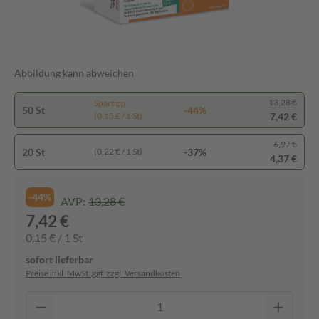
Abbildung kann abweichen
13,28 €
Spartipp
50 St
-44%
7,42 €
(0,15 € / 1 St)
6,97 €
20 St
-37%
(0,22 € / 1 St)
4,37 €
-44%
AVP:
13,28 €
7,42 €
0,15 € / 1 St
sofort lieferbar
Preise inkl. MwSt. ggf. zzgl. Versandkosten