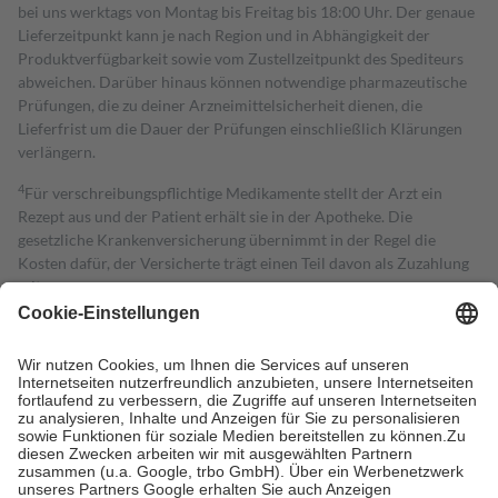
bei uns werktags von Montag bis Freitag bis 18:00 Uhr. Der genaue
Lieferzeitpunkt kann je nach Region und in Abhängigkeit der
Produktverfügbarkeit sowie vom Zustellzeitpunkt des Spediteurs
abweichen. Darüber hinaus können notwendige pharmazeutische
Prüfungen, die zu deiner Arzneimittelsicherheit dienen, die
Lieferfrist um die Dauer der Prüfungen einschließlich Klärungen
verlängern.
4
Für verschreibungspflichtige Medikamente stellt der Arzt ein
Rezept aus und der Patient erhält sie in der Apotheke. Die
gesetzliche Krankenversicherung übernimmt in der Regel die
Kosten dafür, der Versicherte trägt einen Teil davon als Zuzahlung
mit.
Grundsätzlich leisten Mitglieder Zuzahlungen in Höhe von zehn
Prozent des Abgabepreises,
mindestens
jedoch
fünf Euro
und
höchstens zehn Euro.
Es sind jedoch nie mehr als die tatsächlichen
Kosten der Leistung zu entrichten.
Diese Regeln gelten grundsätzlich auch für Online-Apotheken.
Bei Heilmitteln und häuslicher Krankenpflege beträgt die
Zuzahlung zehn Prozent der Kosten sowie zehn Euro je
Verordnung.
Um das Engagement der Versicherten für ihre eigene Gesundheit zu