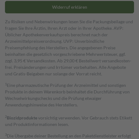
Widerruf erklären
Zu Risiken und Nebenwirkungen lesen Sie die Packungsbeilage und
fragen Sie Ihre Ärztin, Ihren Arzt oder in Ihrer Apotheke. AVP:
Üblicher Apothekenverkaufspreis berechnet nach der
Arzneimittelpreisverordnung. UVP: Unverbindliche
Preisempfehlung des Herstellers. Die angegebenen Preise
beinhalten die gesetzlich vorgeschriebene Mehrwertsteuer, ggf.
zzgl. 3,95 € Versandkosten. Ab 29,00 € Bestell­wert versand­kosten­
frei. Preisänderungen und Irrtümer vorbehalten. Alle Angebote
und Gratis-Beigaben nur solange der Vorrat reicht.
1
Eine pharmazeutische Prüfung der Arzneimittel und sonstigen
Produkte in deinem Warenkorb beinhaltet die Durchführung von
Wechselwirkungschecks und die Prüfung etwaiger
Anwendungshinweise des Herstellers.
2
Biozidprodukte
vorsichtig verwenden. Vor Gebrauch stets Etikett
und Produktinformationen lesen.
3
Die Übergabe deiner Bestellung an den Paketdienstleister erfolgt