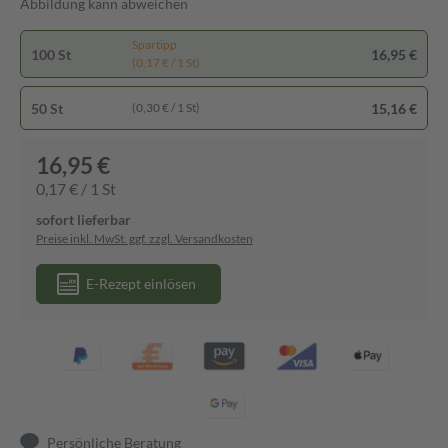
Abbildung kann abweichen
Spartipp
100 St
16,95 €
(0,17 € / 1 St)
50 St
15,16 €
(0,30 € / 1 St)
16,95 €
0,17 € / 1 St
sofort lieferbar
Preise inkl. MwSt. ggf. zzgl. Versandkosten
E-Rezept einlösen
Persönliche Beratung