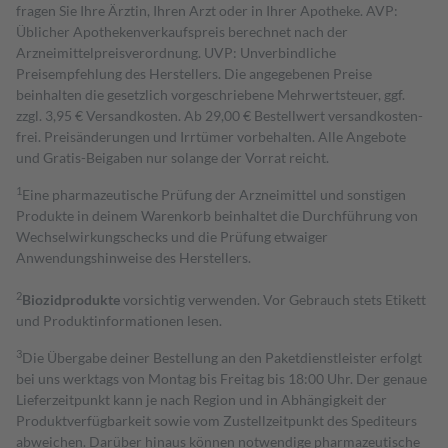
fragen Sie Ihre Ärztin, Ihren Arzt oder in Ihrer Apotheke. AVP:
Üblicher Apothekenverkaufspreis berechnet nach der
Arzneimittelpreisverordnung. UVP: Unverbindliche
Preisempfehlung des Herstellers. Die angegebenen Preise
beinhalten die gesetzlich vorgeschriebene Mehrwertsteuer, ggf.
zzgl. 3,95 € Versandkosten. Ab 29,00 € Bestell­wert versand­kosten­
frei. Preisänderungen und Irrtümer vorbehalten. Alle Angebote
und Gratis-Beigaben nur solange der Vorrat reicht.
1
Eine pharmazeutische Prüfung der Arzneimittel und sonstigen
Produkte in deinem Warenkorb beinhaltet die Durchführung von
Wechselwirkungschecks und die Prüfung etwaiger
Anwendungshinweise des Herstellers.
2
Biozidprodukte
vorsichtig verwenden. Vor Gebrauch stets Etikett
und Produktinformationen lesen.
3
Die Übergabe deiner Bestellung an den Paketdienstleister erfolgt
bei uns werktags von Montag bis Freitag bis 18:00 Uhr. Der genaue
Lieferzeitpunkt kann je nach Region und in Abhängigkeit der
Produktverfügbarkeit sowie vom Zustellzeitpunkt des Spediteurs
abweichen. Darüber hinaus können notwendige pharmazeutische