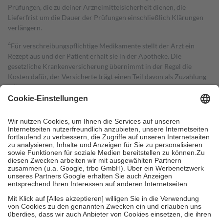
Prüfungen, die zu deiner Arzneimittelsicherheit dienen, die
Lieferfrist um die Dauer der Prüfungen einschließlich Klärungen
verlängern.
4
Für verschreibungspflichtige Medikamente stellt der Arzt ein
Rezept aus und der Patient erhält sie in der Apotheke. Die
gesetzliche Krankenversicherung übernimmt in der Regel die
Kosten dafür, der Versicherte trägt einen Teil davon als Zuzahlung
mit.
Grundsätzlich leisten Mitglieder Zuzahlungen in Höhe von zehn
Prozent des Abgabepreises,
mindestens
jedoch
fünf Euro
und
höchstens zehn Euro.
Es sind jedoch nie mehr als die tatsächlichen
Kosten der Leistung zu entrichten.
Diese Regeln gelten grundsätzlich auch für Online-Apotheken.
Bei Heilmitteln und häuslicher Krankenpflege beträgt die
Zuzahlung zehn Prozent der Kosten sowie zehn Euro je
Verordnung.
Um das Engagement der Versicherten für ihre eigene Gesundheit zu
stärken und die besondere Stellung der Familie zu unterstützen,
fallen
keine Zuzahlungen
an bei:
• Kindern und Jugendlichen bis zum vollendeten 18. Lebensjahr