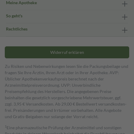
Meine Apotheke
So geht's
Rechtliches
Widerruf erklären
Zu Risiken und Nebenwirkungen lesen Sie die Packungsbeilage und
fragen Sie Ihre Ärztin, Ihren Arzt oder in Ihrer Apotheke. AVP:
Üblicher Apothekenverkaufspreis berechnet nach der
Arzneimittelpreisverordnung. UVP: Unverbindliche
Preisempfehlung des Herstellers. Die angegebenen Preise
beinhalten die gesetzlich vorgeschriebene Mehrwertsteuer, ggf.
zzgl. 3,95 € Versandkosten. Ab 29,00 € Bestell­wert versand­kosten­
frei. Preisänderungen und Irrtümer vorbehalten. Alle Angebote
und Gratis-Beigaben nur solange der Vorrat reicht.
1
Eine pharmazeutische Prüfung der Arzneimittel und sonstigen
Produkte in deinem Warenkorb beinhaltet die Durchführung von