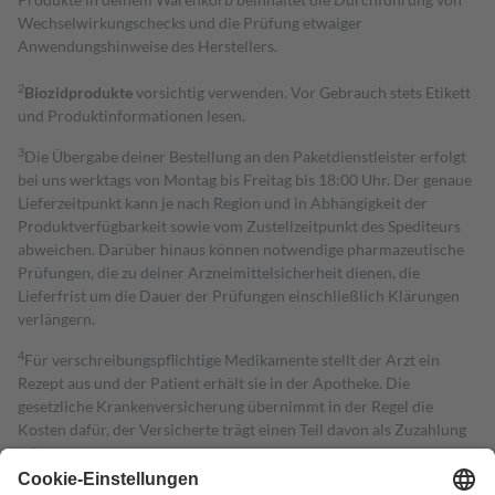
Wechselwirkungschecks und die Prüfung etwaiger
Anwendungshinweise des Herstellers.
2
Biozidprodukte
vorsichtig verwenden. Vor Gebrauch stets Etikett
und Produktinformationen lesen.
3
Die Übergabe deiner Bestellung an den Paketdienstleister erfolgt
bei uns werktags von Montag bis Freitag bis 18:00 Uhr. Der genaue
Lieferzeitpunkt kann je nach Region und in Abhängigkeit der
Produktverfügbarkeit sowie vom Zustellzeitpunkt des Spediteurs
abweichen. Darüber hinaus können notwendige pharmazeutische
Prüfungen, die zu deiner Arzneimittelsicherheit dienen, die
Lieferfrist um die Dauer der Prüfungen einschließlich Klärungen
verlängern.
4
Für verschreibungspflichtige Medikamente stellt der Arzt ein
Rezept aus und der Patient erhält sie in der Apotheke. Die
gesetzliche Krankenversicherung übernimmt in der Regel die
Kosten dafür, der Versicherte trägt einen Teil davon als Zuzahlung
mit.
Grundsätzlich leisten Mitglieder Zuzahlungen in Höhe von zehn