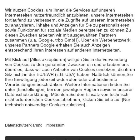
Prozent des Abgabepreises,
mindestens
jedoch
fünf Euro
und
höchstens zehn Euro.
Es sind jedoch nie mehr als die tatsächlichen
Kosten der Leistung zu entrichten.
Diese Regeln gelten grundsätzlich auch für Online-Apotheken.
Bei Heilmitteln und häuslicher Krankenpflege beträgt die
Zuzahlung zehn Prozent der Kosten sowie zehn Euro je
Verordnung.
Um das Engagement der Versicherten für ihre eigene Gesundheit zu
stärken und die besondere Stellung der Familie zu unterstützen,
fallen
keine Zuzahlungen
an bei:
• Kindern und Jugendlichen bis zum vollendeten 18. Lebensjahr
mit Ausnahme der Fahrkosten
• Untersuchungen zur Vorsorge und Früherkennung, die von der
GKV getragen werden
• empfohlenen Schutzimpfungen
• Harn- und Blutteststreifen
Wir nutzen Trusted Shops als unabhängigen Dienstleister für die
Einholung von Bewertungen. Trusted Shops hat Maßnahmen
getroffen, um sicherzustellen, dass es sich um echte Bewertungen
handelt. Mehr Informationen findest du hier:
https://help.etrusted.com/hc/de/articles/4419944605341