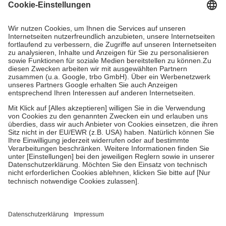
Grundsätzlich leisten Mitglieder Zuzahlungen in Höhe von zehn
Prozent des Abgabepreises,
mindestens
jedoch
fünf Euro
und
höchstens zehn Euro.
Es sind jedoch nie mehr als die tatsächlichen
Kosten der Leistung zu entrichten.
Diese Regeln gelten grundsätzlich auch für Online-Apotheken.
Bei Heilmitteln und häuslicher Krankenpflege beträgt die
Zuzahlung zehn Prozent der Kosten sowie zehn Euro je
Verordnung.
Um das Engagement der Versicherten für ihre eigene Gesundheit zu
stärken und die besondere Stellung der Familie zu unterstützen,
fallen
keine Zuzahlungen
an bei:
• Kindern und Jugendlichen bis zum vollendeten 18. Lebensjahr
mit Ausnahme der Fahrkosten
• Untersuchungen zur Vorsorge und Früherkennung, die von der
GKV getragen werden
• empfohlenen Schutzimpfungen
• Harn- und Blutteststreifen
Wir nutzen Trusted Shops als unabhängigen Dienstleister für die
Einholung von Bewertungen. Trusted Shops hat Maßnahmen
getroffen, um sicherzustellen, dass es sich um echte Bewertungen
handelt. Mehr Informationen findest du hier: