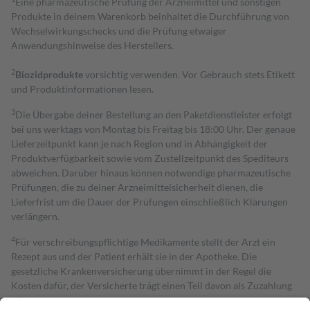
Eine pharmazeutische Prüfung der Arzneimittel und sonstigen
Produkte in deinem Warenkorb beinhaltet die Durchführung von
Wechselwirkungschecks und die Prüfung etwaiger
Anwendungshinweise des Herstellers.
2
Biozidprodukte
vorsichtig verwenden. Vor Gebrauch stets Etikett
und Produktinformationen lesen.
3
Die Übergabe deiner Bestellung an den Paketdienstleister erfolgt
bei uns werktags von Montag bis Freitag bis 18:00 Uhr. Der genaue
Lieferzeitpunkt kann je nach Region und in Abhängigkeit der
Produktverfügbarkeit sowie vom Zustellzeitpunkt des Spediteurs
abweichen. Darüber hinaus können notwendige pharmazeutische
Prüfungen, die zu deiner Arzneimittelsicherheit dienen, die
Lieferfrist um die Dauer der Prüfungen einschließlich Klärungen
verlängern.
4
Für verschreibungspflichtige Medikamente stellt der Arzt ein
Rezept aus und der Patient erhält sie in der Apotheke. Die
gesetzliche Krankenversicherung übernimmt in der Regel die
Kosten dafür, der Versicherte trägt einen Teil davon als Zuzahlung
mit.