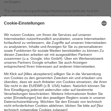
verlängern.
4
Für verschreibungspflichtige Medikamente stellt der Arzt ein
Rezept aus und der Patient erhält sie in der Apotheke. Die
gesetzliche Krankenversicherung übernimmt in der Regel die
Kosten dafür, der Versicherte trägt einen Teil davon als Zuzahlung
mit.
Grundsätzlich leisten Mitglieder Zuzahlungen in Höhe von zehn
Prozent des Abgabepreises,
mindestens
jedoch
fünf Euro
und
höchstens zehn Euro.
Es sind jedoch nie mehr als die tatsächlichen
Kosten der Leistung zu entrichten.
Diese Regeln gelten grundsätzlich auch für Online-Apotheken.
Bei Heilmitteln und häuslicher Krankenpflege beträgt die
Zuzahlung zehn Prozent der Kosten sowie zehn Euro je
Verordnung.
Um das Engagement der Versicherten für ihre eigene Gesundheit zu
stärken und die besondere Stellung der Familie zu unterstützen,
fallen
keine Zuzahlungen
an bei:
• Kindern und Jugendlichen bis zum vollendeten 18. Lebensjahr
mit Ausnahme der Fahrkosten
• Untersuchungen zur Vorsorge und Früherkennung, die von der
GKV getragen werden