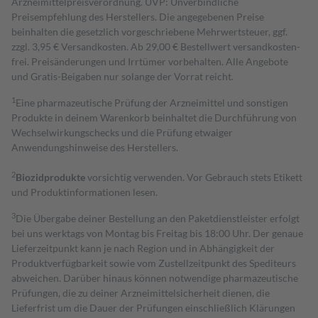
Arzneimittelpreisverordnung. UVP: Unverbindliche
Preisempfehlung des Herstellers. Die angegebenen Preise
beinhalten die gesetzlich vorgeschriebene Mehrwertsteuer, ggf.
zzgl. 3,95 € Versandkosten. Ab 29,00 € Bestell­wert versand­kosten­
frei. Preisänderungen und Irrtümer vorbehalten. Alle Angebote
und Gratis-Beigaben nur solange der Vorrat reicht.
1
Eine pharmazeutische Prüfung der Arzneimittel und sonstigen
Produkte in deinem Warenkorb beinhaltet die Durchführung von
Wechselwirkungschecks und die Prüfung etwaiger
Anwendungshinweise des Herstellers.
2
Biozidprodukte
vorsichtig verwenden. Vor Gebrauch stets Etikett
und Produktinformationen lesen.
3
Die Übergabe deiner Bestellung an den Paketdienstleister erfolgt
bei uns werktags von Montag bis Freitag bis 18:00 Uhr. Der genaue
Lieferzeitpunkt kann je nach Region und in Abhängigkeit der
Produktverfügbarkeit sowie vom Zustellzeitpunkt des Spediteurs
abweichen. Darüber hinaus können notwendige pharmazeutische
Prüfungen, die zu deiner Arzneimittelsicherheit dienen, die
Lieferfrist um die Dauer der Prüfungen einschließlich Klärungen