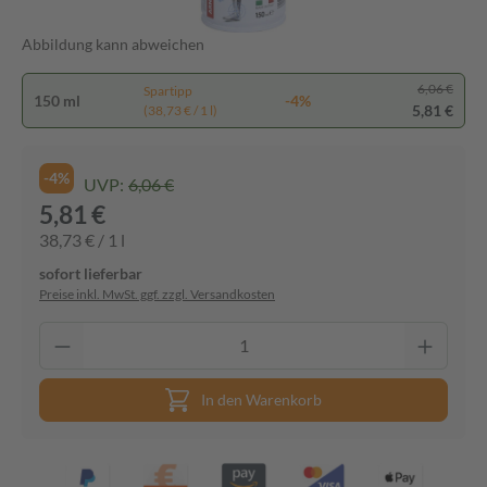
Abbildung kann abweichen
6,06 €
Spartipp
150 ml
-4%
5,81 €
(38,73 € / 1 l)
-4%
UVP:
6,06 €
5,81 €
38,73 € / 1 l
sofort lieferbar
Preise inkl. MwSt. ggf. zzgl. Versandkosten
In den Warenkorb